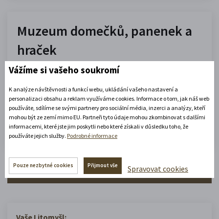
Muzeum domečků, panenek a
hraček
Vážíme si vašeho soukromí
10.00 - 16.00
(platné od 1. 7. 2026 do 31. 8. 2026)
K analýze návštěvnosti a funkcí webu, ukládání vašeho nastavení a
personalizaci obsahu a reklam využíváme cookies. Informace o tom, jak náš web
používáte, sdílíme se svými partnery pro sociální média, inzerci a analýzy, kteří
Zobrazit celou otevírací dobu
mohou být ze zemí mimo EU. Partneři tyto údaje mohou zkombinovat s dalšími
informacemi, které jste jim poskytli nebo které získali v důsledku toho, že
Zjistěte více
používáte jejich služby.
Podrobné informace
Pouze nezbytné cookies
Přijmout vše
Spravovat cookies
Zobrazit celý městský kalendář
Vaše Litomyšl: