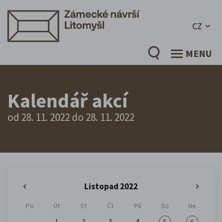
CZ
MENU
Kalendář akcí
od 28. 11. 2022 do 28. 11. 2022
Listopad 2022
«
»
Po
Út
St
Čt
Pá
So
Ne
1
2
3
4
5
6