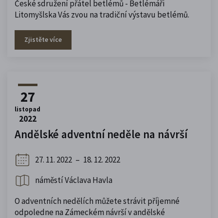
České sdružení přátel betlémů - Betlémáři
Litomyšlska Vás zvou na tradiční výstavu betlémů.
Zjistěte více
27
listopad
2022
Andělské adventní neděle na návrší
27. 11. 2022
–
18. 12. 2022
náměstí Václava Havla
O adventních nedělích můžete strávit příjemné
odpoledne na Zámeckém návrší v andělské