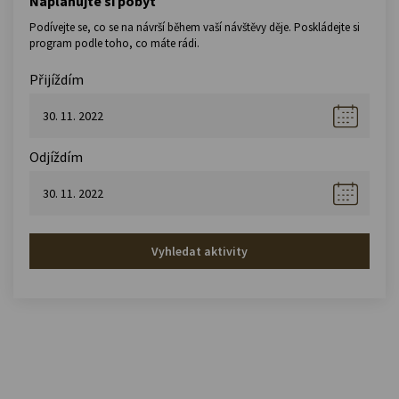
Naplánujte si pobyt
Podívejte se, co se na návrší během vaší návštěvy děje. Poskládejte si
program podle toho, co máte rádi.
Přijíždím
Odjíždím
Vyhledat aktivity