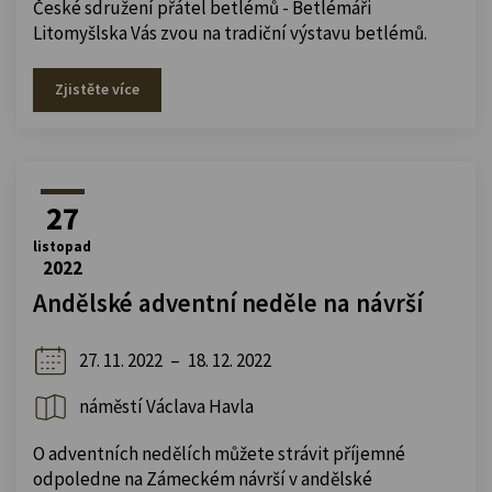
České sdružení přátel betlémů - Betlémáři
Litomyšlska Vás zvou na tradiční výstavu betlémů.
Zjistěte více
27
listopad
2022
Andělské adventní neděle na návrší
27. 11. 2022
–
18. 12. 2022
náměstí Václava Havla
O adventních nedělích můžete strávit příjemné
odpoledne na Zámeckém návrší v andělské