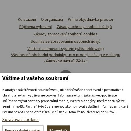
Ke stažení
O organizaci
Přímá objednávka prostor
Půjčovna vybavení
Zásady ochrany osobních údajů
Zásady zpracování souborů cookies
Souhlas se zpracováním osobních údajů
Vnitřní oznamovací systém (whistleblowing)
Všeobecné obchodní podmínky - pro prodej a nákup v e-shopu
„Zámecké návrší“ 02/25 -
Vážíme si vašeho soukromí
K analýze návštěvnosti a funkcí webu, ukládání vašeho nastavení a personalizaci
obsahu a reklam využíváme cookies. Informace o tom, jak náš web používáte,
sdílíme se svými partnery pro sociální média, inzerci a analýzy, kteří mohou být ze
zemí mimo EU. Partneři tyto údaje mohou zkombinovat s dalšími informacemi, které
jste jim poskytli nebo které získali v důsledku toho, že používáte jejich služby.
Podrobné informace
Spravovat cookies
Ubytovat se v
zámeckém
pivovaru
Pouze nezbytné cookies
Přijmout vše