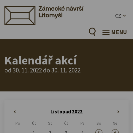
CZ
MENU
Kalendář akcí
od 30. 11. 2022 do 30. 11. 2022
Listopad 2022
«
»
Po
Út
St
Čt
Pá
So
Ne
1
2
3
4
5
6