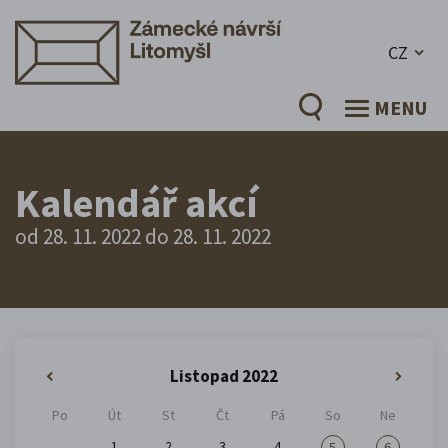
CZ
MENU
Kalendář akcí
od 28. 11. 2022 do 28. 11. 2022
Listopad 2022
«
»
Po
Út
St
Čt
Pá
So
Ne
1
2
3
4
5
6