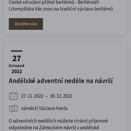
České sdružení přátel betlémů - Betlémáři
Litomyšlska Vás zvou na tradiční výstavu betlémů.
Zjistěte více
27
listopad
2022
Andělské adventní neděle na návrší
27. 11. 2022
–
18. 12. 2022
náměstí Václava Havla
O adventních nedělích můžete strávit příjemné
odpoledne na Zámeckém návrší v andělské