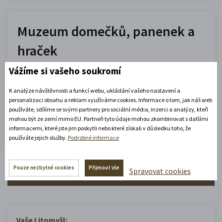
Muzeum domečků, panenek a
hraček
Vážíme si vašeho soukromí
10.00 - 16.00
(platné od 1. 7. 2026 do 31. 8. 2026)
K analýze návštěvnosti a funkcí webu, ukládání vašeho nastavení a
personalizaci obsahu a reklam využíváme cookies. Informace o tom, jak náš web
používáte, sdílíme se svými partnery pro sociální média, inzerci a analýzy, kteří
Zobrazit celou otevírací dobu
mohou být ze zemí mimo EU. Partneři tyto údaje mohou zkombinovat s dalšími
informacemi, které jste jim poskytli nebo které získali v důsledku toho, že
Zjistěte více
používáte jejich služby.
Podrobné informace
Pouze nezbytné cookies
Přijmout vše
Spravovat cookies
Zobrazit celý městský kalendář
Vaše Litomyšl: