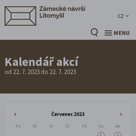
CZ
MENU
Kalendář akcí
od 22. 7. 2023 do 22. 7. 2023
Červenec 2023
«
»
Po
Út
St
Čt
Pá
So
Ne
1
2