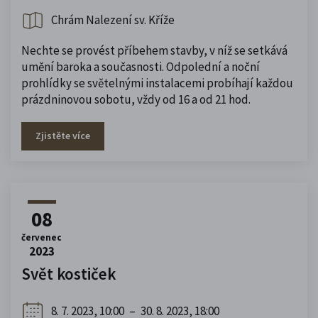
Chrám Nalezení sv. Kříže
Nechte se provést příbehem stavby, v níž se setkává
umění baroka a současnosti. Odpolední a noční
prohlídky se světelnými instalacemi probíhají každou
prázdninovou sobotu, vždy od 16 a od 21 hod.
Zjistěte více
08
červenec
2023
Svět kostiček
8. 7. 2023, 10:00
–
30. 8. 2023, 18:00