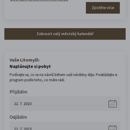
Zjistěte více
Zobrazit celý městský kalendář
Vaše Litomyšl:
Naplánujte si pobyt
Podívejte se, co se na návrší během vaší návštěvy děje. Poskládejte si
program podle toho, co máte rádi.
Přijíždím
Odjíždím