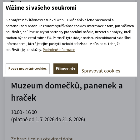
Portmoneum
Vážíme si vašeho soukromí
09.00 - 12.00
,
13.00 - 17.00
K analýze návštěvnosti a funkcí webu, ukládání vašeho nastavení a
(platné od 1. 5. 2026 do 30. 9. 2026)
personalizaci obsahu a reklam využíváme cookies. Informace o tom, jak náš web
používáte, sdílíme se svými partnery pro sociální média, inzerci a analýzy, kteří
mohou být ze zemí mimo EU. Partneři tyto údaje mohou zkombinovat s dalšími
Zobrazit celou otevírací dobu
informacemi, které jste jim poskytli nebo které získali v důsledku toho, že
používáte jejich služby.
Podrobné informace
Zjistěte více
Pouze nezbytné cookies
Přijmout vše
Spravovat cookies
Muzeum domečků, panenek a
hraček
10.00 - 16.00
(platné od 1. 7. 2026 do 31. 8. 2026)
Zobrazit celou otevírací dobu