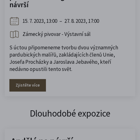
návrší
15. 7. 2023, 13:00
–
27. 8. 2023, 17:00
Zámecký pivovar - Výstavní sál
S úctou připomeneme tvorbu dvou významných
pardubických malířů, zakládajících členů Unie,
Josefa Procházky a Jaroslava Jebavého, kteří
nedávno opustili tento svět.
Zjistěte více
Dlouhodobé expozice