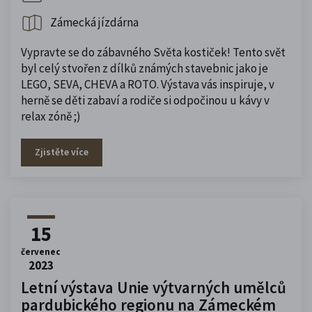
Zámecká jízdárna
Vypravte se do zábavného Světa kostiček! Tento svět
byl celý stvořen z dílků známých stavebnic jako je
LEGO, SEVA, CHEVA a ROTO. Výstava vás inspiruje, v
herně se děti zabaví a rodiče si odpočinou u kávy v
relax zóně ;)
Zjistěte více
15
červenec
2023
Letní výstava Unie výtvarných umělců
pardubického regionu na Zámeckém