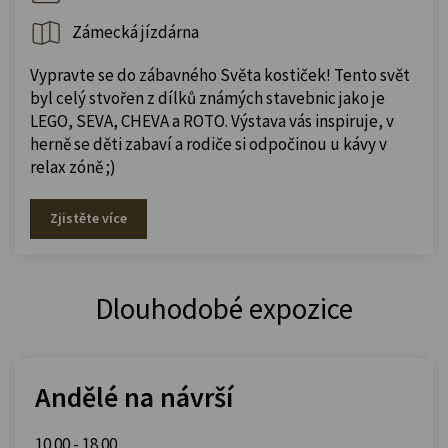
Zámecká jízdárna
Vypravte se do zábavného Světa kostiček! Tento svět
byl celý stvořen z dílků známých stavebnic jako je
LEGO, SEVA, CHEVA a ROTO. Výstava vás inspiruje, v
herně se děti zabaví a rodiče si odpočinou u kávy v
relax zóně ;)
Zjistěte více
Dlouhodobé expozice
Andělé na návrší
10.00 - 18.00