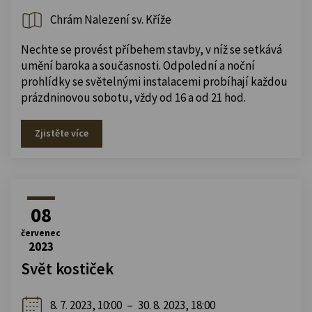
Chrám Nalezení sv. Kříže
Nechte se provést příbehem stavby, v níž se setkává
umění baroka a současnosti. Odpolední a noční
prohlídky se světelnými instalacemi probíhají každou
prázdninovou sobotu, vždy od 16 a od 21 hod.
Zjistěte více
08
červenec
2023
Svět kostiček
8. 7. 2023, 10:00
–
30. 8. 2023, 18:00