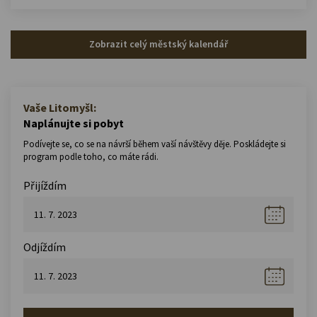
Zobrazit celý městský kalendář
Vaše Litomyšl:
Naplánujte si pobyt
Podívejte se, co se na návrší během vaší návštěvy děje. Poskládejte si
program podle toho, co máte rádi.
Přijíždím
Odjíždím