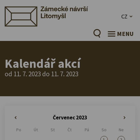
CZ
MENU
Kalendář akcí
od 11. 7. 2023 do 11. 7. 2023
Červenec 2023
«
»
Po
Út
St
Čt
Pá
So
Ne
1
2