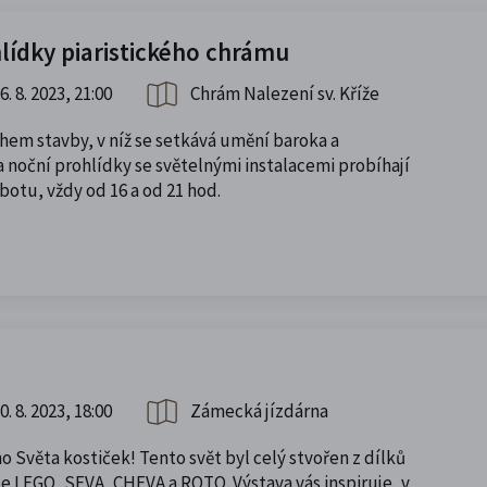
lídky piaristického chrámu
6. 8. 2023, 21:00
Chrám Nalezení sv. Kříže
hem stavby, v níž se setkává umění baroka a
 noční prohlídky se světelnými instalacemi probíhají
otu, vždy od 16 a od 21 hod.
0. 8. 2023, 18:00
Zámecká jízdárna
 Světa kostiček! Tento svět byl celý stvořen z dílků
e LEGO, SEVA, CHEVA a ROTO. Výstava vás inspiruje, v