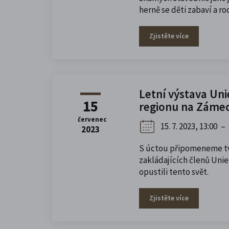
herně se děti zabaví a ro
Zjistěte více
Letní výstava Un
15
regionu na Záme
červenec
15. 7. 2023, 13:00
–
2023
S úctou připomeneme t
zakládajících členů Uni
opustili tento svět.
Zjistěte více