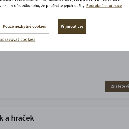
získali v důsledku toho, že používáte jejich služby.
Podrobné informace
efa Váchala
Pouze nezbytné cookies
Přijmout vše
Spravovat cookies
Zjistěte v
 a hraček