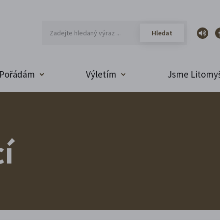
Pořádám
Výletím
Jsme Litomyš
í