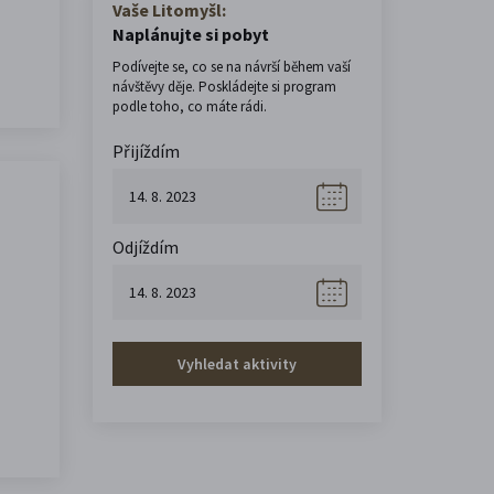
Vaše Litomyšl:
Naplánujte si pobyt
Podívejte se, co se na návrší během vaší
návštěvy děje. Poskládejte si program
podle toho, co máte rádi.
Přijíždím
Odjíždím
Vyhledat aktivity