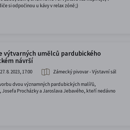
diče si odpočinou u kávy v relax zóně ;)
ie výtvarných umělců pardubického
ckém návrší
27. 8. 2023, 17:00
Zámecký pivovar - Výstavní sál
vorbu dvou významných pardubických malířů,
e, Josefa Procházky a Jaroslava Jebavého, kteří nedávno