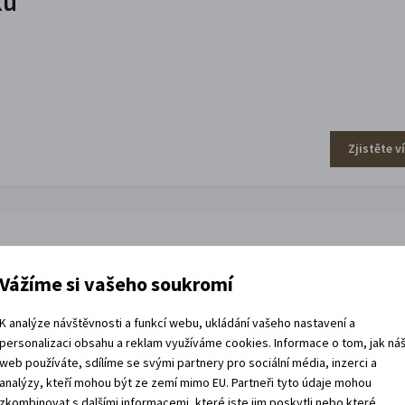
ku
Zjistěte v
Vážíme si vašeho soukromí
K analýze návštěvnosti a funkcí webu, ukládání vašeho nastavení a
personalizaci obsahu a reklam využíváme cookies. Informace o tom, jak ná
web používáte, sdílíme se svými partnery pro sociální média, inzerci a
analýzy, kteří mohou být ze zemí mimo EU. Partneři tyto údaje mohou
Zjistěte v
zkombinovat s dalšími informacemi, které jste jim poskytli nebo které