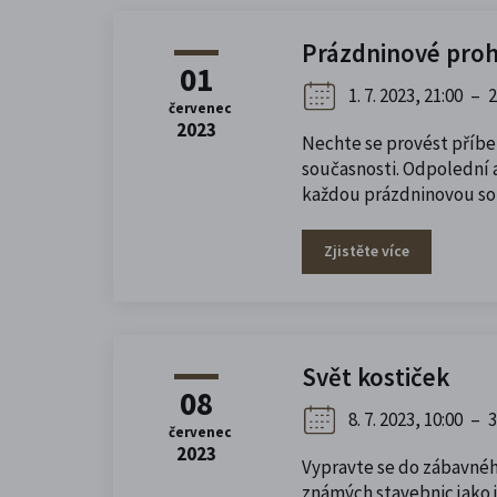
Prázdninové proh
01
1. 7. 2023, 21:00
–
2
červenec
2023
Nechte se provést příbe
současnosti. Odpolední a
každou prázdninovou sob
Zjistěte více
Svět kostiček
08
8. 7. 2023, 10:00
–
3
červenec
2023
Vypravte se do zábavného
známých stavebnic jako j