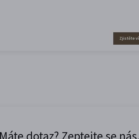
Zjistěte v
Máte dotaz? Zeptejte se nás