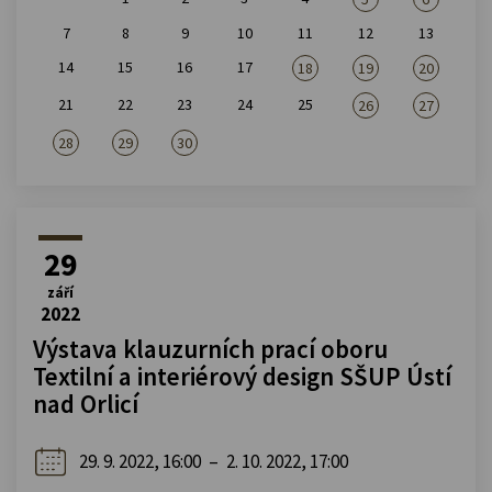
7
8
9
10
11
12
13
14
15
16
17
18
19
20
21
22
23
24
25
26
27
28
29
30
29
září
2022
Výstava klauzurních prací oboru
Textilní a interiérový design SŠUP Ústí
nad Orlicí
29. 9. 2022, 16:00
–
2. 10. 2022, 17:00