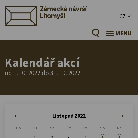
CZ
MENU
Kalendář akcí
od 1. 10. 2022 do 31. 10. 2022
Listopad 2022
«
»
Po
Út
St
Čt
Pá
So
Ne
1
2
3
4
5
6