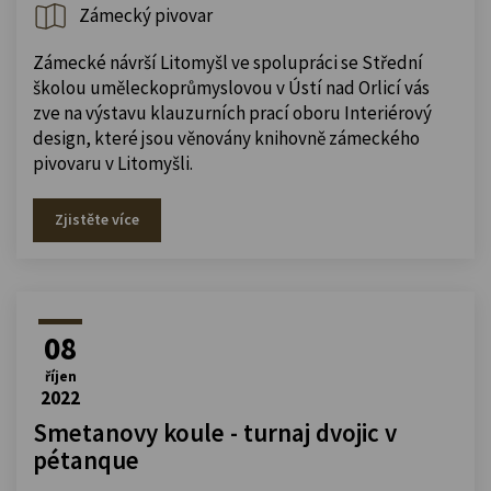
Zámecký pivovar
Zámecké návrší Litomyšl ve spolupráci se Střední
školou uměleckoprůmyslovou v Ústí nad Orlicí vás
zve na výstavu klauzurních prací oboru Interiérový
design, které jsou věnovány knihovně zámeckého
pivovaru v Litomyšli.
Zjistěte více
08
říjen
2022
Smetanovy koule - turnaj dvojic v
pétanque