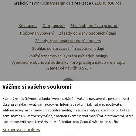
Grafický návrh
KošnarDesign.cz
a realizace
CZECHGROUP.cz
Ke stažení
O organizaci
Přímá objednávka prostor
Půjčovna vybavení
Zásady ochrany osobních údajů
Zásady zpracování souborů cookies
Souhlas se zpracováním osobních údajů
Vnitřní oznamovací systém (whistleblowing)
Všeobecné obchodní podmínky - pro prodej a nákup v e-shopu
„Zámecké návrší“ 02/25 -
Vážíme si vašeho soukromí
K analýze návštěvnosti a funkcí webu, ukládání vašeho nastavení a personalizaci
obsahu a reklam využíváme cookies. Informace o tom, jak náš web používáte,
sdílíme se svými partnery pro sociální média, inzerci a analýzy, kteří mohou být ze
zemí mimo EU. Partneři tyto údaje mohou zkombinovat s dalšími informacemi, které
jste jim poskytli nebo které získali v důsledku toho, že používáte jejich služby.
Podrobné informace
Spravovat cookies
Ubytovat se v
zámeckém
pivovaru