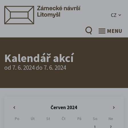
CZ
MENU
Kalendář akcí
od 7. 6. 2024 do 7. 6. 2024
Červen 2024
«
»
Po
Út
St
Čt
Pá
So
Ne
1
2