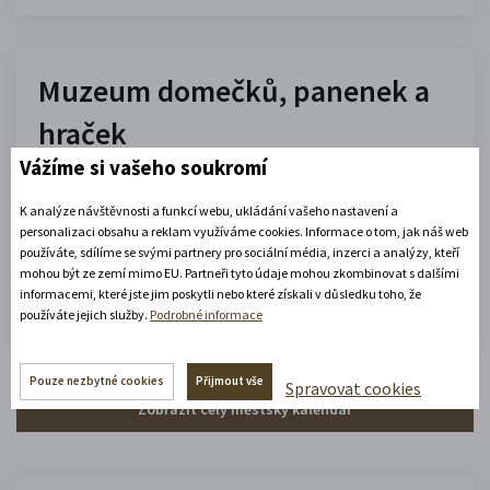
Muzeum domečků, panenek a
hraček
Vážíme si vašeho soukromí
10.00 - 16.00
(platné od 1. 7. 2026 do 31. 8. 2026)
K analýze návštěvnosti a funkcí webu, ukládání vašeho nastavení a
personalizaci obsahu a reklam využíváme cookies. Informace o tom, jak náš web
používáte, sdílíme se svými partnery pro sociální média, inzerci a analýzy, kteří
mohou být ze zemí mimo EU. Partneři tyto údaje mohou zkombinovat s dalšími
Zobrazit celou otevírací dobu
informacemi, které jste jim poskytli nebo které získali v důsledku toho, že
Zjistěte více
používáte jejich služby.
Podrobné informace
Pouze nezbytné cookies
Přijmout vše
Spravovat cookies
Zobrazit celý městský kalendář