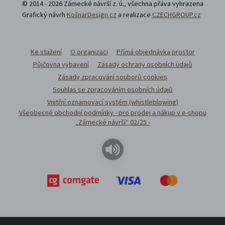
© 2014 - 2026 Zámecké návrší z. ú., všechna přáva vyhrazena
Grafický návrh
KošnarDesign.cz
a realizace
CZECHGROUP.cz
Ke stažení
O organizaci
Přímá objednávka prostor
Půjčovna vybavení
Zásady ochrany osobních údajů
Zásady zpracování souborů cookies
Souhlas se zpracováním osobních údajů
Vnitřní oznamovací systém (whistleblowing)
Všeobecné obchodní podmínky - pro prodej a nákup v e-shopu
„Zámecké návrší“ 02/25 -