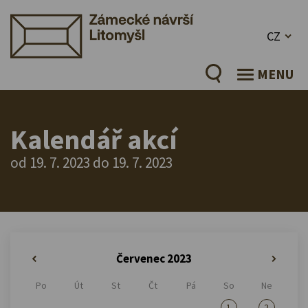
CZ
MENU
Kalendář akcí
od 19. 7. 2023 do 19. 7. 2023
Červenec 2023
«
»
Po
Út
St
Čt
Pá
So
Ne
1
2