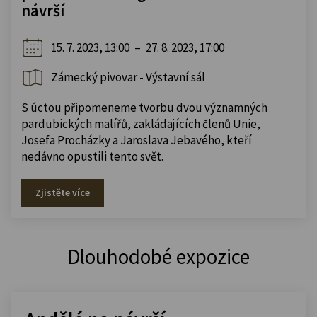
návrší
15. 7. 2023, 13:00
–
27. 8. 2023, 17:00
Zámecký pivovar - Výstavní sál
S úctou připomeneme tvorbu dvou významných
pardubických malířů, zakládajících členů Unie,
Josefa Procházky a Jaroslava Jebavého, kteří
nedávno opustili tento svět.
Zjistěte více
Dlouhodobé expozice