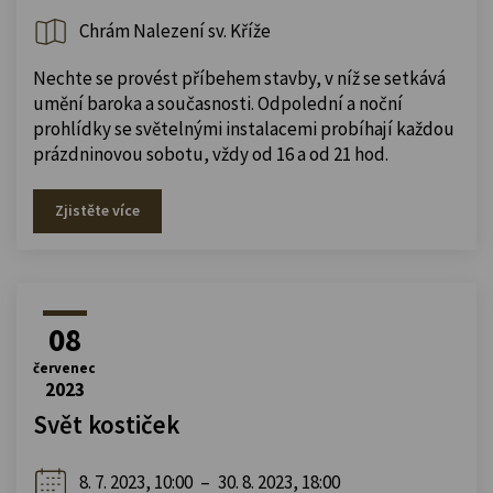
Chrám Nalezení sv. Kříže
Nechte se provést příbehem stavby, v níž se setkává
umění baroka a současnosti. Odpolední a noční
prohlídky se světelnými instalacemi probíhají každou
prázdninovou sobotu, vždy od 16 a od 21 hod.
Zjistěte více
08
červenec
2023
Svět kostiček
8. 7. 2023, 10:00
–
30. 8. 2023, 18:00