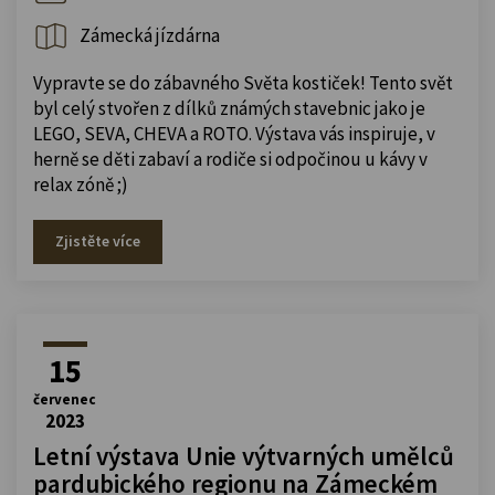
Zámecká jízdárna
Vypravte se do zábavného Světa kostiček! Tento svět
byl celý stvořen z dílků známých stavebnic jako je
LEGO, SEVA, CHEVA a ROTO. Výstava vás inspiruje, v
herně se děti zabaví a rodiče si odpočinou u kávy v
relax zóně ;)
Zjistěte více
15
červenec
2023
Letní výstava Unie výtvarných umělců
pardubického regionu na Zámeckém