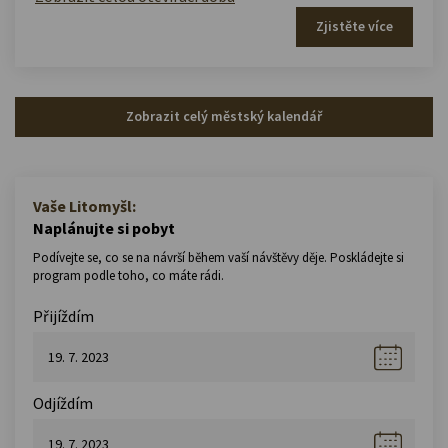
Zjistěte více
Zobrazit celý městský kalendář
Vaše Litomyšl:
Naplánujte si pobyt
Podívejte se, co se na návrší během vaší návštěvy děje. Poskládejte si
program podle toho, co máte rádi.
Přijíždím
Odjíždím