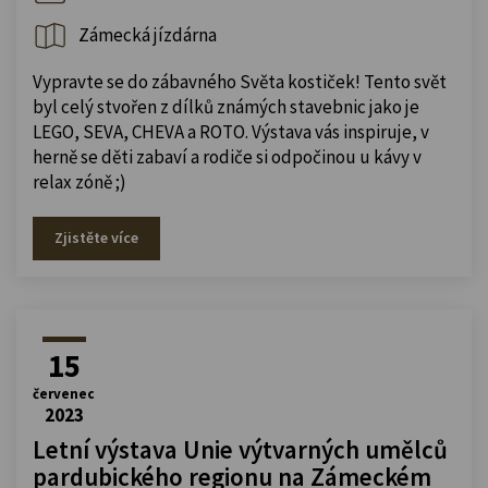
Zámecká jízdárna
Vypravte se do zábavného Světa kostiček! Tento svět
byl celý stvořen z dílků známých stavebnic jako je
LEGO, SEVA, CHEVA a ROTO. Výstava vás inspiruje, v
herně se děti zabaví a rodiče si odpočinou u kávy v
relax zóně ;)
Zjistěte více
15
červenec
2023
Letní výstava Unie výtvarných umělců
pardubického regionu na Zámeckém