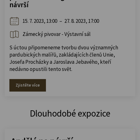
návrší
15. 7. 2023, 13:00
–
27. 8. 2023, 17:00
Zámecký pivovar - Výstavní sál
S úctou připomeneme tvorbu dvou významných
pardubických malířů, zakládajících členů Unie,
Josefa Procházky a Jaroslava Jebavého, kteří
nedávno opustili tento svět.
Zjistěte více
Dlouhodobé expozice