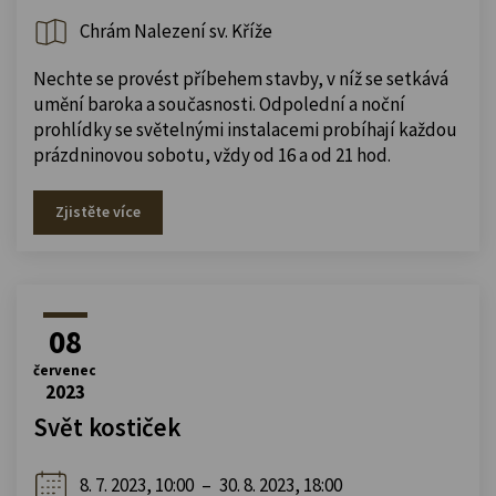
Chrám Nalezení sv. Kříže
Nechte se provést příbehem stavby, v níž se setkává
umění baroka a současnosti. Odpolední a noční
prohlídky se světelnými instalacemi probíhají každou
prázdninovou sobotu, vždy od 16 a od 21 hod.
Zjistěte více
08
červenec
2023
Svět kostiček
8. 7. 2023, 10:00
–
30. 8. 2023, 18:00