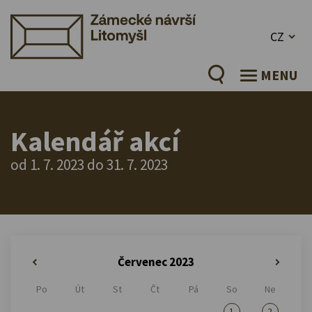
CZ
MENU
Kalendář akcí
od 1. 7. 2023 do 31. 7. 2023
Červenec 2023
«
»
Po
Út
St
Čt
Pá
So
Ne
1
2