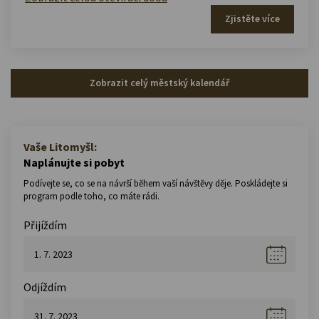
Zjistěte více
Zobrazit celý městský kalendář
Vaše Litomyšl:
Naplánujte si pobyt
Podívejte se, co se na návrší během vaší návštěvy děje. Poskládejte si
program podle toho, co máte rádi.
Přijíždím
Odjíždím