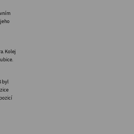
avním
 jeho
a. Kolej
dubice.
8 byl
ozice
pozicí