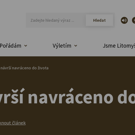
Pořádám
Výletím
Jsme Litomyš
návrší navráceno do života
rší navráceno do
knout článek