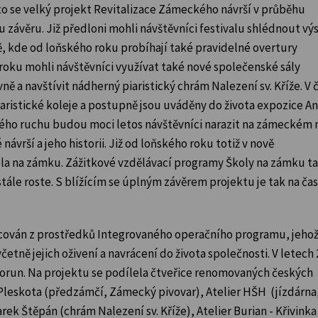
sto se velký projekt Revitalizace Zámeckého návrší v průběhu
závěru. Již předloni mohli návštěvníci festivalu shlédnout vý
, kde od loňského roku probíhají také pravidelné overtury
oku mohli návštěvníci využívat také nové společenské sály
ě a navštívit nádherný piaristický chrám Nalezení sv. Kříže. V
aristické koleje a postupně jsou uváděny do života expozice A
ového ruchu budou moci letos návštěvníci narazit na zámeckém 
vrší a jeho historii. Již od loňského roku totiž v nově
la na zámku. Zážitkové vzdělávací programy Školy na zámku tak
tále roste. S blížícím se úplným závěrem projektu je tak na ča
ncován z prostředků Integrovaného operačního programu, jeho
tně jejich oživení a navrácení do života společnosti. V letech 
korun. Na projektu se podílela čtveřice renomovaných českých
 Pleskota (předzámčí, Zámecký pivovar), Atelier HŠH (jízdárna
ek Štěpán (chrám Nalezení sv. Kříže), Atelier Burian - Křivink