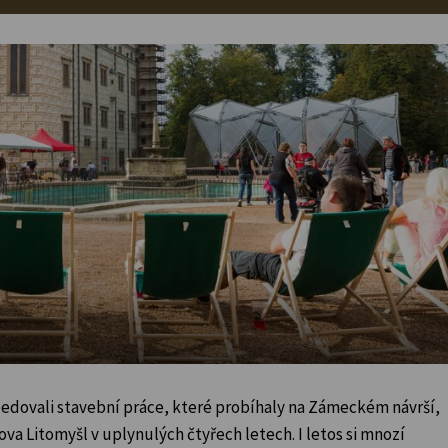
 sledovali stavební práce, které probíhaly na Zámeckém návrší,
va Litomyšl v uplynulých čtyřech letech. I letos si mnozí