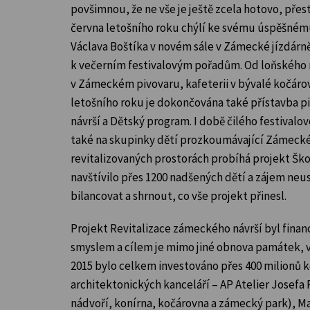
povšimnou, že ne vše je ještě zcela hotovo, pře
června letošního roku chýlí ke svému úspěšnému 
Václava Boštíka v novém sále v Zámecké jízdárně
k večerním festivalovým pořadům. Od loňského r
v Zámeckém pivovaru, kafeterii v bývalé kočárovn
letošního roku je dokončována také přístavba pi
návrší a Dětský program. I době čilého festival
také na skupinky dětí prozkoumávající Zámecké ná
revitalizovaných prostorách probíhá projekt Ško
navštívilo přes 1200 nadšených dětí a zájem neus
bilancovat a shrnout, co vše projekt přinesl.
Projekt Revitalizace zámeckého návrší byl fina
smyslem a cílem je mimo jiné obnova památek, vče
2015 bylo celkem investováno přes 400 milionů 
architektonických kanceláří – AP Atelier Josefa
nádvoří, konírna, kočárovna a zámecký park), Mar