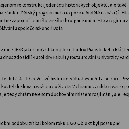
e nejenom rekonstrukci jedenácti historických objektů, ale také
a na zámku, Dětský program nebo expozice Andělé na návrší. Hl
otné zapojení cenného areálu do organismu města a regionu a
dělávání a společenského života.
 v roce 1643 jako součást komplexu budov Piaristického klášter
 dnes zde sídlí 4 ateliéry Fakulty restaurování Univerzity Par
tech 1714 – 1725. Ve své historii čtyřikrát vyhořel a po roce 196
l kostel doslova navrácen do života. V chrámu vznikla nová exp
es je tedy chrám nejenom duchovním místem rozjímání, ale i ex
rokní podobu získal kolem roku 1730. Objekt byl postupně