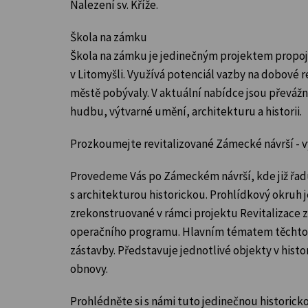
Nalezení sv. Kříže.
Škola na zámku
Škola na zámku je jedinečným projektem propoju
v Litomyšli. Využívá potenciál vazby na dobové 
městě pobývaly. V aktuální nabídce jsou převáž
hudbu, výtvarné umění, architekturu a historii.
Prozkoumejte revitalizované Zámecké návrší - v
Provedeme Vás po Zámeckém návrší, kde již řad
s architekturou historickou. Prohlídkový okruh 
zrekonstruované v rámci projektu Revitalizace 
operačního programu. Hlavním tématem těchto sp
zástavby. Představuje jednotlivé objekty v hist
obnovy.
Prohlédněte si s námi tuto jedinečnou historick