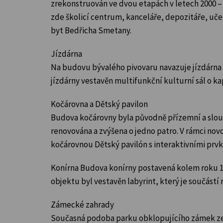
zrekonstruován ve dvou etapách v letech 2000 – 
zde školicí centrum, kanceláře, depozitáře, uče
byt Bedřicha Smetany.
Jízdárna
Na budovu bývalého pivovaru navazuje jízdárna z
jízdárny vestavěn multifunkční kulturní sál o ka
Kočárovna a Dětský pavilon
Budova kočárovny byla původně přízemní a slouži
renovována a zvýšena o jedno patro. V rámci nov
kočárovnou Dětský pavilón s interaktivními prvk
Konírna Budova konírny postavená kolem roku 17
objektu byl vestavěn labyrint, který je součás
Zámecké zahrady
Současná podoba parku obklopujícího zámek ze tř