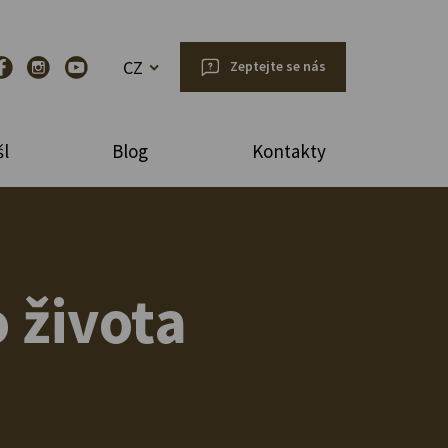
CZ
Zeptejte se nás
l
Blog
Kontakty
 života