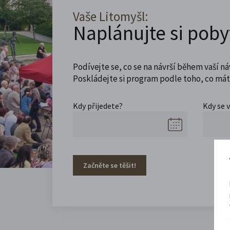
Vaše Litomyšl:
Naplánujte si poby
Podívejte se, co se na návrší během vaší ná
Poskládejte si program podle toho, co máte
Kdy přijedete?
Kdy se 
Začněte se těšit!