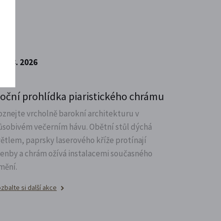
7. 8. 2026
oční prohlídka piaristického chrámu
oznejte vrcholně barokní architekturu v
ůsobivém večerním hávu. Obětní stůl dýchá
větlem, paprsky laserového kříže protínají
lenby a chrám ožívá instalacemi současného
mění.
zbalte si další akce