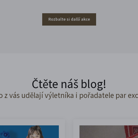
Rozbalte si další akce
Čtěte náš blog!
o z vás udělají výletníka i pořadatele par ex