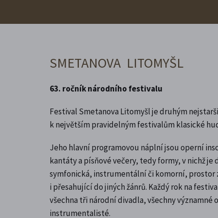
SMETANOVA LITOMYŠL
63. ročník národního festivalu
Festival Smetanova Litomyšl je druhým nejstarš
k největším pravidelným festivalům klasické hud
Jeho hlavní programovou náplní jsou operní insc
kantáty a písňové večery, tedy formy, v nichž j
symfonická, instrumentální či komorní, prostor
i přesahující do jiných žánrů. Každý rok na fest
všechna tři národní divadla, všechny významné orch
instrumentalisté.