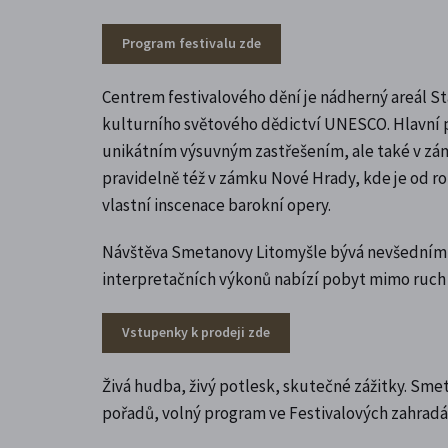
Program festivalu zde
Centrem festivalového dění je nádherný areál St
kulturního světového dědictví UNESCO. Hlavní 
unikátním výsuvným zastřešením, ale také v zá
pravidelně též v zámku Nové Hrady, kde je od r
vlastní inscenace barokní opery.
Návštěva Smetanovy Litomyšle bývá nevšedním 
interpretačních výkonů nabízí pobyt mimo ruch
Vstupenky k prodeji zde
Živá hudba, živý potlesk, skutečné zážitky. Smet
pořadů, volný program ve Festivalových zahradá