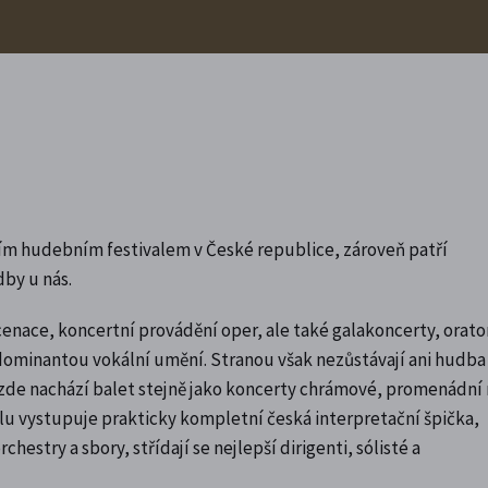
ím hudebním festivalem v České republice, zároveň patří
by u nás.
enace, koncertní provádění oper, ale také galakoncerty, orator
e dominantou vokální umění. Stranou však nezůstávají ani hudba
 zde nachází balet stejně jako koncerty chrámové, promenádní
ivalu vystupuje prakticky kompletní česká interpretační špička,
estry a sbory, střídají se nejlepší dirigenti, sólisté a