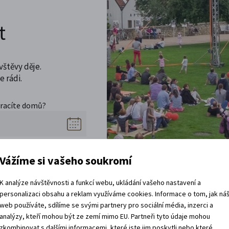
t
vštěvy děje.
 rádi.
vracíte domů?
Vážíme si vašeho soukromí
K analýze návštěvnosti a funkcí webu, ukládání vašeho nastavení a
personalizaci obsahu a reklam využíváme cookies. Informace o tom, jak ná
web používáte, sdílíme se svými partnery pro sociální média, inzerci a
analýzy, kteří mohou být ze zemí mimo EU. Partneři tyto údaje mohou
zkombinovat s dalšími informacemi, které jste jim poskytli nebo které