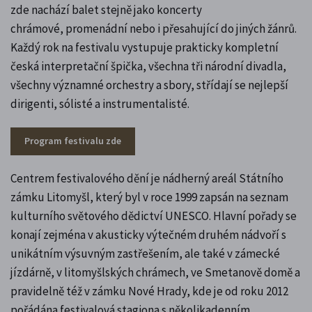
zde nachází balet stejně jako koncerty
chrámové, promenádní nebo i přesahující do jiných žánrů.
Každý rok na festivalu vystupuje prakticky kompletní
česká interpretační špička, všechna tři národní divadla,
všechny významné orchestry a sbory, střídají se nejlepší
dirigenti, sólisté a instrumentalisté.
Program festivalu zde
Centrem festivalového dění je nádherný areál Státního
zámku Litomyšl, který byl v roce 1999 zapsán na seznam
kulturního světového dědictví UNESCO. Hlavní pořady se
konají zejména v akusticky výtečném druhém nádvoří s
unikátním výsuvným zastřešením, ale také v zámecké
jízdárně, v litomyšlských chrámech, ve Smetanově domě a
pravidelně též v zámku Nové Hrady, kde je od roku 2012
pořádána festivalová stagiona s několikadenním