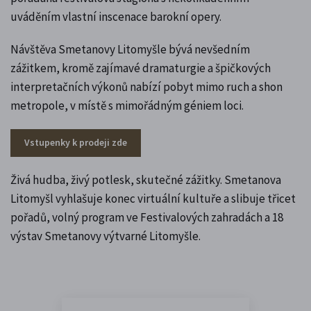
uváděním vlastní inscenace barokní opery.
Návštěva Smetanovy Litomyšle bývá nevšedním
zážitkem, kromě zajímavé dramaturgie a špičkových
interpretačních výkonů nabízí pobyt mimo ruch a shon
metropole, v místě s mimořádným géniem loci.
Vstupenky k prodeji zde
Živá hudba, živý potlesk, skutečné zážitky. Smetanova
Litomyšl vyhlašuje konec virtuální kultuře a slibuje třicet
pořadů, volný program ve Festivalových zahradách a 18
výstav Smetanovy výtvarné Litomyšle.