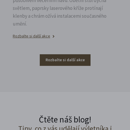
působivém večerním hávu. Obětní stůl dýchá
světlem, paprsky laserového kříže protínají
klenby a chrám ožívá instalacemi současného
umění.
Rozbalte si další akce
Rozbalte si další akce
Čtěte náš blog!
Tipy, co z vás udělají výletníka i