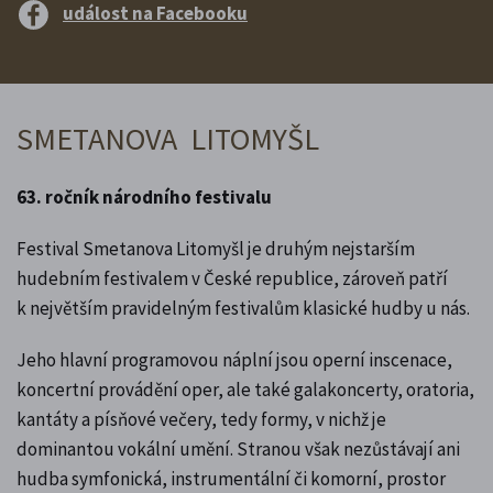
událost na Facebooku
SMETANOVA LITOMYŠL
63. ročník národního festivalu
Festival Smetanova Litomyšl je druhým nejstarším
hudebním festivalem v České republice, zároveň patří
k největším pravidelným festivalům klasické hudby u nás.
Jeho hlavní programovou náplní jsou operní inscenace,
koncertní provádění oper, ale také galakoncerty, oratoria,
kantáty a písňové večery, tedy formy, v nichž je
dominantou vokální umění. Stranou však nezůstávají ani
hudba symfonická, instrumentální či komorní, prostor