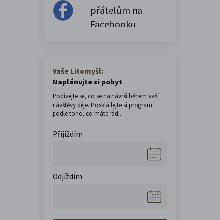
přátelům na
Facebooku
Vaše Litomyšl:
Naplánujte si pobyt
Podívejte se, co se na návrší během vaší
návštěvy děje. Poskládejte si program
podle toho, co máte rádi.
Přijíždím
Odjíždím