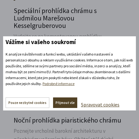
Speciální prohlídka chrámu s
Ludmilou Marešovou
Kesselgruberovou
Vydejte se na komentovanou prohlídku
Vážíme si vašeho soukromí
piaristického chrámu Nalezení sv.
Kříže s
Ludmilou Marešovou Kesselgruberovou a
K analýze návštěvnosti a funkcí webu, ukládání vašeho nastavení a
personalizaci obsahu a reklam využíváme cookies. Informace o tom, jak náš web
poznejte jeho interiéry i bohatou sochařskou
používáte, sdílíme se svými partnery pro sociální média, inzerci a analýzy, kteří
výzdobu z trochu jiné perspektivy.
mohou být ze zemí mimo EU. Partneři tyto údaje mohou zkombinovat s dalšími
informacemi, které jste jim poskytli nebo které získali v důsledku toho, že
Rozbalte si další akce
používáte jejich služby.
Podrobné informace
7. 8. 2026
Pouze nezbytné cookies
Přijmout vše
Spravovat cookies
Noční prohlídka piaristického chrámu
Poznejte vrcholně barokní architekturu v