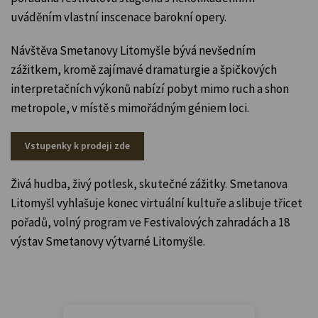
uváděním vlastní inscenace barokní opery.
Návštěva Smetanovy Litomyšle bývá nevšedním
zážitkem, kromě zajímavé dramaturgie a špičkových
interpretačních výkonů nabízí pobyt mimo ruch a shon
metropole, v místě s mimořádným géniem loci.
Vstupenky k prodeji zde
Živá hudba, živý potlesk, skutečné zážitky. Smetanova
Litomyšl vyhlašuje konec virtuální kultuře a slibuje třicet
pořadů, volný program ve Festivalových zahradách a 18
výstav Smetanovy výtvarné Litomyšle.