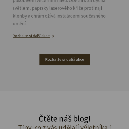
působivém večerním hávu. Obětní stůl dýchá
světlem, paprsky laserového kříže protínají
klenby a chrám ožívá instalacemi současného
umění.
Rozbalte si další akce
Rozbalte si další akce
Čtěte náš blog!
Tipy, co z vás udělají výletníka i