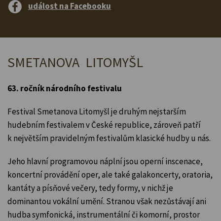
událost na Facebooku
SMETANOVA LITOMYŠL
63. ročník národního festivalu
Festival Smetanova Litomyšl je druhým nejstarším
hudebním festivalem v České republice, zároveň patří
k největším pravidelným festivalům klasické hudby u nás.
Jeho hlavní programovou náplní jsou operní inscenace,
koncertní provádění oper, ale také galakoncerty, oratoria,
kantáty a písňové večery, tedy formy, v nichž je
dominantou vokální umění. Stranou však nezůstávají ani
hudba symfonická, instrumentální či komorní, prostor