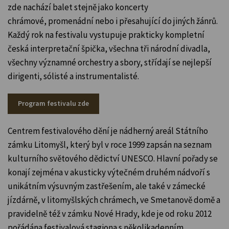
zde nachází balet stejně jako koncerty
chrámové, promenádní nebo i přesahující do jiných žánrů.
Každý rok na festivalu vystupuje prakticky kompletní
česká interpretační špička, všechna tři národní divadla,
všechny významné orchestry a sbory, střídají se nejlepší
dirigenti, sólisté a instrumentalisté.
Program festivalu zde
Centrem festivalového dění je nádherný areál Státního
zámku Litomyšl, který byl v roce 1999 zapsán na seznam
kulturního světového dědictví UNESCO. Hlavní pořady se
konají zejména v akusticky výtečném druhém nádvoří s
unikátním výsuvným zastřešením, ale také v zámecké
jízdárně, v litomyšlských chrámech, ve Smetanově domě a
pravidelně též v zámku Nové Hrady, kde je od roku 2012
pořádána festivalová stagiona s několikadenním