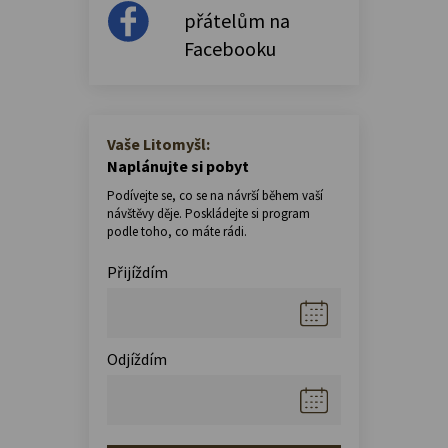
přátelům na
Facebooku
Vaše Litomyšl:
Naplánujte si pobyt
Podívejte se, co se na návrší během vaší
návštěvy děje. Poskládejte si program
podle toho, co máte rádi.
Přijíždím
Odjíždím