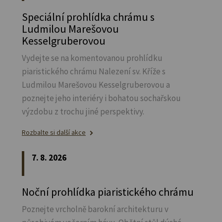
Speciální prohlídka chrámu s
Ludmilou Marešovou
Kesselgruberovou
Vydejte se na komentovanou prohlídku
piaristického chrámu Nalezení sv.
Kříže s
Ludmilou Marešovou Kesselgruberovou a
poznejte jeho interiéry i bohatou sochařskou
výzdobu z trochu jiné perspektivy.
Rozbalte si další akce
7. 8. 2026
Noční prohlídka piaristického chrámu
Poznejte vrcholně barokní architekturu v