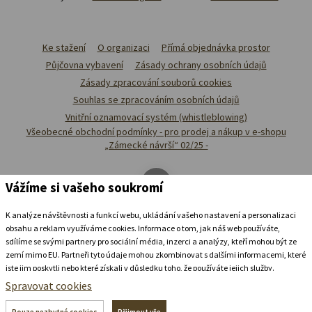
Ke stažení
O organizaci
Přímá objednávka prostor
Půjčovna vybavení
Zásady ochrany osobních údajů
Zásady zpracování souborů cookies
Souhlas se zpracováním osobních údajů
Vnitřní oznamovací systém (whistleblowing)
Všeobecné obchodní podmínky - pro prodej a nákup v e-shopu
„Zámecké návrší“ 02/25 -
Vážíme si vašeho soukromí
K analýze návštěvnosti a funkcí webu, ukládání vašeho nastavení a personalizaci
obsahu a reklam využíváme cookies. Informace o tom, jak náš web používáte,
sdílíme se svými partnery pro sociální média, inzerci a analýzy, kteří mohou být ze
zemí mimo EU. Partneři tyto údaje mohou zkombinovat s dalšími informacemi, které
jste jim poskytli nebo které získali v důsledku toho, že používáte jejich služby.
Podrobné informace
Spravovat cookies
Ubytovat se v
zámeckém
pivovaru
Pouze nezbytné cookies
Přijmout vše