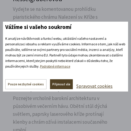
Vydejte se na komentovanou prohlídku
piaristického chrámu Nalezení sv.
Kříže s
Ludmilou Marešovou Kesselgruberovou a
Vážíme si vašeho soukromí
poznejte jeho interiéry i bohatou sochařskou
K analýze návštěvnosti a funkcí webu, ukládání vašeho nastavení a
výzdobu z trochu jiné perspektivy.
personalizaci obsahu a reklam využíváme cookies. Informace o tom, jak náš web
používáte, sdílíme se svými partnery pro sociální média, inzerci a analýzy, kteří
Rozbalte si další akce
mohou být ze zemí mimo EU. Partneři tyto údaje mohou zkombinovat s dalšími
informacemi, které jste jim poskytli nebo které získali v důsledku toho, že
používáte jejich služby.
Podrobné informace
7. 8. 2026
Pouze nezbytné cookies
Přijmout vše
Spravovat cookies
Noční prohlídka piaristického chrámu
Poznejte vrcholně barokní architekturu v
působivém večerním hávu. Obětní stůl dýchá
světlem, paprsky laserového kříže protínají
klenby a chrám ožívá instalacemi současného
umění.