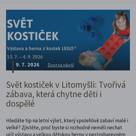
9. 7. 2026
Život na návrší
Svět kostiček v Litomyšli: Tvořivá
zábava, která chytne děti i
dospělé
Hledáte tip na letní výlet, který spolehlivě zabaví malé i
velké? Zjistěte, proč byste si rozhodně neměli nechat
ujít výstavu a velkou dětskou hernu v pestrobarevném