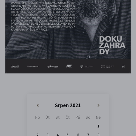
Srpen 2021
«
»
Po
Út
St
Čt
Pá
So
Ne
1
2
3
4
5
6
7
8