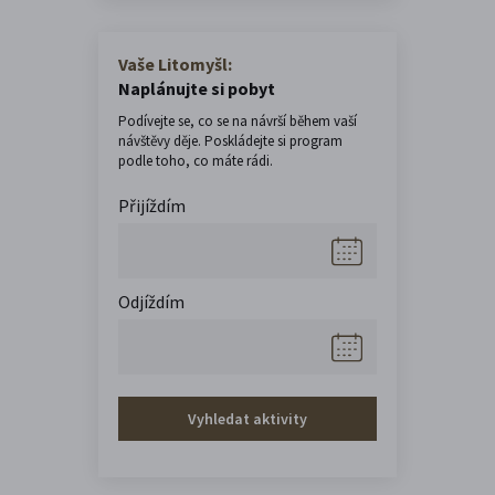
Vaše Litomyšl:
Naplánujte si pobyt
Podívejte se, co se na návrší během vaší
návštěvy děje. Poskládejte si program
podle toho, co máte rádi.
Přijíždím
Odjíždím
Vyhledat aktivity