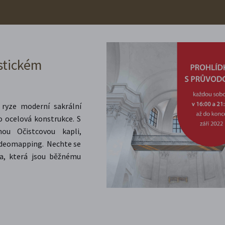
istickém
 ryze moderní sakrální
o ocelová konstrukce. S
nou Očistcovou kapli,
videomapping. Nechte se
ta, která jsou běžnému