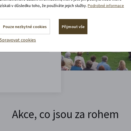
získali v důsledku toho, že používáte jejich služby.
Podrobné informace
vštěvy děje.
 rádi.
Pouze nezbytné cookies
Přijmout vše
vracíte domů?
Spravovat cookies
Akce, co jsou za rohem