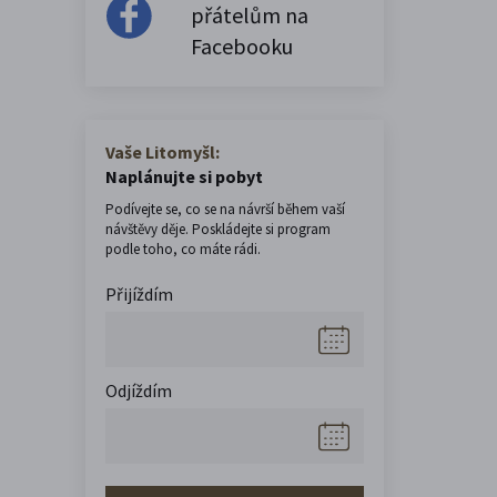
přátelům na
Facebooku
Vaše Litomyšl:
Naplánujte si pobyt
Podívejte se, co se na návrší během vaší
návštěvy děje. Poskládejte si program
podle toho, co máte rádi.
Přijíždím
Odjíždím