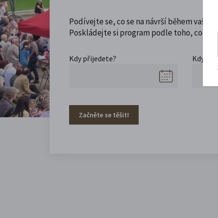
Podívejte se, co se na návrší během vaší ná
Poskládejte si program podle toho, co máte
Kdy přijedete?
Kdy se 
Začněte se těšit!