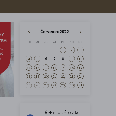
Červenec 2022
«
»
Po
Út
St
Čt
Pá
So
Ne
1
2
3
6
7
8
4
5
9
10
11
12
13
14
15
16
17
18
19
20
21
22
23
24
25
26
27
28
29
30
31
Řekni o této akci