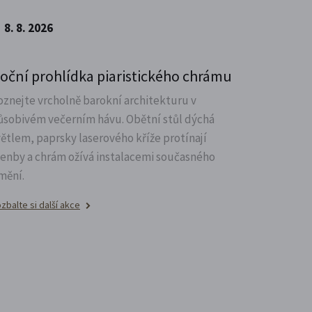
8. 8. 2026
oční prohlídka piaristického chrámu
oznejte vrcholně barokní architekturu v
ůsobivém večerním hávu. Obětní stůl dýchá
větlem, paprsky laserového kříže protínají
lenby a chrám ožívá instalacemi současného
mění.
zbalte si další akce