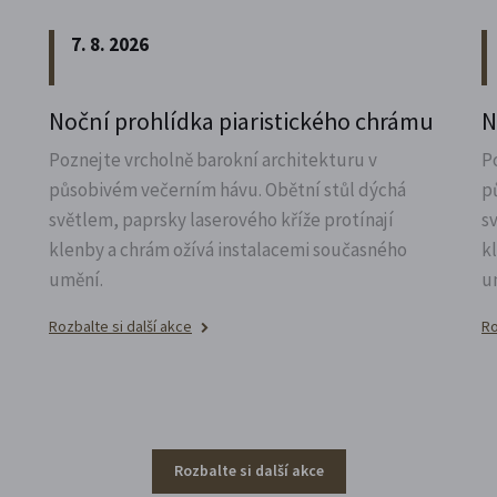
7. 8. 2026
Noční prohlídka piaristického chrámu
N
Poznejte vrcholně barokní architekturu v
P
působivém večerním hávu. Obětní stůl dýchá
p
světlem, paprsky laserového kříže protínají
s
klenby a chrám ožívá instalacemi současného
k
umění.
u
Rozbalte si další akce
Ro
Rozbalte si další akce