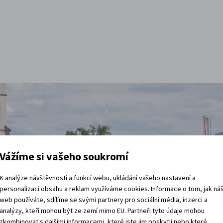
Vážíme si vašeho soukromí
K analýze návštěvnosti a funkcí webu, ukládání vašeho nastavení a
personalizaci obsahu a reklam využíváme cookies. Informace o tom, jak ná
web používáte, sdílíme se svými partnery pro sociální média, inzerci a
t
analýzy, kteří mohou být ze zemí mimo EU. Partneři tyto údaje mohou
zkombinovat s dalšími informacemi, které jste jim poskytli nebo které