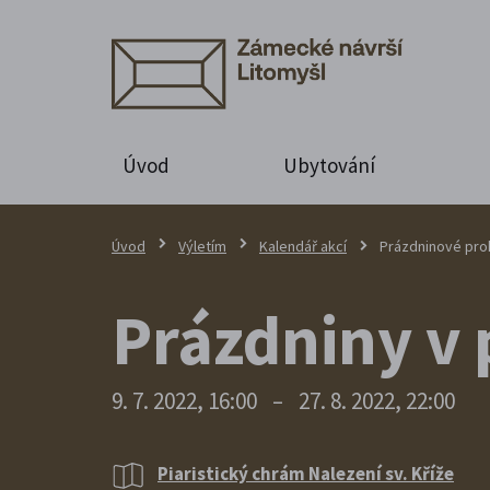
Úvod
Ubytování
Úvod
Výletím
Kalendář akcí
Prázdninové proh
Prázdniny v 
9. 7. 2022, 16:00
–
27. 8. 2022, 22:00
Piaristický chrám Nalezení sv. Kříže