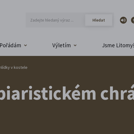
Pořádám
Výletím
Jsme Litomyš
lídky v kostele
piaristickém ch