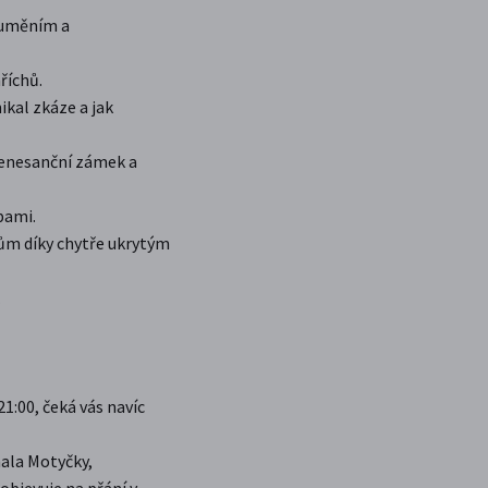
 uměním a
hříchů.
ikal zkáze a jak
 renesanční zámek a
bami.
ům díky chytře ukrytým
.
1:00, čeká vás navíc
hala Motyčky,
objevuje na přání v