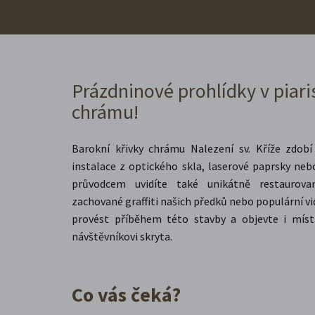
Prázdninové prohlídky v piar
chrámu!
Barokní křivky chrámu Nalezení sv. Kříže zdobí
instalace z optického skla, laserové paprsky neb
průvodcem uvidíte také unikátně restaurova
zachované graffiti našich předků nebo populární 
provést příběhem této stavby a objevte i mís
návštěvníkovi skryta.
Co vás čeká?