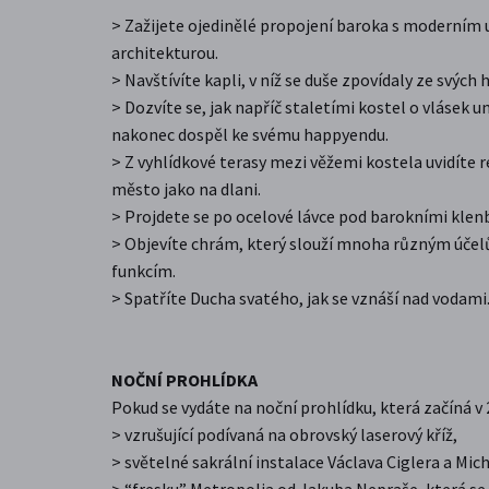
> Zažijete ojedinělé propojení baroka s moderním
architekturou.
> Navštívíte kapli, v níž se duše zpovídaly ze svých 
> Dozvíte se, jak napříč staletími kostel o vlásek un
nakonec dospěl ke svému happyendu.
> Z vyhlídkové terasy mezi věžemi kostela uvidíte
město jako na dlani.
> Projdete se po ocelové lávce pod barokními klen
> Objevíte chrám, který slouží mnoha různým účel
funkcím.
> Spatříte Ducha svatého, jak se vznáší nad vodami
NOČNÍ PROHLÍDKA
Pokud se vydáte na noční prohlídku, která začíná v 2
> vzrušující podívaná na obrovský laserový kříž,
> světelné sakrální instalace Václava Ciglera a Mic
> “fresku” Metropolia od Jakuba Nepraše, která se 