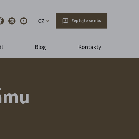
CZ
Zeptejte se nás
l
Blog
Kontakty
rámu