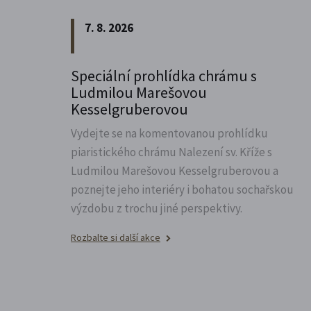
7. 8. 2026
Speciální prohlídka chrámu s
Ludmilou Marešovou
Kesselgruberovou
Vydejte se na komentovanou prohlídku
piaristického chrámu Nalezení sv.
Kříže s
Ludmilou Marešovou Kesselgruberovou a
poznejte jeho interiéry i bohatou sochařskou
výzdobu z trochu jiné perspektivy.
Rozbalte si další akce