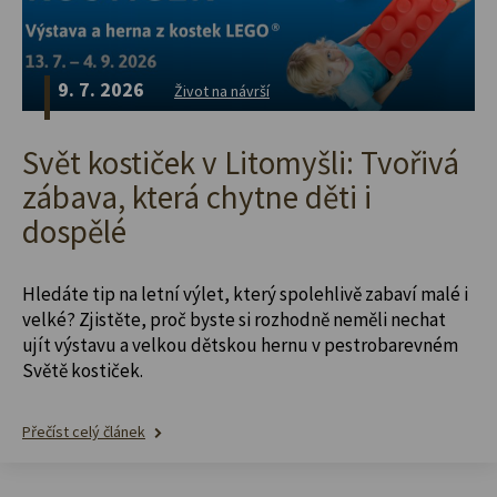
9. 7. 2026
Život na návrší
Svět kostiček v Litomyšli: Tvořivá
zábava, která chytne děti i
dospělé
Hledáte tip na letní výlet, který spolehlivě zabaví malé i
velké? Zjistěte, proč byste si rozhodně neměli nechat
ujít výstavu a velkou dětskou hernu v pestrobarevném
Světě kostiček.
Přečíst celý článek