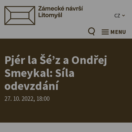
CZ
MENU
Pjér la Šé’z a Ondřej
Smeykal: Síla
odevzdání
27. 10. 2022, 18:00