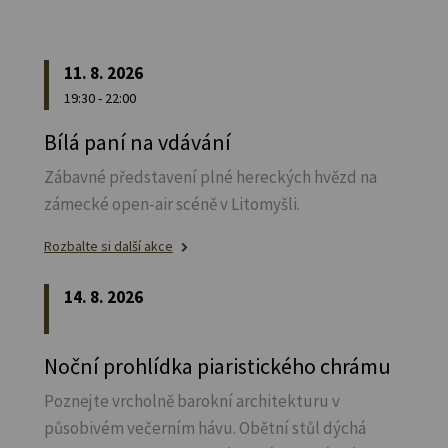
11. 8. 2026
19:30 - 22:00
Bílá paní na vdávání
Zábavné představení plné hereckých hvězd na
zámecké open-air scéně v Litomyšli.
Rozbalte si další akce
14. 8. 2026
Noční prohlídka piaristického chrámu
Poznejte vrcholně barokní architekturu v
působivém večerním hávu. Obětní stůl dýchá