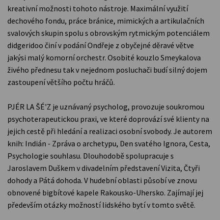
kreativní možnosti tohoto nástroje. Maximální využití
dechového fondu, práce bránice, mimických a artikulačních
svalových skupin spolu s obrovským rytmickým potenciálem
didgeridoo činí v podání Ondřeje z obyčejné děravé větve
jakýsi malý komorní orchestr. Osobité kouzlo Smeykalova
živého přednesu tak v nejednom posluchači budí silný dojem
zastoupení většího počtu hráčů.
PJÉR LA ŠÉ'Z je uznávaný psycholog, provozuje soukromou
psychoterapeutickou praxi, ve které doprovází své klienty na
jejich cestě při hledání a realizaci osobní svobody. Je autorem
knih: Indián - Zpráva o archetypu, Den svatého Ignora, Cesta,
Psychologie souhlasu. Dlouhodobě spolupracuje s
Jaroslavem Duškem v divadelním představení Vizita, Čtyři
dohody a Pátá dohoda. V hudební oblasti působí ve znovu
obnovené bigbítové kapele Rakousko-Uhersko. Zajímají jej
především otázky možností lidského bytí v tomto světě.