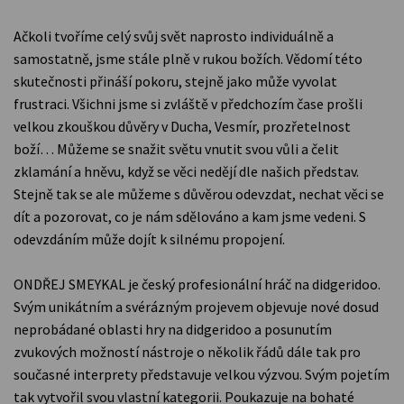
Ačkoli tvoříme celý svůj svět naprosto individuálně a
samostatně, jsme stále plně v rukou božích. Vědomí této
skutečnosti přináší pokoru, stejně jako může vyvolat
frustraci. Všichni jsme si zvláště v předchozím čase prošli
velkou zkouškou důvěry v Ducha, Vesmír, prozřetelnost
boží… Můžeme se snažit světu vnutit svou vůli a čelit
zklamání a hněvu, když se věci nedějí dle našich představ.
Stejně tak se ale můžeme s důvěrou odevzdat, nechat věci se
dít a pozorovat, co je nám sdělováno a kam jsme vedeni. S
odevzdáním může dojít k silnému propojení.
ONDŘEJ SMEYKAL je český profesionální hráč na didgeridoo.
Svým unikátním a svérázným projevem objevuje nové dosud
neprobádané oblasti hry na didgeridoo a posunutím
zvukových možností nástroje o několik řádů dále tak pro
současné interprety představuje velkou výzvou. Svým pojetím
tak vytvořil svou vlastní kategorii. Poukazuje na bohaté