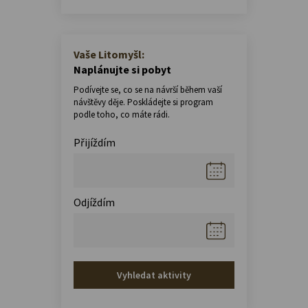
Vaše Litomyšl:
Naplánujte si pobyt
Podívejte se, co se na návrší během vaší
návštěvy děje. Poskládejte si program
podle toho, co máte rádi.
Přijíždím
Odjíždím
Vyhledat aktivity