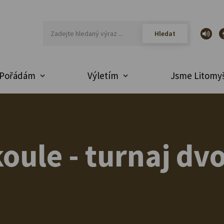
Pořádám
Výletím
Jsme Litomyš
ule - turnaj dvo