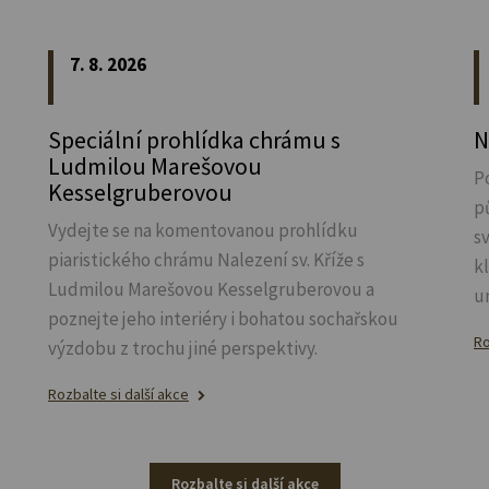
7. 8. 2026
Speciální prohlídka chrámu s
N
Ludmilou Marešovou
P
Kesselgruberovou
p
Vydejte se na komentovanou prohlídku
s
piaristického chrámu Nalezení sv.
Kříže s
k
Ludmilou Marešovou Kesselgruberovou a
u
poznejte jeho interiéry i bohatou sochařskou
Ro
výzdobu z trochu jiné perspektivy.
Rozbalte si další akce
Rozbalte si další akce