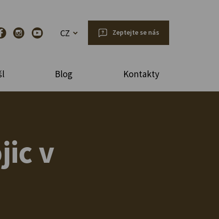
CZ
Zeptejte se nás
l
Blog
Kontakty
jic v