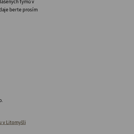
lášených týmů v
daje berte prosím
o.
 v Litomyšli