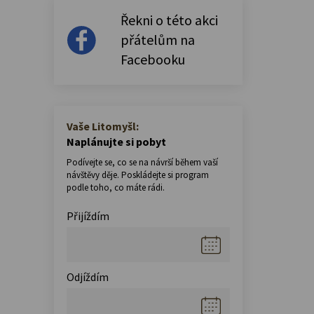
Řekni o této akci
přátelům na
Facebooku
Vaše Litomyšl:
Naplánujte si pobyt
Podívejte se, co se na návrší během vaší
návštěvy děje. Poskládejte si program
podle toho, co máte rádi.
Přijíždím
Odjíždím