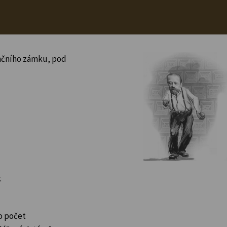
ančního zámku, pod
.
o počet