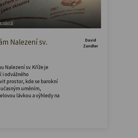
a návrší
m Nalezení sv.
David
Zandler
u Nalezení sv. Kříže je
í i odvážného
vit prostor, kde se barokní
současným uměním,
celovou lávkou a výhledy na