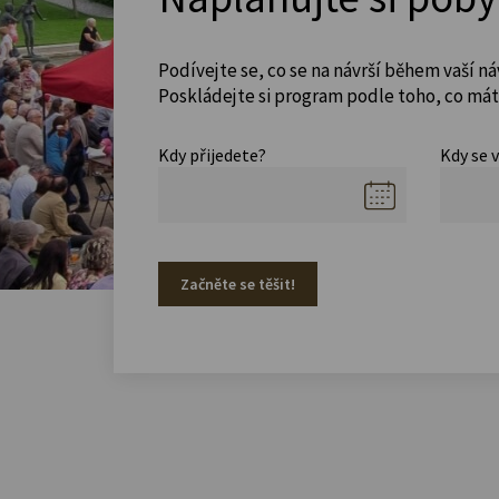
Podívejte se, co se na návrší během vaší ná
Poskládejte si program podle toho, co máte
Kdy přijedete?
Kdy se 
Začněte se těšit!