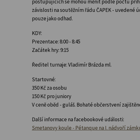
postupujících se mohou měnit podle počtu přih
závislosti na soutěžním řádu ČAPEK - uvedené ú
pouze jako odhad.
KDY:
Prezentace: 8:00 - 8:45
Začátek hry: 9:15
Ředitel turnaje: Vladimír Brázda ml.
Startovné:
350 Kč za osobu
150 Kč pro juniory
V ceně oběd - guláš. Bohaté občerstvení zajištěn
Další informace na facebookové události:
Smetanovy koule - Pétanque na I. nádvoří zámku