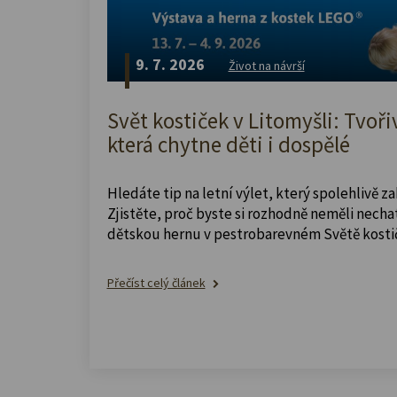
9. 7. 2026
Život na návrší
Svět kostiček v Litomyšli: Tvoři
která chytne děti i dospělé
Hledáte tip na letní výlet, který spolehlivě z
Zjistěte, proč byste si rozhodně neměli nechat
dětskou hernu v pestrobarevném Světě kosti
Přečíst celý článek