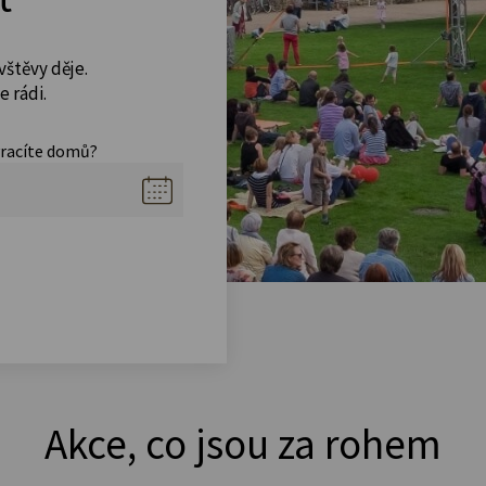
vštěvy děje.
 rádi.
vracíte domů?
Akce, co jsou za rohem