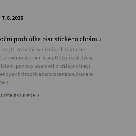
7. 8. 2026
oční prohlídka piaristického chrámu
oznejte vrcholně barokní architekturu v
ůsobivém večerním hávu. Obětní stůl dýchá
větlem, paprsky laserového kříže protínají
lenby a chrám ožívá instalacemi současného
mění.
zbalte si další akce