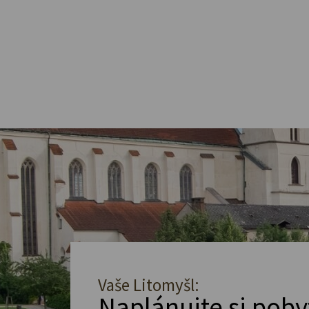
Vaše Litomyšl:
Naplánujte si poby