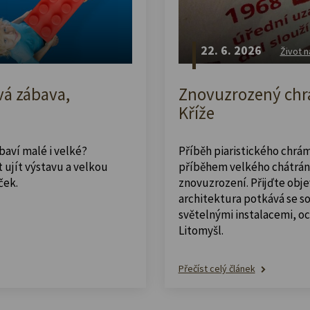
22. 6. 2026
Život n
vá zábava,
Znovuzrozený chrá
Kříže
abaví malé i velké?
Příběh piaristického chrám
 ujít výstavu a velkou
příběhem velkého chátrán
ček.
znovuzrození. Přijďte obje
architektura potkává se 
světelnými instalacemi, o
Litomyšl.
Přečíst celý článek