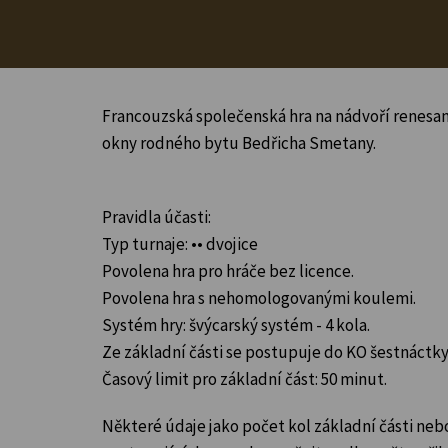
Francouzská společenská hra na nádvoří renes
okny rodného bytu Bedřicha Smetany.
Pravidla účasti:
Typ turnaje: •• dvojice
Povolena hra pro hráče bez licence.
Povolena hra s nehomologovanými koulemi.
Systém hry: švýcarský systém - 4 kola.
Ze základní části se postupuje do KO šestnáctky
Časový limit pro základní část: 50 minut.
Některé údaje jako počet kol základní části neb