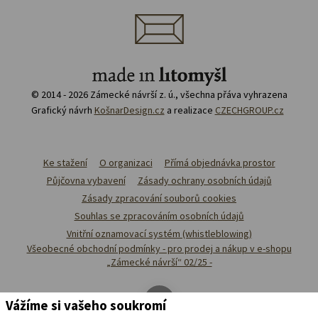
© 2014 - 2026 Zámecké návrší z. ú., všechna přáva vyhrazena
Grafický návrh
KošnarDesign.cz
a realizace
CZECHGROUP.cz
Ke stažení
O organizaci
Přímá objednávka prostor
Půjčovna vybavení
Zásady ochrany osobních údajů
Zásady zpracování souborů cookies
Souhlas se zpracováním osobních údajů
Vnitřní oznamovací systém (whistleblowing)
Všeobecné obchodní podmínky - pro prodej a nákup v e-shopu
„Zámecké návrší“ 02/25 -
Vážíme si vašeho soukromí