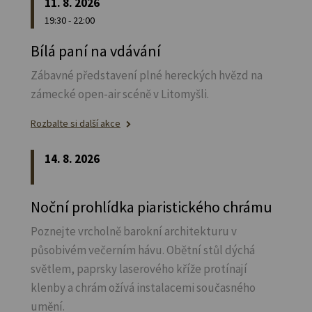
11. 8. 2026
19:30 - 22:00
Bílá paní na vdávání
Zábavné představení plné hereckých hvězd na
zámecké open-air scéně v Litomyšli.
Rozbalte si další akce
14. 8. 2026
Noční prohlídka piaristického chrámu
Poznejte vrcholně barokní architekturu v
působivém večerním hávu. Obětní stůl dýchá
světlem, paprsky laserového kříže protínají
klenby a chrám ožívá instalacemi současného
umění.