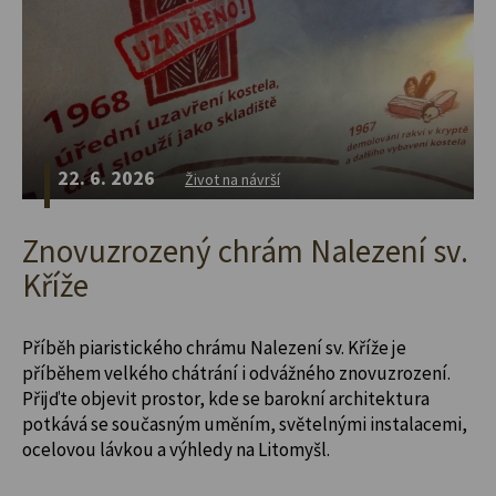
22. 6. 2026
Život na návrší
Znovuzrozený chrám Nalezení sv.
Kříže
Příběh piaristického chrámu Nalezení sv. Kříže je
příběhem velkého chátrání i odvážného znovuzrození.
Přijďte objevit prostor, kde se barokní architektura
potkává se současným uměním, světelnými instalacemi,
ocelovou lávkou a výhledy na Litomyšl.