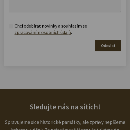
Chci odebírat novinky a souhlasím se
zpracováním osobních údajů
.
Odeslat
Sledujte nás na sítích!
Spravujeme sice historické památky, ale zprávy nepíšeme
brkem u svíček. To nejzajímavější pro vás ťukáme do