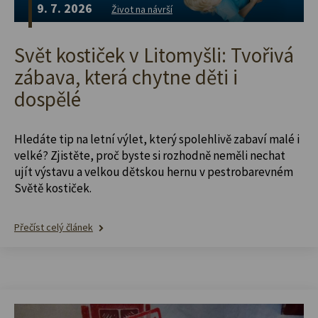
9. 7. 2026
Život na návrší
Svět kostiček v Litomyšli: Tvořivá
zábava, která chytne děti i
dospělé
Hledáte tip na letní výlet, který spolehlivě zabaví malé i
velké? Zjistěte, proč byste si rozhodně neměli nechat
ujít výstavu a velkou dětskou hernu v pestrobarevném
Světě kostiček.
Přečíst celý článek