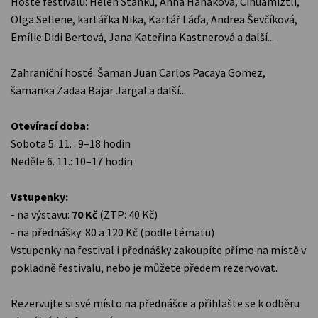
Hosté festivalu: Helen Stanku, Anna Hanáková, Cihuamiztli,
Olga Sellene, kartářka Nika, Kartář Láďa, Andrea Ševčíková,
Emílie Didi Bertová, Jana Kateřina Kastnerová a další...
Zahraniční hosté: Šaman Juan Carlos Pacaya Gomez,
šamanka Zadaa Bajar Jargal a další...
Otevírací doba:
Sobota 5. 11. : 9–18 hodin
Neděle 6. 11.: 10–17 hodin
Vstupenky:
- na výstavu:
70 Kč
(ZTP: 40 Kč)
- na přednášky: 80 a 120 Kč (podle tématu)
Vstupenky na festival i přednášky zakoupíte přímo na místě v
pokladně festivalu, nebo je můžete předem rezervovat.
Rezervujte si své místo na přednášce a přihlašte se k odběru