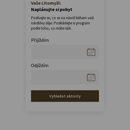
Vaše Litomyšl:
Naplánujte si pobyt
Podívejte se, co se na návrší během vaší
návštěvy děje. Poskládejte si program
podle toho, co máte rádi.
Přijíždím
Odjíždím
Vyhledat aktivity