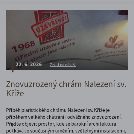
22. 6. 2026
Život na návrší
Znovuzrozený chrám Nalezení sv.
Kříže
Příběh piaristického chrámu Nalezení sv. Kříže je
příběhem velkého chátrání i odvážného znovuzrození.
Přijďte objevit prostor, kde se barokní architektura
potkává se současným uměním, světelnými instalacemi,