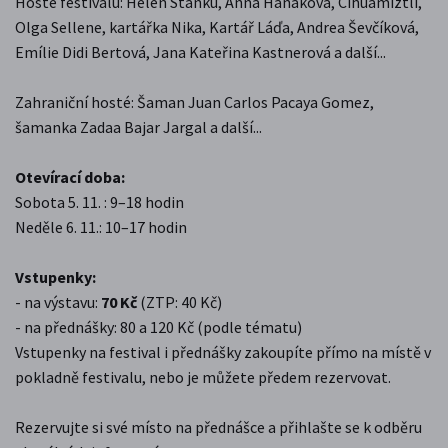
Hosté festivalu: Helen Stanku, Anna Hanáková, Cihuamiztli,
Olga Sellene, kartářka Nika, Kartář Láďa, Andrea Ševčíková,
Emílie Didi Bertová, Jana Kateřina Kastnerová a další...
Zahraniční hosté: Šaman Juan Carlos Pacaya Gomez,
šamanka Zadaa Bajar Jargal a další...
Otevírací doba:
Sobota 5. 11. : 9–18 hodin
Neděle 6. 11.: 10–17 hodin
Vstupenky:
- na výstavu:
70 Kč
(ZTP: 40 Kč)
- na přednášky: 80 a 120 Kč (podle tématu)
Vstupenky na festival i přednášky zakoupíte přímo na místě v
pokladně festivalu, nebo je můžete předem rezervovat.
Rezervujte si své místo na přednášce a přihlašte se k odběru