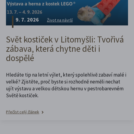
9. 7. 2026
Život na návrší
Svět kostiček v Litomyšli: Tvořivá
zábava, která chytne děti i
dospělé
Hledáte tip na letní výlet, který spolehlivě zabaví malé i
velké? Zjistěte, proč byste si rozhodně neměli nechat
ujít výstavu a velkou dětskou hernu v pestrobarevném
Světě kostiček.
Přečíst celý článek