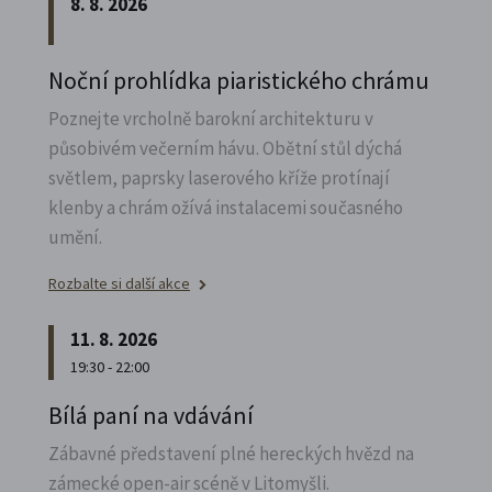
8. 8. 2026
Noční prohlídka piaristického chrámu
Poznejte vrcholně barokní architekturu v
působivém večerním hávu. Obětní stůl dýchá
světlem, paprsky laserového kříže protínají
klenby a chrám ožívá instalacemi současného
umění.
Rozbalte si další akce
11. 8. 2026
19:30 - 22:00
Bílá paní na vdávání
Zábavné představení plné hereckých hvězd na
zámecké open-air scéně v Litomyšli.