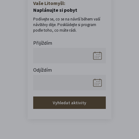
Vaše Litomyšl:
Naplánujte si pobyt
Podívejte se, co se na návrší během vaší
návštěvy děje. Poskládejte si program
podle toho, co máte rádi.
Přijíždím
Odjíždím
Vyhledat aktivity