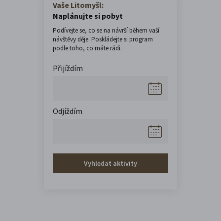
Vaše Litomyšl:
Naplánujte si pobyt
Podívejte se, co se na návrší během vaší
návštěvy děje. Poskládejte si program
podle toho, co máte rádi.
Přijíždím
Odjíždím
Vyhledat aktivity