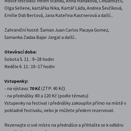
Hosté festivalu: Helen Stanku, Anna Hanáková, Cihuamiztli,
Olga Sellene, kartářka Nika, Kartář Láďa, Andrea Ševčíková,
Emílie Didi Bertová, Jana Kateřina Kastnerová a další...
Zahraniční hosté: Šaman Juan Carlos Pacaya Gomez,
šamanka Zadaa Bajar Jargal a další...
Otevírací doba:
Sobota 5. 11. : 9–18 hodin
Neděle 6. 11.: 10–17 hodin
Vstupenky:
- na výstavu:
70 Kč
(ZTP: 40 Kč)
- na přednášky: 80 a 120 Kč (podle tématu)
Vstupenky na festival i přednášky zakoupíte přímo na místě v
pokladně festivalu, nebo je můžete předem rezervovat.
Rezervujte si své místo na přednášce a přihlašte se k odběru