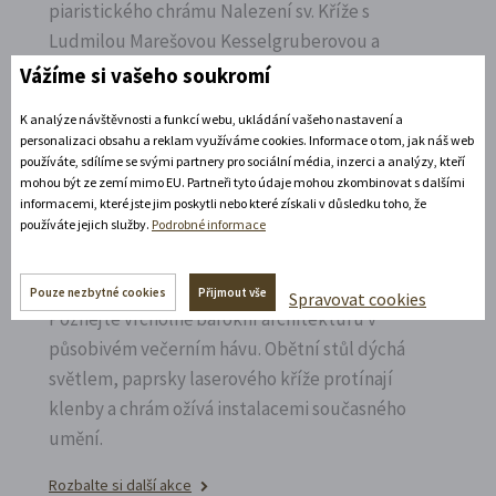
piaristického chrámu Nalezení sv.
Kříže s
Ludmilou Marešovou Kesselgruberovou a
poznejte jeho interiéry i bohatou sochařskou
Vážíme si vašeho soukromí
výzdobu z trochu jiné perspektivy.
K analýze návštěvnosti a funkcí webu, ukládání vašeho nastavení a
personalizaci obsahu a reklam využíváme cookies. Informace o tom, jak náš web
Rozbalte si další akce
používáte, sdílíme se svými partnery pro sociální média, inzerci a analýzy, kteří
mohou být ze zemí mimo EU. Partneři tyto údaje mohou zkombinovat s dalšími
7. 8. 2026
informacemi, které jste jim poskytli nebo které získali v důsledku toho, že
používáte jejich služby.
Podrobné informace
Noční prohlídka piaristického chrámu
Pouze nezbytné cookies
Přijmout vše
Spravovat cookies
Poznejte vrcholně barokní architekturu v
působivém večerním hávu. Obětní stůl dýchá
světlem, paprsky laserového kříže protínají
klenby a chrám ožívá instalacemi současného
umění.
Rozbalte si další akce