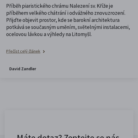
Příběh piaristického chrámu Nalezení sv. Kříže je
příběhem velkého chátrání i odvážného znovuzrození.
Přijďte objevit prostor, kde se barokní architektura
potkává se současným uměním, světelnými instalacemi,
ocelovou lávkou a výhledy na Litomyšl.
Přečíst celý článek
David Zandler
Máte dotaz? Zeptejte se nás.