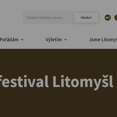
Pořádám
Výletím
Jsme Litomyš
estival Litomyšl