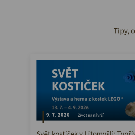
Tipy, c
9. 7. 2026
Život na návrší
Svět kostiček v Litomyšli: Tvoři