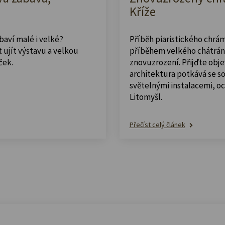
Kříže
abaví malé i velké?
Příběh piaristického chrám
 ujít výstavu a velkou
příběhem velkého chátrán
ček.
znovuzrození. Přijďte obje
architektura potkává se 
světelnými instalacemi, o
Litomyšl.
Přečíst celý článek