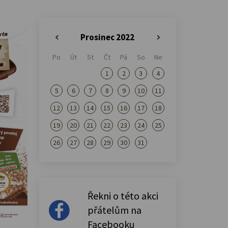
Prosinec 2022
«
»
Po
Út
St
Čt
Pá
So
Ne
1
2
3
4
5
6
7
8
9
10
11
12
13
14
15
16
17
18
19
20
21
22
23
24
25
26
27
28
29
30
31
Řekni o této akci
přátelům na
Facebooku