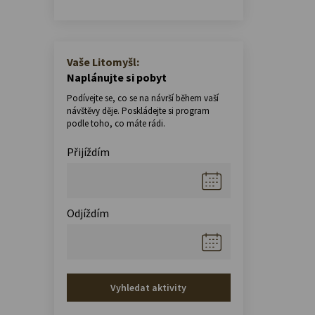
Vaše Litomyšl:
Naplánujte si pobyt
Podívejte se, co se na návrší během vaší
návštěvy děje. Poskládejte si program
podle toho, co máte rádi.
Přijíždím
Odjíždím
Vyhledat aktivity