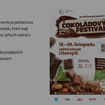
vents je jedinečnou
vinek, kteří mají
 i přiučit vaření s
le prodejních
koncert.