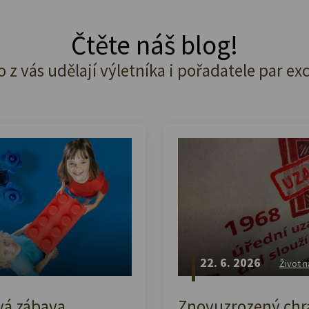
Čtěte náš blog!
o z vás udělají výletníka i pořadatele par ex
22. 6. 2026
Život n
vá zábava,
Znovuzrozený chrá