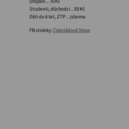
Dospělí ... 70 Kč
Studenti, důchodci ... 50 Kč
Děti do 6 let, ZTP ... zdarma
FB stránky:
Čokoládová Show