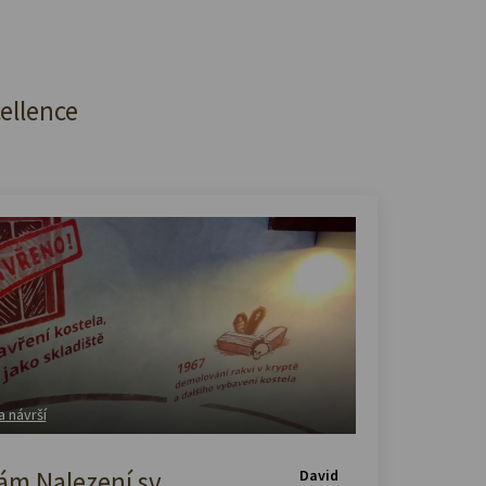
cellence
a návrší
m Nalezení sv.
David