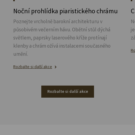
Noční prohlídka piaristického chrámu
C
Poznejte vrcholně barokní architekturu v
N
působivém večerním hávu. Obětní stůl dýchá
j
světlem, paprsky laserového kříže protínají
z
klenby a chrám ožívá instalacemi současného
Ro
umění.
Rozbalte si další akce
Rozbalte si další akce