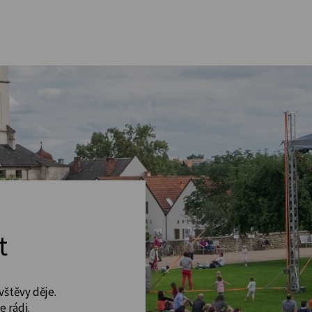
t
vštěvy děje.
 rádi.