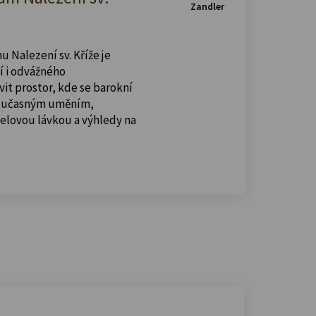
Zandler
u Nalezení sv. Kříže je
í i odvážného
vit prostor, kde se barokní
současným uměním,
celovou lávkou a výhledy na