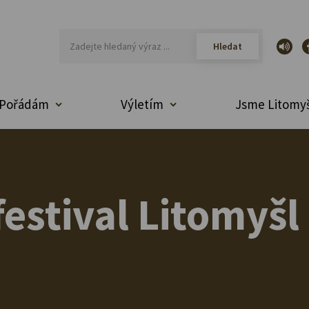
Pořádám
Výletím
Jsme Litomyš
estival Litomyšl