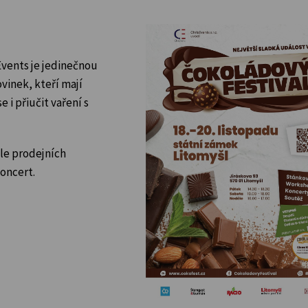
vents je jedinečnou
vinek, kteří mají
 i přiučit vaření s
le prodejních
koncert.