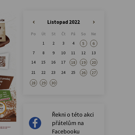
Listopad 2022
«
»
Po
Út
St
Čt
Pá
So
Ne
1
2
3
4
5
6
7
8
9
10
11
12
13
14
15
16
17
18
19
20
21
22
23
24
25
26
27
28
29
30
Řekni o této akci
přátelům na
Facebooku