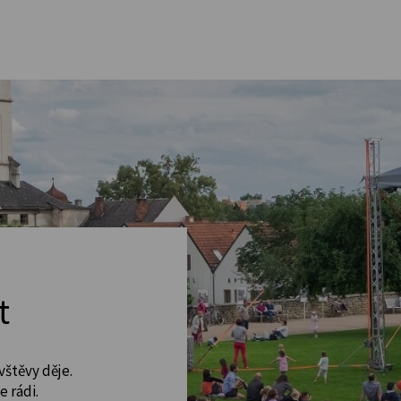
t
vštěvy děje.
 rádi.