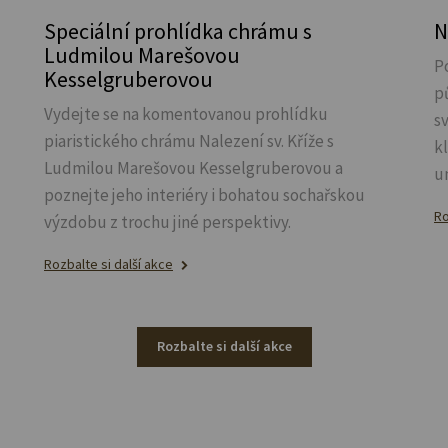
Speciální prohlídka chrámu s
N
Ludmilou Marešovou
P
Kesselgruberovou
p
Vydejte se na komentovanou prohlídku
s
piaristického chrámu Nalezení sv.
Kříže s
k
Ludmilou Marešovou Kesselgruberovou a
u
poznejte jeho interiéry i bohatou sochařskou
Ro
výzdobu z trochu jiné perspektivy.
Rozbalte si další akce
Rozbalte si další akce