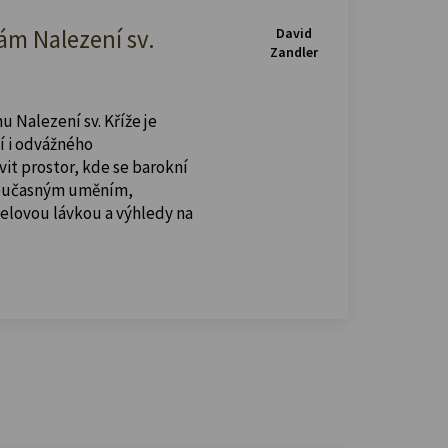
m Nalezení sv.
David
Zandler
u Nalezení sv. Kříže je
í i odvážného
vit prostor, kde se barokní
současným uměním,
celovou lávkou a výhledy na