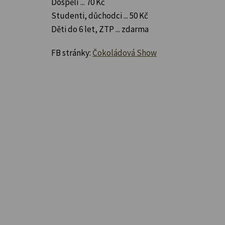
Dospělí ... 70 Kč
Studenti, důchodci ... 50 Kč
Děti do 6 let, ZTP ... zdarma
FB stránky:
Čokoládová Show