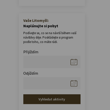
Vaše Litomyšl:
Naplánujte si pobyt
Podívejte se, co se na návrší během vaší
návštěvy děje. Poskládejte si program
podle toho, co máte rádi.
Přijíždím
Odjíždím
Vyhledat aktivity