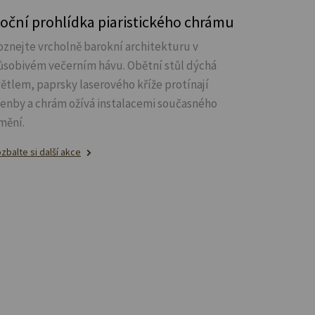
oční prohlídka piaristického chrámu
oznejte vrcholně barokní architekturu v
ůsobivém večerním hávu. Obětní stůl dýchá
větlem, paprsky laserového kříže protínají
lenby a chrám ožívá instalacemi současného
mění.
zbalte si další akce