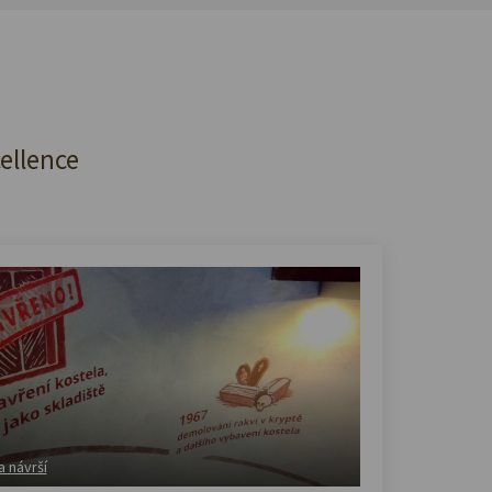
cellence
a návrší