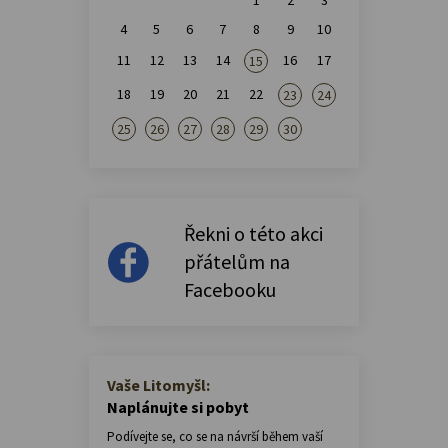
4
5
6
7
8
9
10
11
12
13
14
16
17
15
18
19
20
21
22
23
24
25
26
27
28
29
30
Řekni o této akci
přátelům na
Facebooku
Vaše Litomyšl:
Naplánujte si pobyt
Podívejte se, co se na návrší během vaší