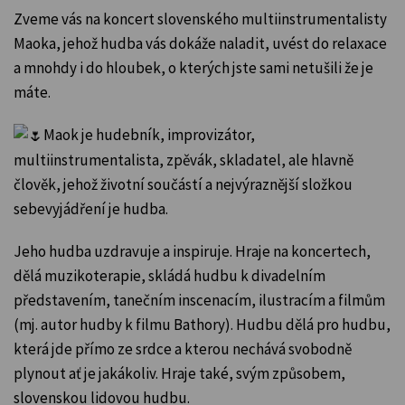
Zveme vás na koncert slovenského multiinstrumentalisty
Maoka, jehož hudba vás dokáže naladit, uvést do relaxace
a mnohdy i do hloubek, o kterých jste sami netušili že je
máte.
Maok je hudebník, improvizátor,
multiinstrumentalista, zpěvák, skladatel, ale hlavně
člověk, jehož životní součástí a nejvýraznější složkou
sebevyjádření je hudba.
Jeho hudba uzdravuje a inspiruje. Hraje na koncertech,
dělá muzikoterapie, skládá hudbu k divadelním
představením, tanečním inscenacím, ilustracím a filmům
(mj. autor hudby k filmu Bathory). Hudbu dělá pro hudbu,
která jde přímo ze srdce a kterou nechává svobodně
plynout ať je jakákoliv. Hraje také, svým způsobem,
slovenskou lidovou hudbu.