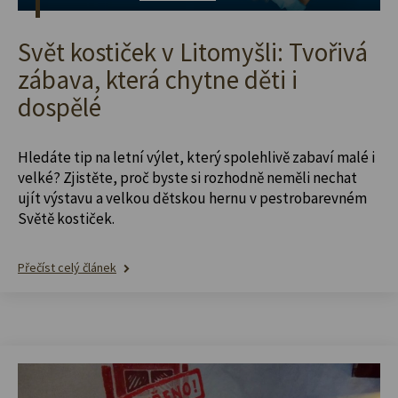
Svět kostiček v Litomyšli: Tvořivá
zábava, která chytne děti i
dospělé
Hledáte tip na letní výlet, který spolehlivě zabaví malé i
velké? Zjistěte, proč byste si rozhodně neměli nechat
ujít výstavu a velkou dětskou hernu v pestrobarevném
Světě kostiček.
Přečíst celý článek