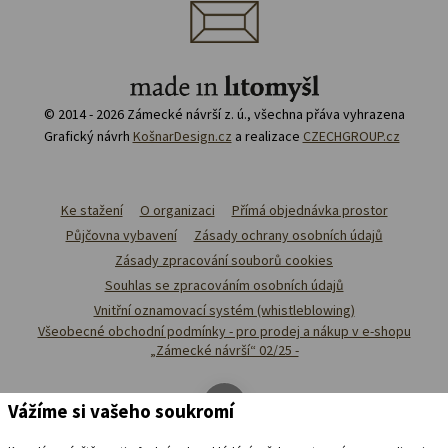
© 2014 - 2026 Zámecké návrší z. ú., všechna přáva vyhrazena
Grafický návrh
KošnarDesign.cz
a realizace
CZECHGROUP.cz
Ke stažení
O organizaci
Přímá objednávka prostor
Půjčovna vybavení
Zásady ochrany osobních údajů
Zásady zpracování souborů cookies
Souhlas se zpracováním osobních údajů
Vnitřní oznamovací systém (whistleblowing)
Všeobecné obchodní podmínky - pro prodej a nákup v e-shopu
„Zámecké návrší“ 02/25 -
Vážíme si vašeho soukromí