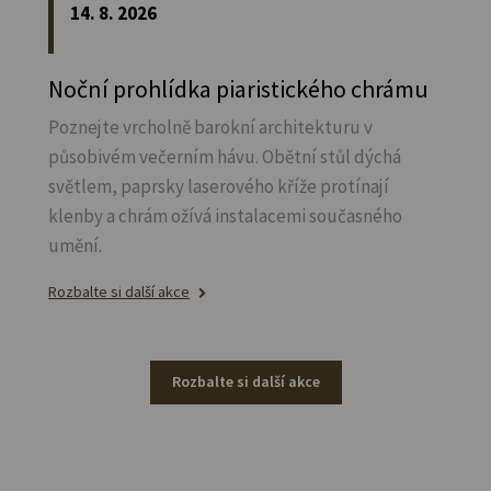
14. 8. 2026
Noční prohlídka piaristického chrámu
Poznejte vrcholně barokní architekturu v
působivém večerním hávu. Obětní stůl dýchá
světlem, paprsky laserového kříže protínají
klenby a chrám ožívá instalacemi současného
umění.
Rozbalte si další akce
Rozbalte si další akce