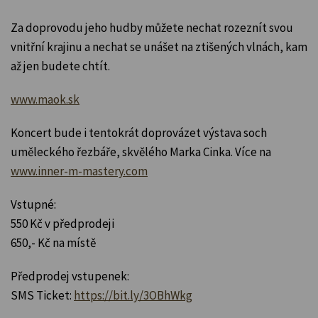
Za doprovodu jeho hudby můžete nechat rozeznít svou
vnitřní krajinu a nechat se unášet na ztišených vlnách, kam
až jen budete chtít.
www.maok.sk
Koncert bude i tentokrát doprovázet výstava soch
uměleckého řezbáře, skvělého Marka Cinka. Více na
www.inner-m-mastery.com
Vstupné:
550 Kč v předprodeji
650,- Kč na místě
Předprodej vstupenek:
SMS Ticket:
https://bit.ly/3OBhWkg