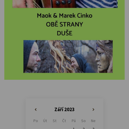
Září 2023
«
»
Po
Út
St
Čt
Pá
So
Ne
1
2
3