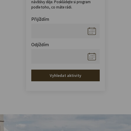
návštěvy děje. Poskládejte si program
podle toho, co máte rádi.
Přijíždím
Odjíždím
Vyhledat aktivity