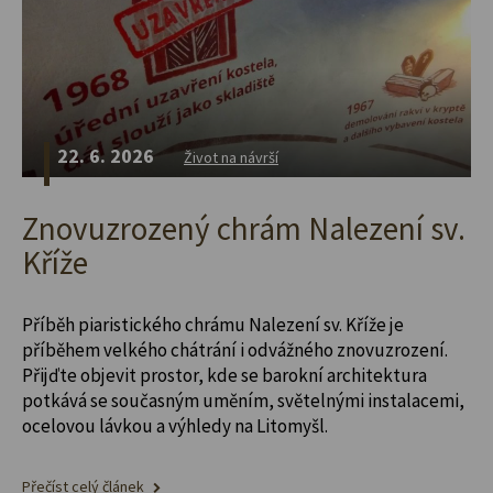
22. 6. 2026
Život na návrší
Znovuzrozený chrám Nalezení sv.
Kříže
Příběh piaristického chrámu Nalezení sv. Kříže je
příběhem velkého chátrání i odvážného znovuzrození.
Přijďte objevit prostor, kde se barokní architektura
potkává se současným uměním, světelnými instalacemi,
ocelovou lávkou a výhledy na Litomyšl.
Přečíst celý článek