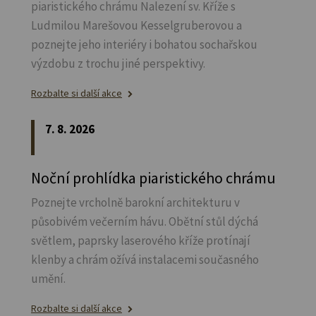
piaristického chrámu Nalezení sv.
Kříže s
Ludmilou Marešovou Kesselgruberovou a
poznejte jeho interiéry i bohatou sochařskou
výzdobu z trochu jiné perspektivy.
Rozbalte si další akce
7. 8. 2026
Noční prohlídka piaristického chrámu
Poznejte vrcholně barokní architekturu v
působivém večerním hávu. Obětní stůl dýchá
světlem, paprsky laserového kříže protínají
klenby a chrám ožívá instalacemi současného
umění.
Rozbalte si další akce