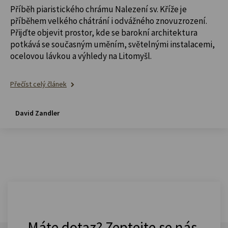
Příběh piaristického chrámu Nalezení sv. Kříže je
příběhem velkého chátrání i odvážného znovuzrození.
Přijďte objevit prostor, kde se barokní architektura
potkává se současným uměním, světelnými instalacemi,
ocelovou lávkou a výhledy na Litomyšl.
Přečíst celý článek
David Zandler
Máte dotaz? Zeptejte se nás.