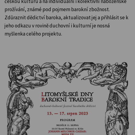
českou kulturu a na individuální i kolektivní náboženské
prožívání, známé pod pojmem barokní zbožnost.
Zdůraznit dědictví baroka, aktualizovat jej a přihlásit se k
jeho odkazu v rovině duchovní i kulturní je nosná
myšlenka celého projektu.