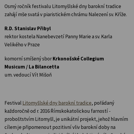
Osmý ročník festivalu Litomyšlské dny barokní tradice
zahájí mše svatá v piaristickém chrámu Nalezení sv. Kříže.
R.D. Stanislav Přibyl
rektor kostela Nanebevzetí Panny Marie a sv. Karla
Velikého v Praze
komorní smíšený sbor
Krkonošské Collegium
Musicum / La Bilancetta
um. vedoucí Vít Mišoň
Festival
Litomyšlské dny barokní tradice
, pořádaný
každoročně od r. 2016 Římskokatolickou farností -
proboštstvím Litomyšl, je unikátní projekt, jehož hlavním
cílem je připomenout pozitivní vliv barokní doby na