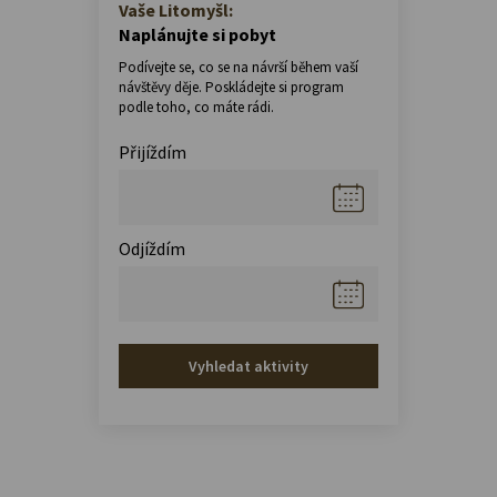
Vaše Litomyšl:
Naplánujte si pobyt
Podívejte se, co se na návrší během vaší
návštěvy děje. Poskládejte si program
podle toho, co máte rádi.
Přijíždím
Odjíždím
Vyhledat aktivity