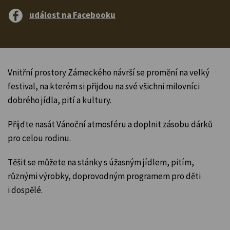
událost na Facebooku
Vnitřní prostory Zámeckého návrší se promění na velký
festival, na kterém si přijdou na své všichni milovníci
dobrého jídla, pití a kultury.
Přijďte nasát Vánoční atmosféru a doplnit zásobu dárků
pro celou rodinu.
Těšit se můžete na stánky s úžasným jídlem, pitím,
různými výrobky, doprovodným programem pro děti
i dospělé.