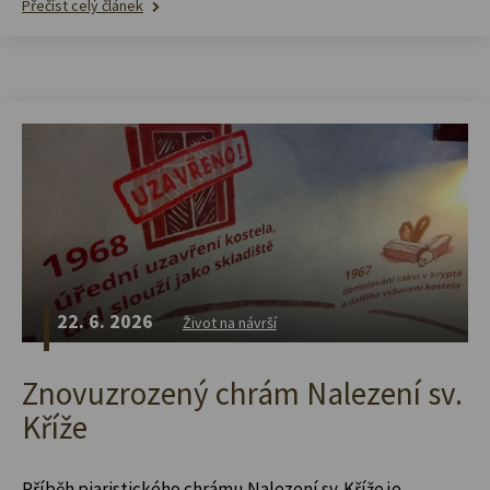
Přečíst celý článek
22. 6. 2026
Život na návrší
Znovuzrozený chrám Nalezení sv.
Kříže
Příběh piaristického chrámu Nalezení sv. Kříže je