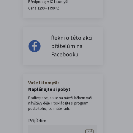
Předprodej v IC Litomyšl
Cena 1290 - 1790 Kč
Řekni o této akci
přátelům na
Facebooku
Vaše Litomyšl:
Naplánujte si pobyt
Podívejte se, co se na návrší během vaší
návštěvy děje. Poskládejte si program
podle toho, co máte rádi.
Přijíždím