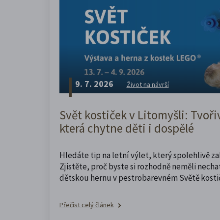
9. 7. 2026
Život na návrší
Svět kostiček v Litomyšli: Tvoři
která chytne děti i dospělé
Hledáte tip na letní výlet, který spolehlivě z
Zjistěte, proč byste si rozhodně neměli nechat
dětskou hernu v pestrobarevném Světě kosti
Přečíst celý článek