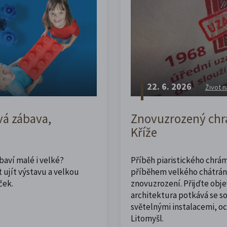
22. 6. 2026
Život n
vá zábava,
Znovuzrozený chrá
Kříže
abaví malé i velké?
Příběh piaristického chrám
 ujít výstavu a velkou
příběhem velkého chátrán
ček.
znovuzrození. Přijďte obje
architektura potkává se 
světelnými instalacemi, o
Litomyšl.