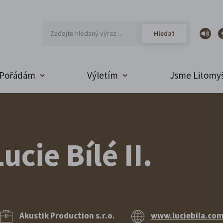
Pořádám
Výletím
Jsme Litomyš
ucie Bílé II.
Akustik Production s.r.o.
www.luciebila.com