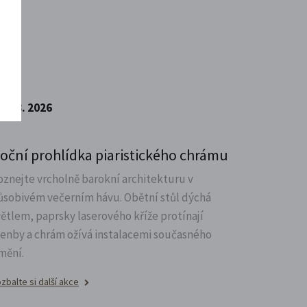
7. 8. 2026
oční prohlídka piaristického chrámu
oznejte vrcholně barokní architekturu v
ůsobivém večerním hávu. Obětní stůl dýchá
větlem, paprsky laserového kříže protínají
lenby a chrám ožívá instalacemi současného
mění.
zbalte si další akce