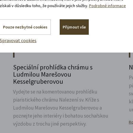
získali v důsledku toho, že používáte jejich služby.
Podrobné informace
Akce, co jsou za rohem
Pouze nezbytné cookies
Přijmout vše
Spravovat cookies
7. 8. 2026
Speciální prohlídka chrámu s
N
Ludmilou Marešovou
P
Kesselgruberovou
p
Vydejte se na komentovanou prohlídku
s
piaristického chrámu Nalezení sv.
Kříže s
k
Ludmilou Marešovou Kesselgruberovou a
u
poznejte jeho interiéry i bohatou sochařskou
Ro
výzdobu z trochu jiné perspektivy.