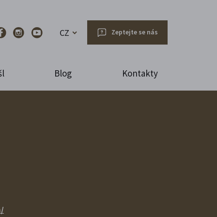
CZ
Zeptejte se nás
l
Blog
Kontakty
/