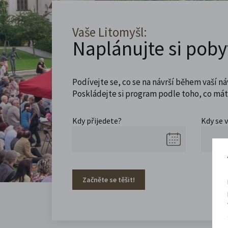
Vaše Litomyšl:
Naplánujte si poby
Podívejte se, co se na návrší během vaší ná
Poskládejte si program podle toho, co máte
Kdy přijedete?
Kdy se 
Začněte se těšit!