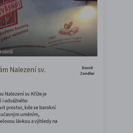
a návrší
m Nalezení sv.
David
Zandler
u Nalezení sv. Kříže je
í i odvážného
vit prostor, kde se barokní
současným uměním,
celovou lávkou a výhledy na