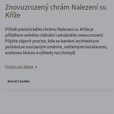
Znovuzrozený chrám Nalezení sv.
Kříže
Příběh piaristického chrámu Nalezení sv. Kříže je
příběhem velkého chátrání i odvážného znovuzrození.
Přijďte objevit prostor, kde se barokní architektura
potkává se současným uměním, světelnými instalacemi,
ocelovou lávkou a výhledy na Litomyšl.
Přečíst celý článek
David Zandler