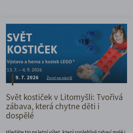
9. 7. 2026
Život na návrší
Svět kostiček v Litomyšli: Tvořivá
zábava, která chytne děti i
dospělé
Hledáte tip na letní výlet, který spolehlivě zabaví malé i