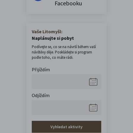
Facebooku
Vaše Litomyšl:
Naplánujte si pobyt
Podívejte se, co se na návrší během vaší
návštěvy děje. Poskládejte si program
podle toho, co máte rádi.
Přijíždím
Odjíždím
Vyhledat aktivity