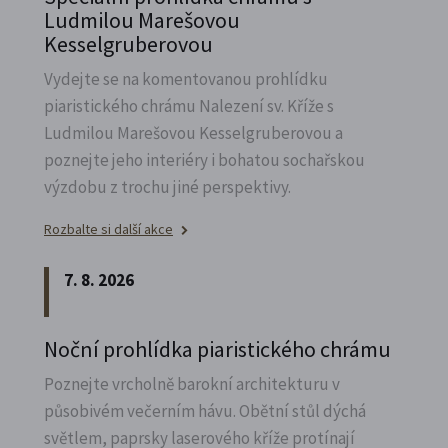
Ludmilou Marešovou
Kesselgruberovou
Vydejte se na komentovanou prohlídku
piaristického chrámu Nalezení sv.
Kříže s
Ludmilou Marešovou Kesselgruberovou a
poznejte jeho interiéry i bohatou sochařskou
výzdobu z trochu jiné perspektivy.
Rozbalte si další akce
7. 8. 2026
Noční prohlídka piaristického chrámu
Poznejte vrcholně barokní architekturu v
působivém večerním hávu. Obětní stůl dýchá
světlem, paprsky laserového kříže protínají