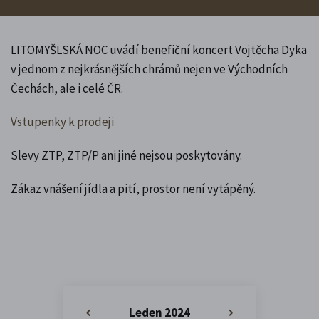
LITOMYŠLSKÁ NOC uvádí benefiční koncert Vojtěcha Dyka
v jednom z nejkrásnějších chrámů nejen ve Východních
Čechách, ale i celé ČR.
Vstupenky k prodeji
Slevy ZTP, ZTP/P ani jiné nejsou poskytovány.
Zákaz vnášení jídla a pití, prostor není vytápěný.
Leden 2024
«
»