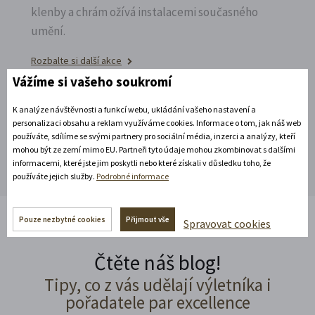
klenby a chrám ožívá instalacemi současného
umění.
Rozbalte si další akce
Vážíme si vašeho soukromí
K analýze návštěvnosti a funkcí webu, ukládání vašeho nastavení a
Rozbalte si další akce
personalizaci obsahu a reklam využíváme cookies. Informace o tom, jak náš web
používáte, sdílíme se svými partnery pro sociální média, inzerci a analýzy, kteří
mohou být ze zemí mimo EU. Partneři tyto údaje mohou zkombinovat s dalšími
informacemi, které jste jim poskytli nebo které získali v důsledku toho, že
používáte jejich služby.
Podrobné informace
Pouze nezbytné cookies
Přijmout vše
Spravovat cookies
Čtěte náš blog!
Tipy, co z vás udělají výletníka i
pořadatele par excellence