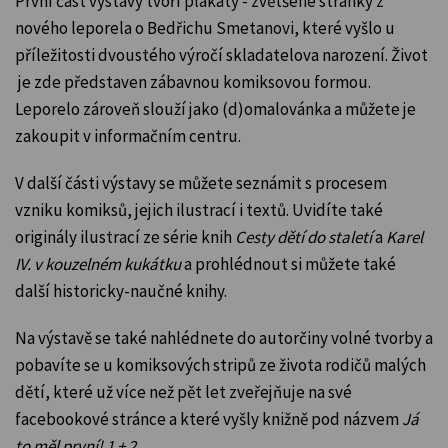
První část výstavy tvoří plakáty - zvětšené stránky z
nového leporela o Bedřichu Smetanovi, které vyšlo
u
příležitosti dvoustého výročí skladatelova narození
. Život
je zde představen zábavnou komiksovou formou.
Leporelo zároveň slouží jako (d)omalovánka a můžete je
zakoupit v informačním centru.
V další části výstavy se můžete seznámit s procesem
vzniku komiksů, jejich ilustrací i textů. Uvidíte také
originály ilustrací ze série knih
Cesty dětí do staletí
a
Karel
IV. v kouzelném kukátku
a prohlédnout si můžete také
další historicky-naučné knihy.
Na výstavě se také nahlédnete do autorčiny volné tvorby a
pobavíte se u komiksových stripů ze života rodičů malých
dětí, které už více než pět let zveřejňuje na své
facebookové stránce a které vyšly knižně pod názvem
Já
to měl první! 1 + 2
.