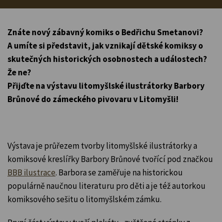
Znáte nový zábavný komiks o Bedřichu Smetanovi?
A umíte si představit, jak vznikají dětské komiksy o
skutečných historických osobnostech a událostech?
Že ne?
Přijďte na výstavu litomyšlské ilustrátorky Barbory
Brůnové do zámeckého pivovaru v Litomyšli!
Výstava je průřezem tvorby litomyšlské ilustrátorky a
komiksové kreslířky Barbory Brůnové tvořící pod značkou
BBB ilustrace
. Barbora se zaměřuje na historickou
populárně naučnou literaturu pro děti a je též autorkou
komiksového sešitu o litomyšlském zámku.