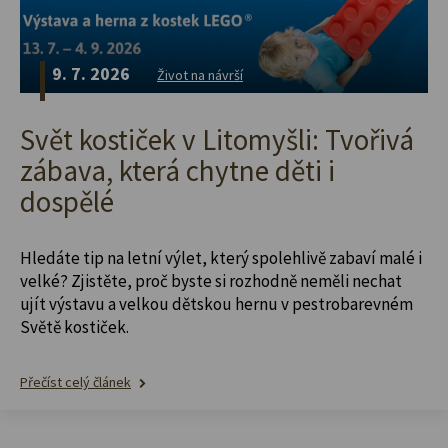
9. 7. 2026
Život na návrší
Svět kostiček v Litomyšli: Tvořivá
zábava, která chytne děti i
dospělé
Hledáte tip na letní výlet, který spolehlivě zabaví malé i
velké? Zjistěte, proč byste si rozhodně neměli nechat
ujít výstavu a velkou dětskou hernu v pestrobarevném
Světě kostiček.
Přečíst celý článek