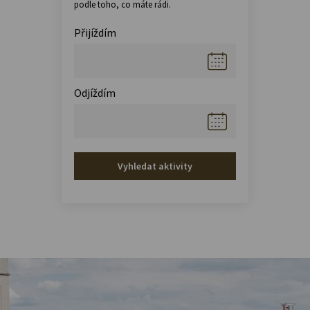
podle toho, co máte rádi.
Přijíždím
Odjíždím
Vyhledat aktivity