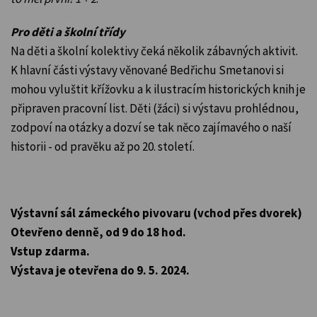
Pro děti a školní třídy
Na děti a školní kolektivy čeká několik zábavných aktivit.
K hlavní části výstavy věnované Bedřichu Smetanovi si
mohou vyluštit křížovku a k ilustracím historických knih je
připraven pracovní list. Děti (žáci) si výstavu prohlédnou,
zodpoví na otázky a dozví se tak něco zajímavého o naší
historii - od pravěku až po 20. století.
Výstavní sál zámeckého pivovaru (vchod přes dvorek)
Otevřeno denně, od 9 do 18 hod.
Vstup zdarma.
Výstava je otevřena do 9. 5. 2024.