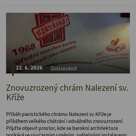
22. 6. 2026
Život na návrší
Znovuzrozený chrám Nalezení sv.
Kříže
Příběh piaristického chrámu Nalezení sv. Kříže je
příběhem velkého chátrání i odvážného znovuzrození.
Přijďte objevit prostor, kde se barokní architektura
potkává se současným uměním, světelnými instalacemi,