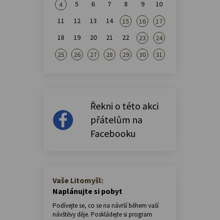
5
6
7
8
9
10
4
11
12
13
14
15
16
17
18
19
20
21
22
23
24
25
26
27
28
29
30
31
Řekni o této akci
přátelům na
Facebooku
Vaše Litomyšl:
Naplánujte si pobyt
Podívejte se, co se na návrší během vaší
návštěvy děje. Poskládejte si program