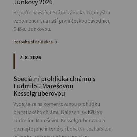
Junkovy 2026
Přijeďte navštívit Státní zámek v Litomyšli a
vzpomenout na naší první českou závodnici,
Elišku Junkovou.
Rozbalte si další akce
7. 8. 2026
Speciální prohlídka chrámu s
Ludmilou Marešovou
Kesselgruberovou
Vydejte se na komentovanou prohlídku
piaristického chrámu Nalezení sv.
Kříže s
Ludmilou Marešovou Kesselgruberovou a
poznejte jeho interiéry i bohatou sochařskou
výzdobu z trochu jiné perspektivy.