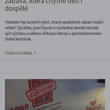
zábava, která chytne děti i
dospělé
Hledáte tip na letní výlet, který spolehlivě zabaví malé i
velké? Zjistěte, proč byste si rozhodně neměli nechat
ujít výstavu a velkou dětskou hernu v pestrobarevném
Světě kostiček.
Přečíst celý článek