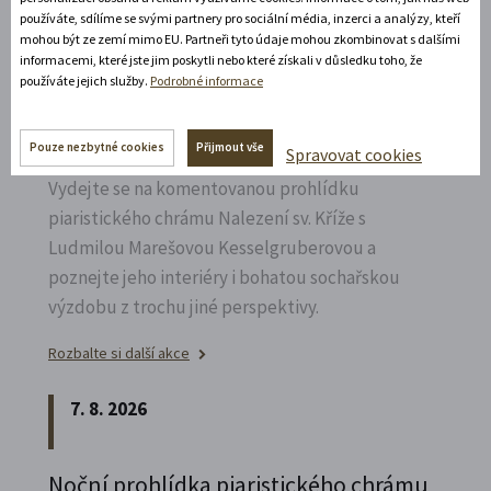
používáte, sdílíme se svými partnery pro sociální média, inzerci a analýzy, kteří
7. 8. 2026
mohou být ze zemí mimo EU. Partneři tyto údaje mohou zkombinovat s dalšími
informacemi, které jste jim poskytli nebo které získali v důsledku toho, že
používáte jejich služby.
Podrobné informace
Speciální prohlídka chrámu s
Ludmilou Marešovou
Kesselgruberovou
Pouze nezbytné cookies
Přijmout vše
Spravovat cookies
Vydejte se na komentovanou prohlídku
piaristického chrámu Nalezení sv.
Kříže s
Ludmilou Marešovou Kesselgruberovou a
poznejte jeho interiéry i bohatou sochařskou
výzdobu z trochu jiné perspektivy.
Rozbalte si další akce
7. 8. 2026
Noční prohlídka piaristického chrámu