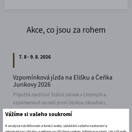
Akce, co jsou za rohem
7. 8 - 9. 8. 2026
Vzpomínková jízda na Elišku a Čeňka
Junkovy 2026
Přijeďte navštívit Státní zámek v Litomyšli a
vzpomenout na naší první českou závodnici,
Elišku Junkovou.
Vážíme si vašeho soukromí
Rozbalte si další akce
K analýze návštěvnosti a funkcí webu, ukládání vašeho nastavení a
personalizaci obsahu a reklam využíváme cookies. Informace o tom, jak náš web