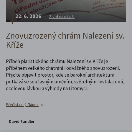
22. 6. 2026
Život na návrší
Znovuzrozený chrám Nalezení sv.
Kříže
Příběh piaristického chrámu Nalezení sv. Kříže je
příběhem velkého chátrání i odvážného znovuzrození.
Přijďte objevit prostor, kde se barokní architektura
potkává se současným uměním, světelnými instalacemi,
ocelovou lávkou a výhledy na Litomyšl.
Přečíst celý článek
David Zandler