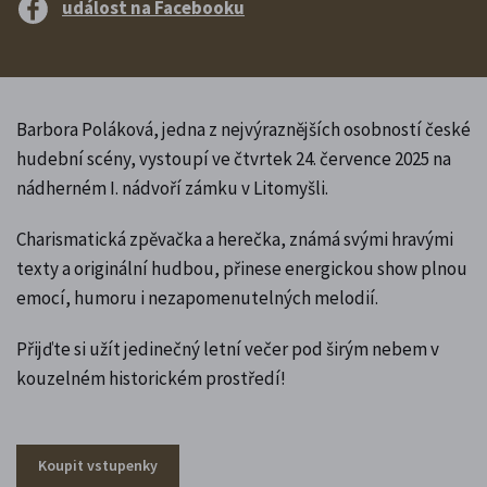
událost na Facebooku
Barbora Poláková, jedna z nejvýraznějších osobností české
hudební scény, vystoupí ve čtvrtek 24. července 2025 na
nádherném I. nádvoří zámku v Litomyšli.
Charismatická zpěvačka a herečka, známá svými hravými
texty a originální hudbou, přinese energickou show plnou
emocí, humoru i nezapomenutelných melodií.
Přijďte si užít jedinečný letní večer pod širým nebem v
kouzelném historickém prostředí!
Koupit vstupenky