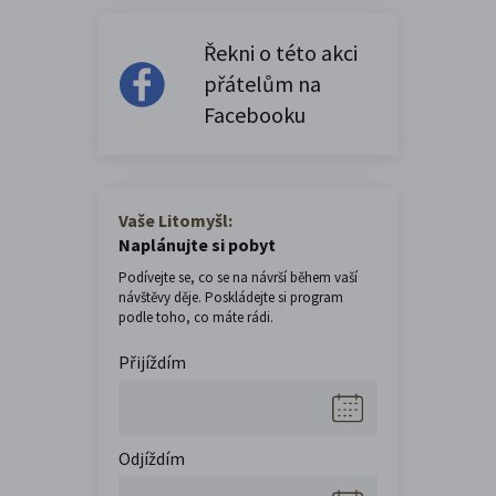
Řekni o této akci
přátelům na
Facebooku
Vaše Litomyšl:
Naplánujte si pobyt
Podívejte se, co se na návrší během vaší
návštěvy děje. Poskládejte si program
podle toho, co máte rádi.
Přijíždím
Odjíždím