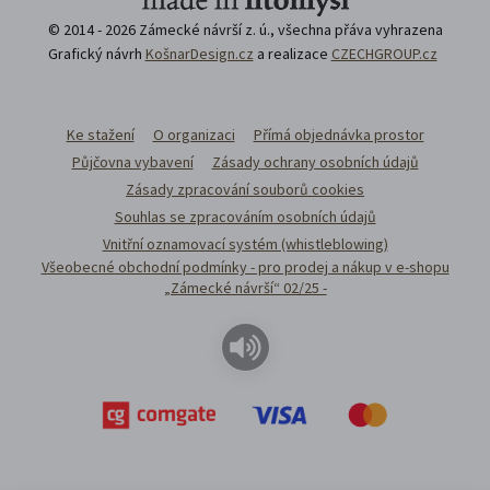
© 2014 - 2026 Zámecké návrší z. ú., všechna přáva vyhrazena
Grafický návrh
KošnarDesign.cz
a realizace
CZECHGROUP.cz
Ke stažení
O organizaci
Přímá objednávka prostor
Půjčovna vybavení
Zásady ochrany osobních údajů
Zásady zpracování souborů cookies
Souhlas se zpracováním osobních údajů
Vnitřní oznamovací systém (whistleblowing)
Všeobecné obchodní podmínky - pro prodej a nákup v e-shopu
„Zámecké návrší“ 02/25 -