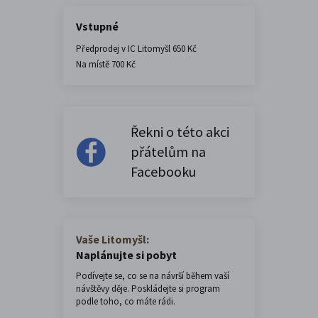
Vstupné
Předprodej v IC Litomyšl 650 Kč
Na místě 700 Kč
Řekni o této akci
přátelům na
Facebooku
Vaše Litomyšl:
Naplánujte si pobyt
Podívejte se, co se na návrší během vaší
návštěvy děje. Poskládejte si program
podle toho, co máte rádi.