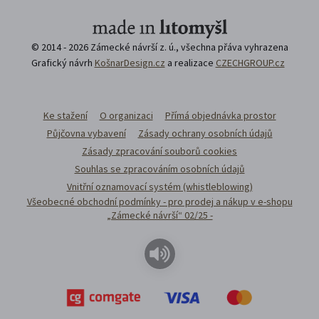
© 2014 - 2026 Zámecké návrší z. ú., všechna přáva vyhrazena
Grafický návrh
KošnarDesign.cz
a realizace
CZECHGROUP.cz
Ke stažení
O organizaci
Přímá objednávka prostor
Půjčovna vybavení
Zásady ochrany osobních údajů
Zásady zpracování souborů cookies
Souhlas se zpracováním osobních údajů
Vnitřní oznamovací systém (whistleblowing)
Všeobecné obchodní podmínky - pro prodej a nákup v e-shopu
„Zámecké návrší“ 02/25 -