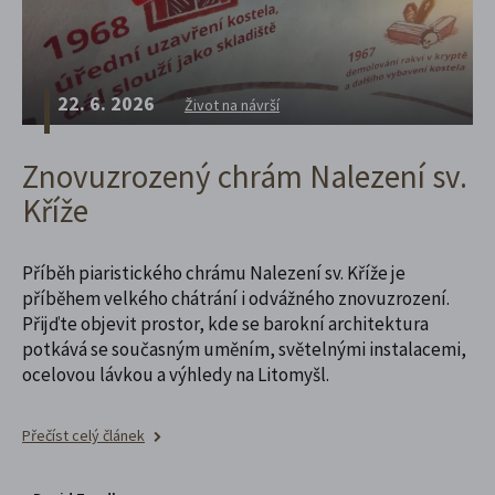
22. 6. 2026
Život na návrší
Znovuzrozený chrám Nalezení sv.
Kříže
Příběh piaristického chrámu Nalezení sv. Kříže je
příběhem velkého chátrání i odvážného znovuzrození.
Přijďte objevit prostor, kde se barokní architektura
potkává se současným uměním, světelnými instalacemi,
ocelovou lávkou a výhledy na Litomyšl.
Přečíst celý článek