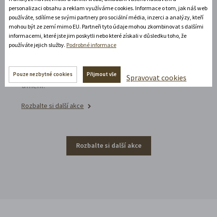
personalizaci obsahu a reklam využíváme cookies. Informace o tom, jak náš web
Noční prohlídka piaristického chrámu
používáte, sdílíme se svými partnery pro sociální média, inzerci a analýzy, kteří
mohou být ze zemí mimo EU. Partneři tyto údaje mohou zkombinovat s dalšími
Poznejte vrcholně barokní architekturu v
informacemi, které jste jim poskytli nebo které získali v důsledku toho, že
působivém večerním hávu. Obětní stůl dýchá
používáte jejich služby.
Podrobné informace
světlem, paprsky laserového kříže protínají
klenby a chrám ožívá instalacemi současného
Pouze nezbytné cookies
Přijmout vše
Spravovat cookies
umění.
Rozbalte si další akce
Rozbalte si další akce