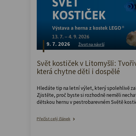
9. 7. 2026
Život na návrší
Svět kostiček v Litomyšli: Tvoři
která chytne děti i dospělé
Hledáte tip na letní výlet, který spolehlivě z
Zjistěte, proč byste si rozhodně neměli nechat
dětskou hernu v pestrobarevném Světě kosti
Přečíst celý článek