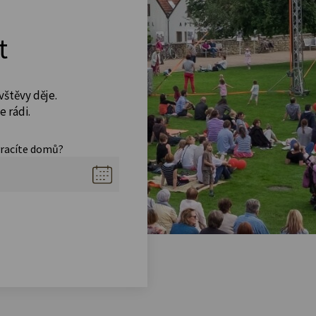
t
vštěvy děje.
 rádi.
vracíte domů?