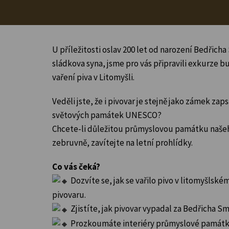
U příležitosti oslav 200 let od narození Bedřich
sládkova syna, jsme pro vás připravili exkurze bu
vaření piva v Litomyšli.
Veděli jste, že i pivovar je stejně jako zámek za
světových památek UNESCO?
Chcete-li důležitou průmyslovou památku naše
zebruvně, zavítejte na letní prohlídky.
Co vás čeká?
Dozvíte se, jak se vařilo pivo v litomyšls
pivovaru.
Zjistíte, jak pivovar vypadal za Bedřicha S
Prozkoumáte interiéry průmyslové památ