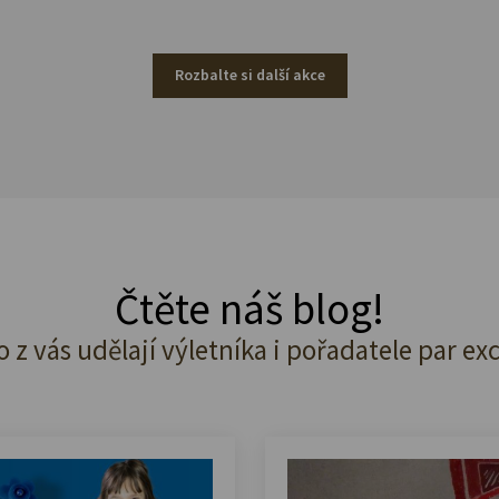
Rozbalte si další akce
Čtěte náš blog!
o z vás udělají výletníka i pořadatele par ex