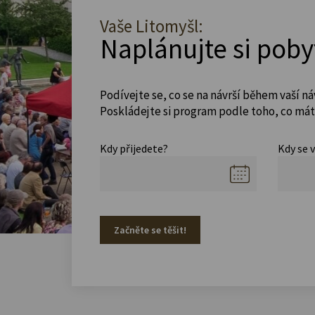
Vaše Litomyšl:
Naplánujte si poby
Podívejte se, co se na návrší během vaší ná
Poskládejte si program podle toho, co máte
Kdy přijedete?
Kdy se 
Začněte se těšit!