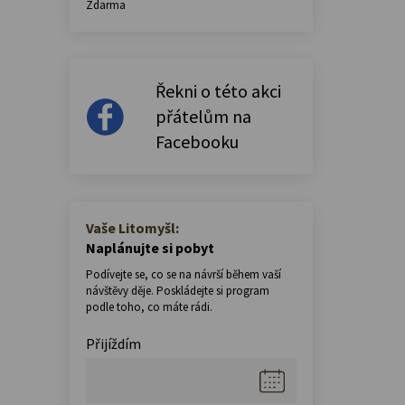
Zdarma
Řekni o této akci
přátelům na
Facebooku
Vaše Litomyšl:
Naplánujte si pobyt
Podívejte se, co se na návrší během vaší
návštěvy děje. Poskládejte si program
podle toho, co máte rádi.
Přijíždím