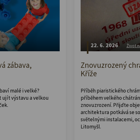
22. 6. 2026
Život n
vá zábava,
Znovuzrozený chrá
Kříže
abaví malé i velké?
Příběh piaristického chrám
 ujít výstavu a velkou
příběhem velkého chátrán
ček.
znovuzrození. Přijďte obje
architektura potkává se 
světelnými instalacemi, o
Litomyšl.