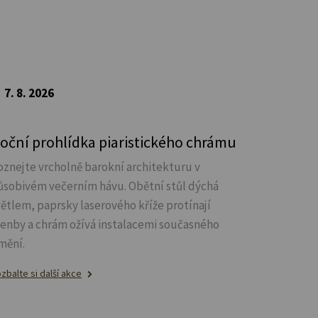
7. 8. 2026
oční prohlídka piaristického chrámu
oznejte vrcholně barokní architekturu v
ůsobivém večerním hávu. Obětní stůl dýchá
větlem, paprsky laserového kříže protínají
lenby a chrám ožívá instalacemi současného
mění.
zbalte si další akce