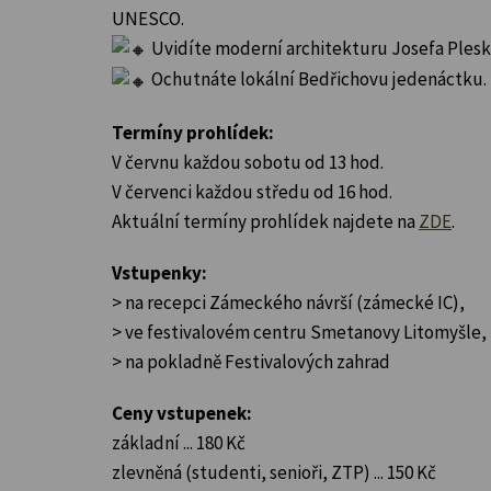
UNESCO.
Uvidíte moderní architekturu Josefa Plesk
Ochutnáte lokální Bedřichovu jedenáctku.
Termíny prohlídek:
V červnu každou sobotu od 13 hod.
V červenci každou středu od 16 hod.
Aktuální termíny prohlídek najdete na
ZDE
.
Vstupenky:
> na recepci Zámeckého návrší (zámecké IC),
> ve festivalovém centru Smetanovy Litomyšle,
> na pokladně Festivalových zahrad
Ceny vstupenek:
základní ... 180 Kč
zlevněná (studenti, senioři, ZTP) ... 150 Kč