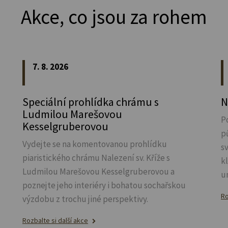
Akce, co jsou za rohem
7. 8. 2026
Speciální prohlídka chrámu s
N
Ludmilou Marešovou
P
Kesselgruberovou
p
Vydejte se na komentovanou prohlídku
s
piaristického chrámu Nalezení sv.
Kříže s
k
Ludmilou Marešovou Kesselgruberovou a
u
poznejte jeho interiéry i bohatou sochařskou
Ro
výzdobu z trochu jiné perspektivy.
Rozbalte si další akce