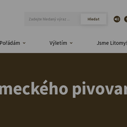
Pořádám
Výletím
Jsme Litomyš
ámeckého pivova