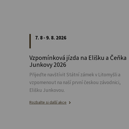
7. 8 - 9. 8. 2026
Vzpomínková jízda na Elišku a Čeňka
Junkovy 2026
Přijeďte navštívit Státní zámek v Litomyšli a
vzpomenout na naší první českou závodnici,
Elišku Junkovou.
Rozbalte si další akce