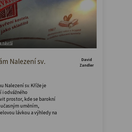
a návrší
m Nalezení sv.
David
Zandler
u Nalezení sv. Kříže je
í i odvážného
vit prostor, kde se barokní
současným uměním,
celovou lávkou a výhledy na