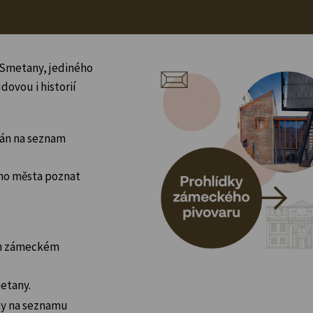
a Smetany, jediného
dovou i historií
psán na seznam
ho města poznat
kém zámeckém
metany.
ky na seznamu