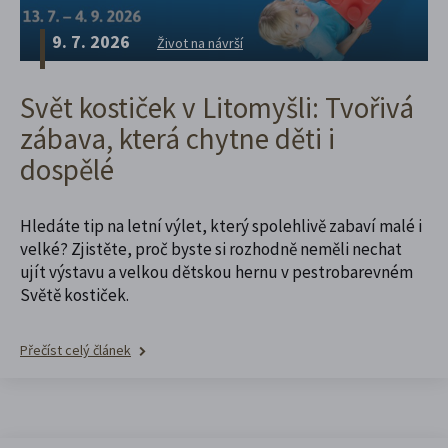
9. 7. 2026
Život na návrší
Svět kostiček v Litomyšli: Tvořivá
zábava, která chytne děti i
dospělé
Hledáte tip na letní výlet, který spolehlivě zabaví malé i
velké? Zjistěte, proč byste si rozhodně neměli nechat
ujít výstavu a velkou dětskou hernu v pestrobarevném
Světě kostiček.
Přečíst celý článek