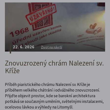
22. 6. 2026
Život na návrší
Znovuzrozený chrám Nalezení sv.
Kříže
Příběh piaristického chrámu Nalezení sv. Kříže je
příběhem velkého chátrání i odvážného znovuzrození.
Přijďte objevit prostor, kde se barokní architektura
potkává se současným uměním, světelnými instalacemi,
ocelovou lávkou a výhledy na Litomyšl.