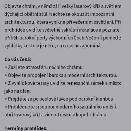
Objevte chrám, v němž září velký laserový kříž a světlem
dýchající obětní stůl. Nechte se okouzlit impozantní
architekturou, která vynikne při večerním osvětlení. Při
prohlídce uvidíte světelné sakrální instalace a poznáte
příběh barokní perly východních Čech. Večerní pohled z
vyhlídky kostela je něco, na co se nezapomíná.
Co vás čeká:
> Zažijete atmosféru nočního chrámu.
> Objevíte propojení baroka s moderní architekturou.
> Z vyhlídkové terasy uvidíte renesanční zámek a město
jako na dlani.
> Projdete se po ocelové lávce pod barokní klenbou.
> Prohlédnete si soubor moderního sakrálního umění,
obří laserový kříž a video-fresku v kopuli chrámu.
Termíny prohlídek: