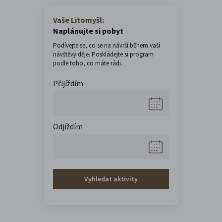
Vaše Litomyšl:
Naplánujte si pobyt
Podívejte se, co se na návrší během vaší
návštěvy děje. Poskládejte si program
podle toho, co máte rádi.
Přijíždím
Odjíždím
Vyhledat aktivity