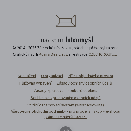
© 2014 - 2026 Zámecké návrší z. ú., všechna přáva vyhrazena
Grafický návrh
KošnarDesign.cz
a realizace
CZECHGROUP.cz
Ke stažení
O organizaci
Přímá objednávka prostor
Půjčovna vybavení
Zásady ochrany osobních údajů
Zásady zpracování souborů cookies
Souhlas se zpracováním osobních údajů
Vnitřní oznamovací systém (whistleblowing)
Všeobecné obchodní podmínky - pro prodej a nákup v e-shopu
„Zámecké návrší“ 02/25 -