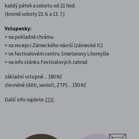
každý pátek a sobotu od 21 hod.
(kromě soboty 22. 6. a 13. 7.)
Vstupenky:
> na pokladně chrámu
> na recepci Zámeckého návrší (zámecké IC)
> ve festivalovém centru Smetanovy Litomyšle
> na info stánku Festivalových zahrad
základní vstupné ... 180 Kč
zlevněné (děti, senioři, ZTP) ... 150 Kč
Další info najdete
ZDE
.