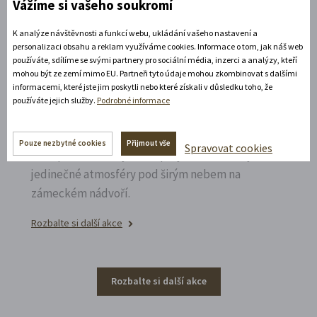
Vážíme si vašeho soukromí
umění.
K analýze návštěvnosti a funkcí webu, ukládání vašeho nastavení a
Rozbalte si další akce
personalizaci obsahu a reklam využíváme cookies. Informace o tom, jak náš web
používáte, sdílíme se svými partnery pro sociální média, inzerci a analýzy, kteří
mohou být ze zemí mimo EU. Partneři tyto údaje mohou zkombinovat s dalšími
15. 8. 2026
informacemi, které jste jim poskytli nebo které získali v důsledku toho, že
používáte jejich služby.
Podrobné informace
CHINASKI OPEN AIR 2026
Pouze nezbytné cookies
Přijmout vše
Spravovat cookies
Nezapomenutelný večer plný skvělé hudby a
jedinečné atmosféry pod širým nebem na
zámeckém nádvoří.
Rozbalte si další akce
Rozbalte si další akce