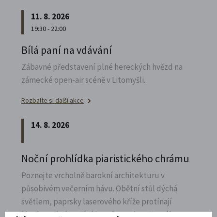
11. 8. 2026
19:30 - 22:00
Bílá paní na vdávání
Zábavné představení plné hereckých hvězd na
zámecké open-air scéně v Litomyšli.
Rozbalte si další akce
14. 8. 2026
Noční prohlídka piaristického chrámu
Poznejte vrcholně barokní architekturu v
působivém večerním hávu. Obětní stůl dýchá
světlem, paprsky laserového kříže protínají
klenby a chrám ožívá instalacemi současného