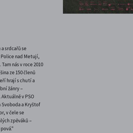
a srdcařů se
Police nad Metují,
 Tam nás v roce 2010
šina ze 150 členů
í hrají s chutí a
bní žánry –
. Aktuálně v PSO
 Svoboda a Kryštof
r, v čele se
lých zpěváků –
upová."