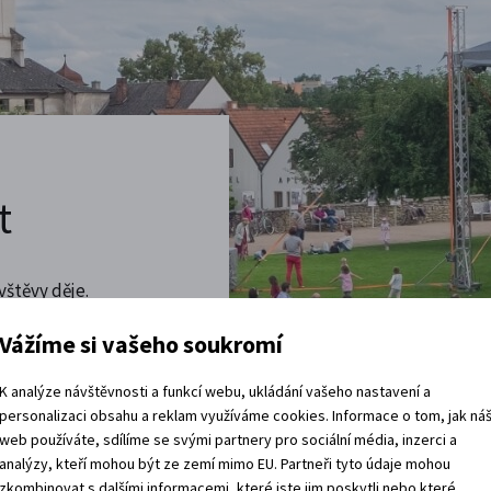
t
vštěvy děje.
 rádi.
Vážíme si vašeho soukromí
vracíte domů?
K analýze návštěvnosti a funkcí webu, ukládání vašeho nastavení a
personalizaci obsahu a reklam využíváme cookies. Informace o tom, jak ná
web používáte, sdílíme se svými partnery pro sociální média, inzerci a
analýzy, kteří mohou být ze zemí mimo EU. Partneři tyto údaje mohou
zkombinovat s dalšími informacemi, které jste jim poskytli nebo které