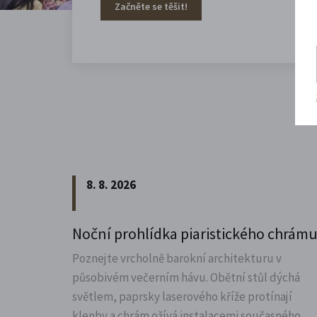
Začněte se těšit!
8. 8. 2026
Noční prohlídka piaristického chrám
Poznejte vrcholně barokní architekturu v
působivém večerním hávu. Obětní stůl dýchá
světlem, paprsky laserového kříže protínají
klenby a chrám ožívá instalacemi současného