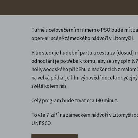
Turné s celovečerním filmem o PSO bude mít za
open-air scéně zámeckého nádvoří v Litomyšli.
Film sleduje hudební partu a cestu za (dosud) ne
odhodlání je potřeba k tomu, aby se sny splnily
hollywoodského příběhu o nadšencích z maloměs
na velká pódia, je film výpovědí docela obyčejný
světě kolem nás.
Celý program bude trvat cca 140 minut.
To vše 7. září na zámeckém nádvoří v Litomyšli od
UNESCO.