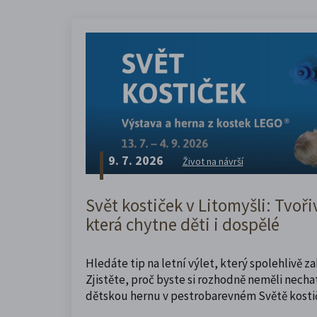
9. 7. 2026
Život na návrší
Svět kostiček v Litomyšli: Tvoři
která chytne děti i dospělé
Hledáte tip na letní výlet, který spolehlivě z
Zjistěte, proč byste si rozhodně neměli nechat
dětskou hernu v pestrobarevném Světě kosti