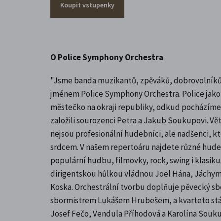
Koupit vstupenky
O Police Symphony Orchestra
"Jsme banda muzikantů, zpěváků, dobrovolníků 
jménem Police Symphony Orchestra. Police jako 
městečko na okraji republiky, odkud pocházíme.
založili sourozenci Petra a Jakub Soukupovi. Vět
nejsou profesionální hudebníci, ale nadšenci, kteř
srdcem. V našem repertoáru najdete různé hude
populární hudbu, filmovky, rock, swing i klasiku
dirigentskou hůlkou vládnou Joel Hána, Jáchym
Koska. Orchestrální tvorbu doplňuje pěvecký sbo
sbormistrem Lukášem Hrubešem, a kvarteto stá
Josef Fečo, Vendula Příhodová a Karolína Souk