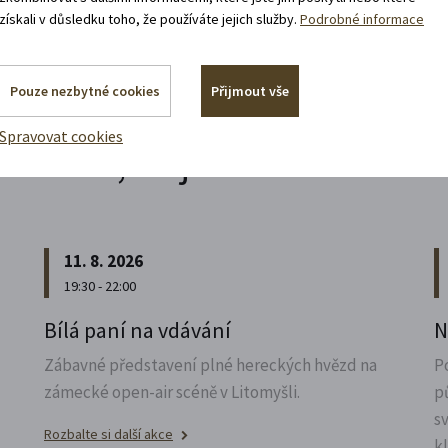
získali v důsledku toho, že používáte jejich služby.
Podrobné informace
Pouze nezbytné cookies
Přijmout vše
Spravovat cookies
Akce, co jsou za rohem
11. 8. 2026
19:30 - 22:00
u
Bílá paní na vdávání
N
Zábavné představení plné hereckých hvězd na
P
zámecké open-air scéně v Litomyšli.
p
s
Rozbalte si další akce
k