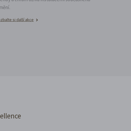
mění.
zbalte si další akce
cellence