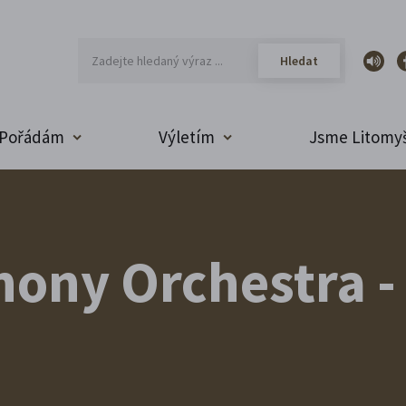
Pořádám
Výletím
Jsme Litomyš
ony Orchestra - 