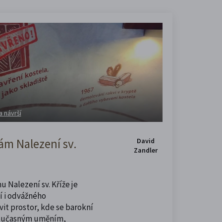
a návrší
m Nalezení sv.
David
Zandler
u Nalezení sv. Kříže je
í i odvážného
vit prostor, kde se barokní
současným uměním,