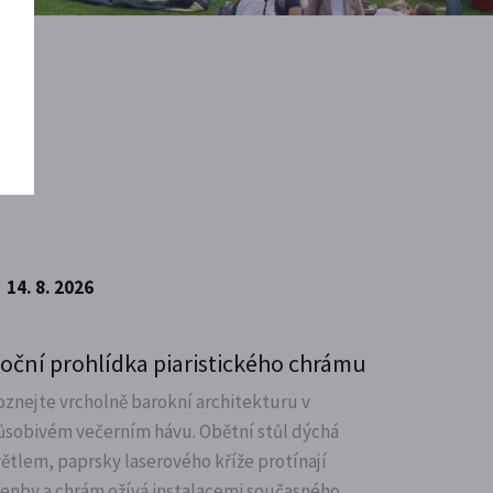
14. 8. 2026
oční prohlídka piaristického chrámu
oznejte vrcholně barokní architekturu v
ůsobivém večerním hávu. Obětní stůl dýchá
větlem, paprsky laserového kříže protínají
lenby a chrám ožívá instalacemi současného