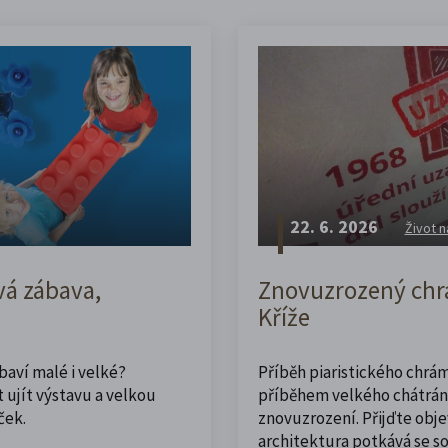
22. 6. 2026
Život n
vá zábava,
Znovuzrozený chrá
Kříže
abaví malé i velké?
Příběh piaristického chrám
 ujít výstavu a velkou
příběhem velkého chátrán
ček.
znovuzrození. Přijďte obje
architektura potkává se 