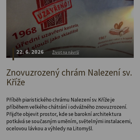
22. 6. 2026
Život na návrší
Znovuzrozený chrám Nalezení sv.
Kříže
Příběh piaristického chrámu Nalezení sv. Kříže je
příběhem velkého chátrání i odvážného znovuzrození.
Přijďte objevit prostor, kde se barokní architektura
potkává se současným uměním, světelnými instalacemi,
ocelovou lávkou a výhledy na Litomyšl.