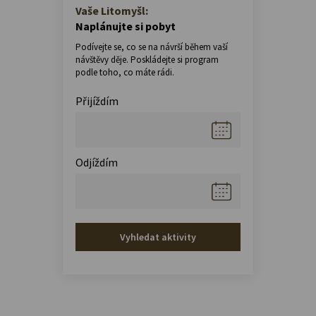
Vaše Litomyšl:
Naplánujte si pobyt
Podívejte se, co se na návrší během vaší
návštěvy děje. Poskládejte si program
podle toho, co máte rádi.
Přijíždím
Odjíždím
Vyhledat aktivity