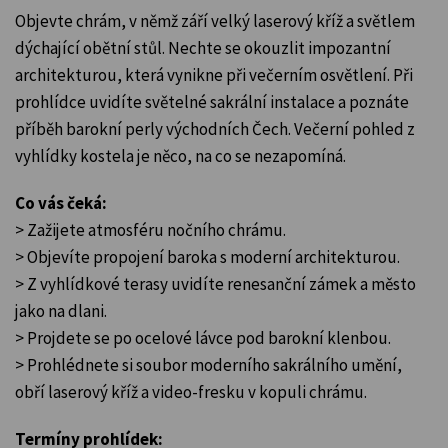
Objevte chrám, v němž září velký laserový kříž a světlem
dýchající obětní stůl. Nechte se okouzlit impozantní
architekturou, která vynikne při večerním osvětlení. Při
prohlídce uvidíte světelné sakrální instalace a poznáte
příběh barokní perly východních Čech. Večerní pohled z
vyhlídky kostela je něco, na co se nezapomíná.
Co vás čeká:
> Zažijete atmosféru nočního chrámu.
> Objevíte propojení baroka s moderní architekturou.
> Z vyhlídkové terasy uvidíte renesanční zámek a město
jako na dlani.
> Projdete se po ocelové lávce pod barokní klenbou.
> Prohlédnete si soubor moderního sakrálního umění,
obří laserový kříž a video-fresku v kopuli chrámu.
Termíny prohlídek: