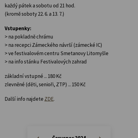
každý pátek a sobotu od 21 hod.
(kromě soboty 22. 6. a 13. 7.)
Vstupenky:
> na pokladně chrámu
> na recepci Zámeckého návrší (zámecké IC)
> ve festivalovém centru Smetanovy Litomyšle
> na info stánku Festivalových zahrad
základní vstupné ... 180 Kč
zlevněné (děti, senioři, ZTP) ... 150 Kč
Další info najdete
ZDE
.
Červenec 2024
«
»