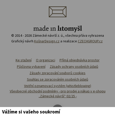
© 2014 - 2026 Zámecké návrší z. ú., všechna přáva vyhrazena
Grafický návrh
KošnarDesign.cz
a realizace
CZECHGROUP.cz
Ke stažení
O organizaci
Přímá objednávka prostor
Půjčovna vybavení
Zásady ochrany osobních údajů
Zásady zpracování souborů cookies
Souhlas se zpracováním osobních údajů
Vnitřní oznamovací systém (whistleblowing)
Všeobecné obchodní podmínky - pro prodej a nákup v e-shopu
„Zámecké návrší“ 02/25 -
Vážíme si vašeho soukromí