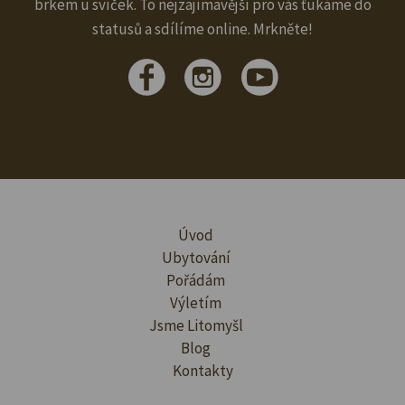
brkem u svíček. To nejzajímavější pro vás ťukáme do
statusů a sdílíme online. Mrkněte!
Úvod
Ubytování
Pořádám
Výletím
Jsme Litomyšl
Blog
Kontakty