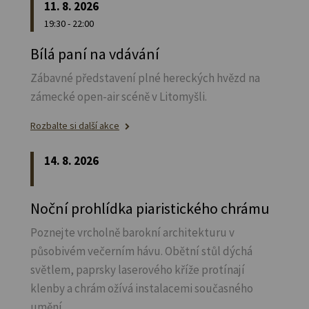
11. 8. 2026
19:30 - 22:00
Bílá paní na vdávání
Zábavné představení plné hereckých hvězd na
zámecké open-air scéně v Litomyšli.
Rozbalte si další akce
14. 8. 2026
Noční prohlídka piaristického chrámu
Poznejte vrcholně barokní architekturu v
působivém večerním hávu. Obětní stůl dýchá
světlem, paprsky laserového kříže protínají
klenby a chrám ožívá instalacemi současného
umění.