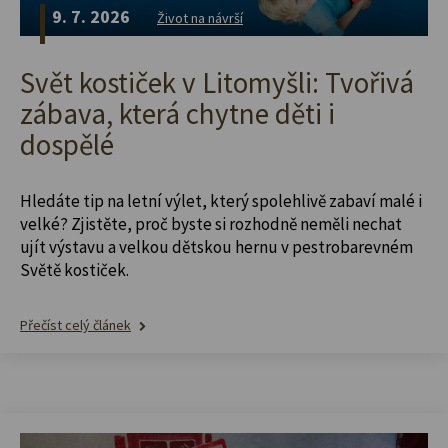
9. 7. 2026
Život na návrší
Svět kostiček v Litomyšli: Tvořivá
zábava, která chytne děti i
dospělé
Hledáte tip na letní výlet, který spolehlivě zabaví malé i
velké? Zjistěte, proč byste si rozhodně neměli nechat
ujít výstavu a velkou dětskou hernu v pestrobarevném
Světě kostiček.
Přečíst celý článek