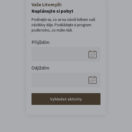
Vaše Litomyšl:
Naplánujte si pobyt
Podívejte se, co se na návrší během vaší
návštěvy děje. Poskládejte si program
podle toho, co máte rádi.
Přijíždím
Odjíždím
Vyhledat aktivity