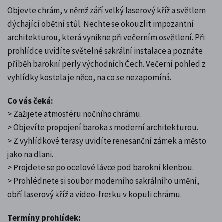
Objevte chrám, v němž září velký laserový kříž a světlem
dýchající obětní stůl. Nechte se okouzlit impozantní
architekturou, která vynikne při večerním osvětlení. Při
prohlídce uvidíte světelné sakrální instalace a poznáte
příběh barokní perly východních Čech. Večerní pohled z
vyhlídky kostela je něco, na co se nezapomíná.
Co vás čeká:
> Zažijete atmosféru nočního chrámu.
> Objevíte propojení baroka s moderní architekturou.
> Z vyhlídkové terasy uvidíte renesanční zámek a město
jako na dlani.
> Projdete se po ocelové lávce pod barokní klenbou.
> Prohlédnete si soubor moderního sakrálního umění,
obří laserový kříž a video-fresku v kopuli chrámu.
Termíny prohlídek: