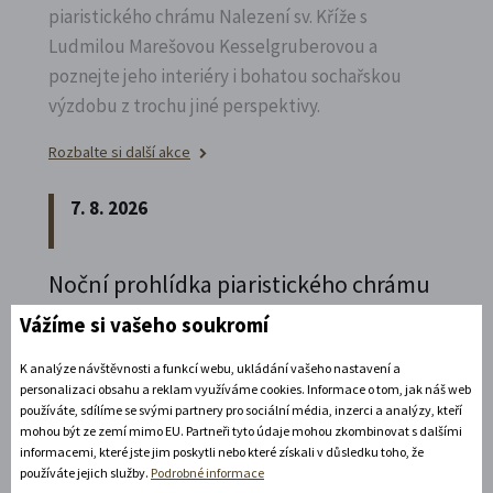
piaristického chrámu Nalezení sv.
Kříže s
Ludmilou Marešovou Kesselgruberovou a
poznejte jeho interiéry i bohatou sochařskou
výzdobu z trochu jiné perspektivy.
Rozbalte si další akce
7. 8. 2026
Noční prohlídka piaristického chrámu
Poznejte vrcholně barokní architekturu v
Vážíme si vašeho soukromí
působivém večerním hávu. Obětní stůl dýchá
K analýze návštěvnosti a funkcí webu, ukládání vašeho nastavení a
světlem, paprsky laserového kříže protínají
personalizaci obsahu a reklam využíváme cookies. Informace o tom, jak náš web
klenby a chrám ožívá instalacemi současného
používáte, sdílíme se svými partnery pro sociální média, inzerci a analýzy, kteří
mohou být ze zemí mimo EU. Partneři tyto údaje mohou zkombinovat s dalšími
umění.
informacemi, které jste jim poskytli nebo které získali v důsledku toho, že
používáte jejich služby.
Podrobné informace
Rozbalte si další akce