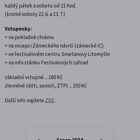
každý pátek a sobotu od 21 hod.
(kromě soboty 22. 6. a 13. 7.)
Vstupenky:
> na pokladně chrámu
> na recepci Zámeckého návrší (zámecké IC)
> ve festivalovém centru Smetanovy Litomyšle
> na info stánku Festivalových zahrad
základní vstupné ... 180 Kč
zlevněné (děti, senioři, ZTP) ... 150 Kč
Další info najdete
ZDE
.
Srpen 2024
«
»