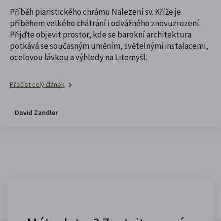
Příběh piaristického chrámu Nalezení sv. Kříže je
příběhem velkého chátrání i odvážného znovuzrození.
Přijďte objevit prostor, kde se barokní architektura
potkává se současným uměním, světelnými instalacemi,
ocelovou lávkou a výhledy na Litomyšl.
Přečíst celý článek
David Zandler