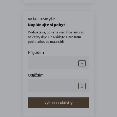
Vaše Litomyšl:
Naplánujte si pobyt
Podívejte se, co se na návrší během vaší
návštěvy děje. Poskládejte si program
podle toho, co máte rádi.
Přijíždím
Odjíždím
Vyhledat aktivity