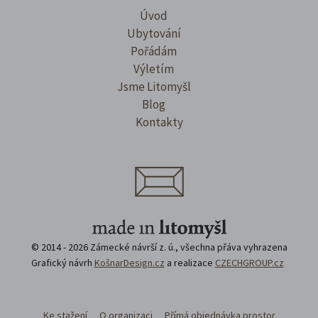
Úvod
Ubytování
Pořádám
Výletím
Jsme Litomyšl
Blog
Kontakty
© 2014 - 2026 Zámecké návrší z. ú., všechna přáva vyhrazena
Grafický návrh
KošnarDesign.cz
a realizace
CZECHGROUP.cz
Ke stažení
O organizaci
Přímá objednávka prostor