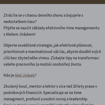
Ztrácíte se v chaosu denního shonu a bojujete s
nedostatkem času?
Přijďte se naučit základy efektivního time managementu
s Alešem Jiráskem!
Objevte osvědčené strategie, jak efektivně plánovat,
prioritizovat a maximalizovat váš čas, abyste dosáhli svých
cílů bez zbytečného stresu. Získejte tipy na transformaci
vašeho pracovního (a možná i osobního) života.
Kdo je
Aleš Jirásek
?
Zkušený kouč, mentor a lektor s více než 20 lety praxe v
podnikových financích. Specializuje se na time
managment, profesní a osobní rozvoj a leadership.