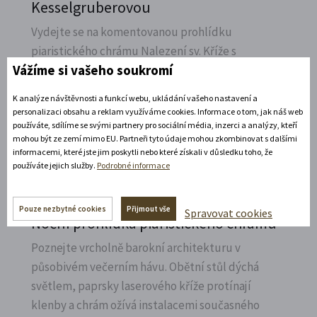
Kesselgruberovou
Vydejte se na komentovanou prohlídku
piaristického chrámu Nalezení sv.
Kříže s
Vážíme si vašeho soukromí
Ludmilou Marešovou Kesselgruberovou a
poznejte jeho interiéry i bohatou sochařskou
K analýze návštěvnosti a funkcí webu, ukládání vašeho nastavení a
výzdobu z trochu jiné perspektivy.
personalizaci obsahu a reklam využíváme cookies. Informace o tom, jak náš web
používáte, sdílíme se svými partnery pro sociální média, inzerci a analýzy, kteří
Rozbalte si další akce
mohou být ze zemí mimo EU. Partneři tyto údaje mohou zkombinovat s dalšími
informacemi, které jste jim poskytli nebo které získali v důsledku toho, že
používáte jejich služby.
Podrobné informace
7. 8. 2026
Pouze nezbytné cookies
Přijmout vše
Spravovat cookies
Noční prohlídka piaristického chrámu
Poznejte vrcholně barokní architekturu v
působivém večerním hávu. Obětní stůl dýchá
světlem, paprsky laserového kříže protínají
klenby a chrám ožívá instalacemi současného