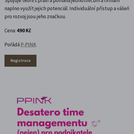
Spojuje teorii s praxí a pomáhá jednotlivcům a firmám
naplno využít jejich potenciál. Individuální přístup a vášeň
pro rozvoj jsou jeho značkou.
Cena:
490 Kč
Pořádá
P-PINK
Registrace