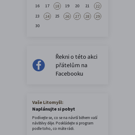
16
17
19
20
21
18
22
23
25
24
26
27
28
29
30
Řekni o této akci
přátelům na
Facebooku
Vaše Litomyšl:
Naplánujte si pobyt
Podívejte se, co se na návrší během vaší
návštěvy děje. Poskládejte si program
podle toho, co máte rádi.