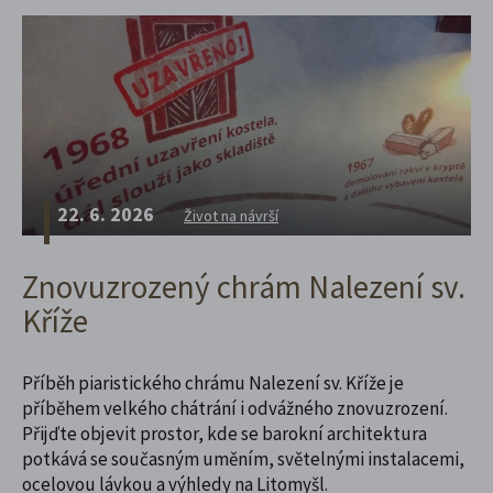
22. 6. 2026
Život na návrší
Znovuzrozený chrám Nalezení sv.
Kříže
Příběh piaristického chrámu Nalezení sv. Kříže je
příběhem velkého chátrání i odvážného znovuzrození.
Přijďte objevit prostor, kde se barokní architektura
potkává se současným uměním, světelnými instalacemi,
ocelovou lávkou a výhledy na Litomyšl.