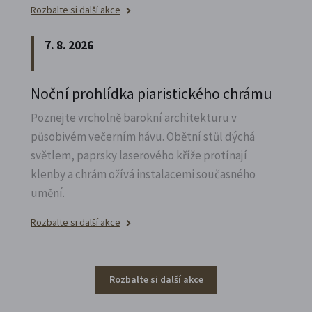
Rozbalte si další akce
7. 8. 2026
Noční prohlídka piaristického chrámu
Poznejte vrcholně barokní architekturu v
působivém večerním hávu. Obětní stůl dýchá
světlem, paprsky laserového kříže protínají
klenby a chrám ožívá instalacemi současného
umění.
Rozbalte si další akce
Rozbalte si další akce