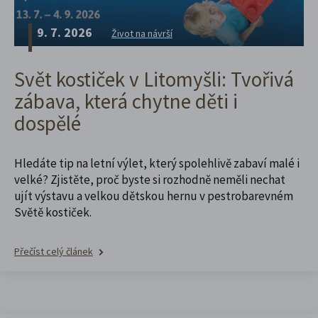
9. 7. 2026
Život na návrší
Svět kostiček v Litomyšli: Tvořivá
zábava, která chytne děti i
dospělé
Hledáte tip na letní výlet, který spolehlivě zabaví malé i
velké? Zjistěte, proč byste si rozhodně neměli nechat
ujít výstavu a velkou dětskou hernu v pestrobarevném
Světě kostiček.
Přečíst celý článek