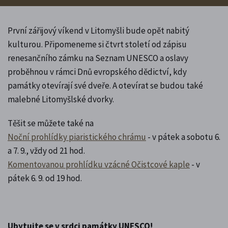
První zářijový víkend v Litomyšli bude opět nabitý
kulturou. Připomeneme si čtvrt století od zápisu
renesančního zámku na Seznam UNESCO a oslavy
proběhnou v rámci Dnů evropského dědictví, kdy
památky otevírají své dveře. A otevírat se budou také
malebné Litomyšlské dvorky.
Těšit se můžete také na
Noční prohlídky piaristického chrámu
- v pátek a sobotu 6.
a 7. 9., vždy od 21 hod.
Komentovanou prohlídku vzácné Očistcové kaple
- v
pátek 6. 9. od 19 hod.
Ubytujte se v srdci památky UNESCO!