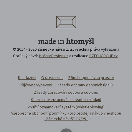
© 2014 - 2026 Zámecké návrší z. ú., všechna přáva vyhrazena
Grafický návrh
KošnarDesign.cz
a realizace
CZECHGROUP.cz
Ke stažení
O organizaci
Přímá objednávka prostor
Půjčovna vybavení
Zásady ochrany osobních údajů
Zásady zpracování souborů cookies
Souhlas se zpracováním osobních údajů
Vnitřní oznamovací systém (whistleblowing)
Všeobecné obchodní podmínky - pro prodej a nákup v e-shopu
„Zámecké návrší“ 02/25 -