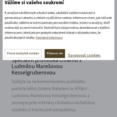
Vážíme si vašeho soukromí
Přijeďte navštívit Státní zámek v Litomyšli a
vzpomenout na naší první českou závodnici,
K analýze návštěvnosti a funkcí webu, ukládání vašeho nastavení a
Elišku Junkovou.
personalizaci obsahu a reklam využíváme cookies. Informace o tom, jak náš web
používáte, sdílíme se svými partnery pro sociální média, inzerci a analýzy, kteří
mohou být ze zemí mimo EU. Partneři tyto údaje mohou zkombinovat s dalšími
Rozbalte si další akce
informacemi, které jste jim poskytli nebo které získali v důsledku toho, že
používáte jejich služby.
Podrobné informace
7. 8. 2026
Pouze nezbytné cookies
Přijmout vše
Spravovat cookies
Speciální prohlídka chrámu s
Ludmilou Marešovou
Kesselgruberovou
Vydejte se na komentovanou prohlídku
piaristického chrámu Nalezení sv.
Kříže s
Ludmilou Marešovou Kesselgruberovou a
poznejte jeho interiéry i bohatou sochařskou
výzdobu z trochu jiné perspektivy.