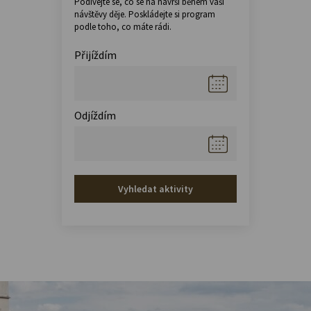
Podívejte se, co se na návrší během vaší
návštěvy děje. Poskládejte si program
podle toho, co máte rádi.
Přijíždím
Odjíždím
Vyhledat aktivity