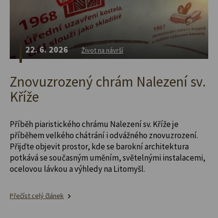
22. 6. 2026
Život na návrší
Znovuzrozený chrám Nalezení sv.
Kříže
Příběh piaristického chrámu Nalezení sv. Kříže je
příběhem velkého chátrání i odvážného znovuzrození.
Přijďte objevit prostor, kde se barokní architektura
potkává se současným uměním, světelnými instalacemi,
ocelovou lávkou a výhledy na Litomyšl.
Přečíst celý článek