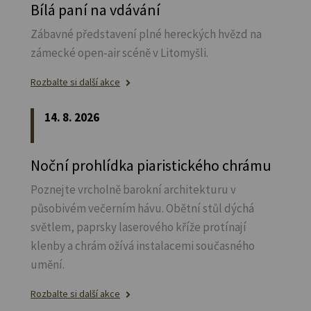
Bílá paní na vdávání
Zábavné představení plné hereckých hvězd na
zámecké open-air scéně v Litomyšli.
Rozbalte si další akce
14. 8. 2026
Noční prohlídka piaristického chrámu
Poznejte vrcholně barokní architekturu v
působivém večerním hávu. Obětní stůl dýchá
světlem, paprsky laserového kříže protínají
klenby a chrám ožívá instalacemi současného
umění.
Rozbalte si další akce