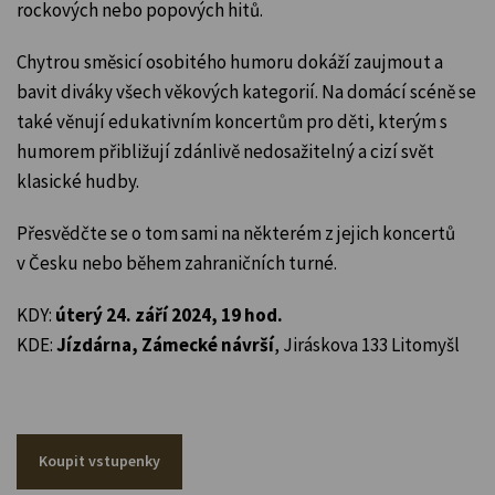
rockových nebo popových hitů.
Chytrou směsicí osobitého humoru dokáží zaujmout a
bavit diváky všech věkových kategorií. Na domácí scéně se
také věnují edukativním koncertům pro děti, kterým s
humorem přibližují zdánlivě nedosažitelný a cizí svět
klasické hudby.
Přesvědčte se o tom sami na některém z jejich koncertů
v Česku nebo během zahraničních turné.
KDY:
úterý 24. září 2024, 19 hod.
KDE:
Jízdárna, Zámecké návrší
, Jiráskova 133 Litomyšl
Koupit vstupenky