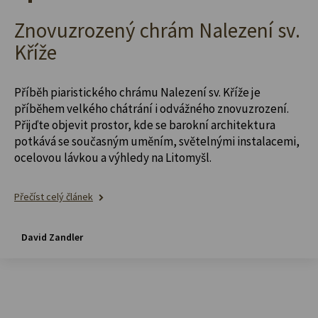
Znovuzrozený chrám Nalezení sv.
Kříže
Příběh piaristického chrámu Nalezení sv. Kříže je
příběhem velkého chátrání i odvážného znovuzrození.
Přijďte objevit prostor, kde se barokní architektura
potkává se současným uměním, světelnými instalacemi,
ocelovou lávkou a výhledy na Litomyšl.
Přečíst celý článek
David Zandler