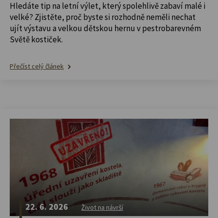
Hledáte tip na letní výlet, který spolehlivě zabaví malé i
velké? Zjistěte, proč byste si rozhodně neměli nechat
ujít výstavu a velkou dětskou hernu v pestrobarevném
Světě kostiček.
Přečíst celý článek
22. 6. 2026
Život na návrší