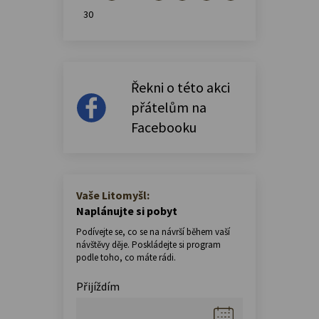
30
Řekni o této akci
přátelům na
Facebooku
Vaše Litomyšl:
Naplánujte si pobyt
Podívejte se, co se na návrší během vaší
návštěvy děje. Poskládejte si program
podle toho, co máte rádi.
Přijíždím