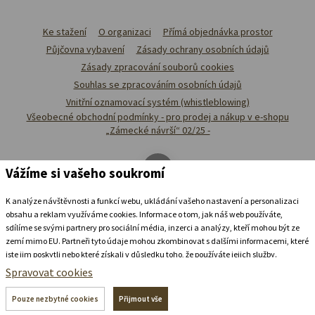
Ke stažení
O organizaci
Přímá objednávka prostor
Půjčovna vybavení
Zásady ochrany osobních údajů
Zásady zpracování souborů cookies
Souhlas se zpracováním osobních údajů
Vnitřní oznamovací systém (whistleblowing)
Všeobecné obchodní podmínky - pro prodej a nákup v e-shopu
„Zámecké návrší“ 02/25 -
Vážíme si vašeho soukromí
K analýze návštěvnosti a funkcí webu, ukládání vašeho nastavení a personalizaci
obsahu a reklam využíváme cookies. Informace o tom, jak náš web používáte,
sdílíme se svými partnery pro sociální média, inzerci a analýzy, kteří mohou být ze
zemí mimo EU. Partneři tyto údaje mohou zkombinovat s dalšími informacemi, které
jste jim poskytli nebo které získali v důsledku toho, že používáte jejich služby.
Podrobné informace
Spravovat cookies
Ubytovat se v
zámeckém
pivovaru
Pouze nezbytné cookies
Přijmout vše
+420 739 337 992
recepce@zamecke-navrsi.cz