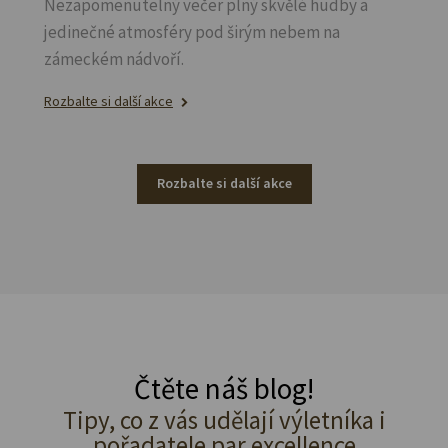
Nezapomenutelný večer plný skvělé hudby a
jedinečné atmosféry pod širým nebem na
zámeckém nádvoří.
Rozbalte si další akce
Rozbalte si další akce
Čtěte náš blog!
Tipy, co z vás udělají výletníka i
pořadatele par excellence