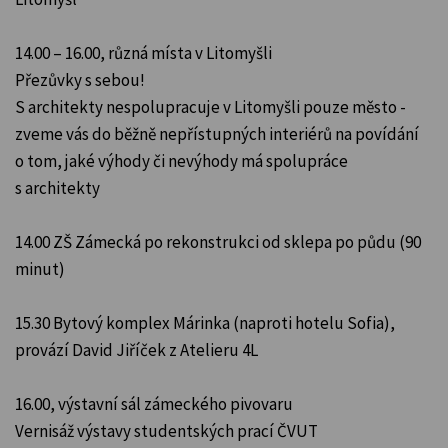
14.00 – 16.00, různá místa v Litomyšli
Přezůvky s sebou!
S architekty nespolupracuje v Litomyšli pouze město -
zveme vás do běžně nepřístupných interiérů na povídání
o tom, jaké výhody či nevýhody má spolupráce
s architekty
14.00 ZŠ Zámecká po rekonstrukci od sklepa po půdu (90
minut)
15.30 Bytový komplex Márinka (naproti hotelu Sofia),
provází David Jiříček z Atelieru 4L
16.00, výstavní sál zámeckého pivovaru
Vernisáž výstavy studentských prací ČVUT