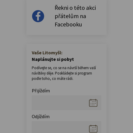
Řekni o této akci
přátelům na
Facebooku
Vaše Litomyšl:
Naplánujte si pobyt
Podívejte se, co se na návrší během vaší
návštěvy děje. Poskládejte si program
podle toho, co máte rádi.
Přijíždím
Odjíždím