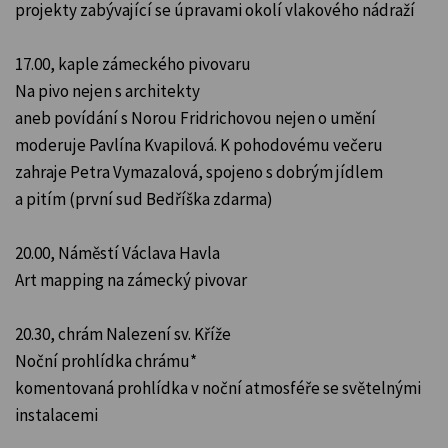
projekty zabývající se úpravami okolí vlakového nádraží
17.00, kaple zámeckého pivovaru
Na pivo nejen s architekty
aneb povídání s Norou Fridrichovou nejen o umění
moderuje Pavlína Kvapilová. K pohodovému večeru
zahraje Petra Vymazalová, spojeno s dobrým jídlem
a pitím (první sud Bedříška zdarma)
20.00, Náměstí Václava Havla
Art mapping na zámecký pivovar
20.30, chrám Nalezení sv. Kříže
Noční prohlídka chrámu*
komentovaná prohlídka v noční atmosféře se světelnými
instalacemi