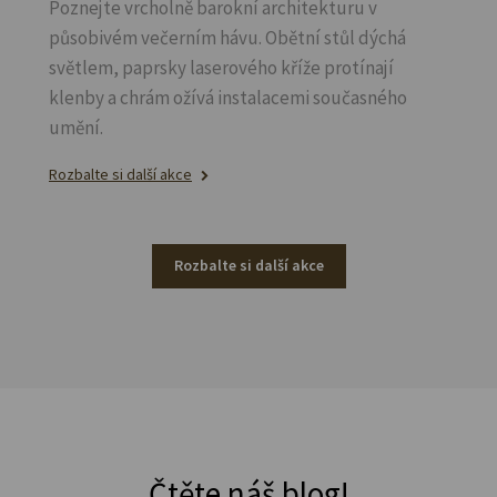
Poznejte vrcholně barokní architekturu v
působivém večerním hávu. Obětní stůl dýchá
světlem, paprsky laserového kříže protínají
klenby a chrám ožívá instalacemi současného
umění.
Rozbalte si další akce
Rozbalte si další akce
Čtěte náš blog!