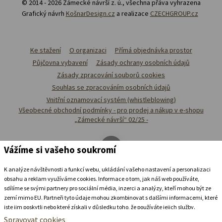
© 2014 - 2026 Zámecké návrší z. ú., všechna přáva vyhrazena
Grafický návrh
KošnarDesign.cz
a realizace
CZECHGROUP.cz
Ke stažení
O organizaci
Přímá objednávka prostor
Půjčovna vybavení
Zásady ochrany osobních údajů
Zásady zpracování souborů cookies
Souhlas se zpracováním osobních údajů
Vnitřní oznamovací systém (whistleblowing)
Všeobecné obchodní podmínky - pro prodej a nákup v e-shopu
„Zámecké návrší“ 02/25 -
Vážíme si vašeho soukromí
K analýze návštěvnosti a funkcí webu, ukládání vašeho nastavení a personalizaci
obsahu a reklam využíváme cookies. Informace o tom, jak náš web používáte,
sdílíme se svými partnery pro sociální média, inzerci a analýzy, kteří mohou být ze
zemí mimo EU. Partneři tyto údaje mohou zkombinovat s dalšími informacemi, které
jste jim poskytli nebo které získali v důsledku toho, že používáte jejich služby.
Podrobné informace
Spravovat cookies