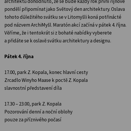
architektů dohodnuto, že se bude každý rok první říjnové
pondělí připomínat jako Světový den architektury. Oslava
tohoto důležitého svátku se v Litomyšli koná potřinácté
pod názvem ArchiMyšl. Maratón akcí začíná v pátek 4. října.
Věříme, že i tentokrát si z bohaté nabídky vyberete
a přidáte se k oslavě svátku architektury a designu.
Pátek 4. října
17.00, park Z. Kopala, konec hlavní cesty
Zrcadlo Winyho Maase k poctě Z. Kopala
slavnostní představení díla
17.30 – 23.00, park Z. Kopala
Pozorování denní a noční oblohy
pouze za příznivého počasí