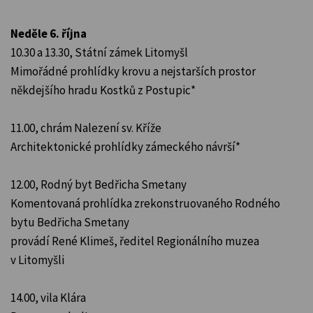
Neděle 6. října
10.30 a 13.30, Státní zámek Litomyšl
Mimořádné prohlídky krovu a nejstarších prostor
někdejšího hradu Kostků z Postupic*
11.00, chrám Nalezení sv. Kříže
Architektonické prohlídky zámeckého návrší*
12.00, Rodný byt Bedřicha Smetany
Komentovaná prohlídka zrekonstruovaného Rodného
bytu Bedřicha Smetany
provádí René Klimeš, ředitel Regionálního muzea
v Litomyšli
14.00, vila Klára