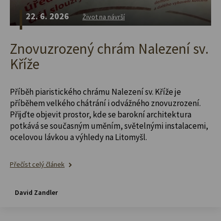
22. 6. 2026
Život na návrší
Znovuzrozený chrám Nalezení sv.
Kříže
Příběh piaristického chrámu Nalezení sv. Kříže je
příběhem velkého chátrání i odvážného znovuzrození.
Přijďte objevit prostor, kde se barokní architektura
potkává se současným uměním, světelnými instalacemi,
ocelovou lávkou a výhledy na Litomyšl.
Přečíst celý článek
David Zandler