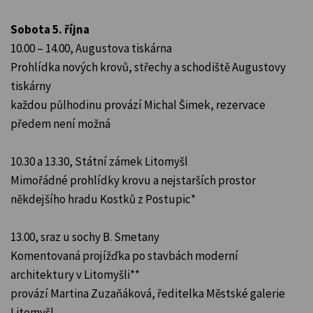
Sobota 5. října
10.00 – 14.00, Augustova tiskárna
Prohlídka nových krovů, střechy a schodiště Augustovy
tiskárny
každou půlhodinu provází Michal Šimek, rezervace
předem není možná
10.30 a 13.30, Státní zámek Litomyšl
Mimořádné prohlídky krovu a nejstarších prostor
někdejšího hradu Kostků z Postupic*
13.00, sraz u sochy B. Smetany
Komentovaná projížďka po stavbách moderní
architektury v Litomyšli**
provází Martina Zuzaňáková, ředitelka Městské galerie
Litomyšl