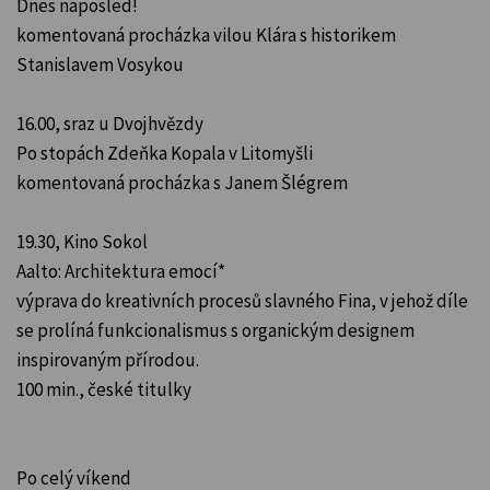
Dnes naposled!
komentovaná procházka vilou Klára s historikem
Stanislavem Vosykou
16.00, sraz u Dvojhvězdy
Po stopách Zdeňka Kopala v Litomyšli
komentovaná procházka s Janem Šlégrem
19.30, Kino Sokol
Aalto: Architektura emocí*
výprava do kreativních procesů slavného Fina, v jehož díle
se prolíná funkcionalismus s organickým designem
inspirovaným přírodou.
100 min., české titulky
Po celý víkend