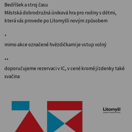
Bedříšek a stroj času
Městská dobrodružná úniková hra pro rodiny s dětmi,
která vás provede po Litomyšli novým způsobem
*
mimo akce označené hvězdičkami je vstup volný
**
doporučujeme rezervaci v IC, v ceně kromě jízdenky také
svačina