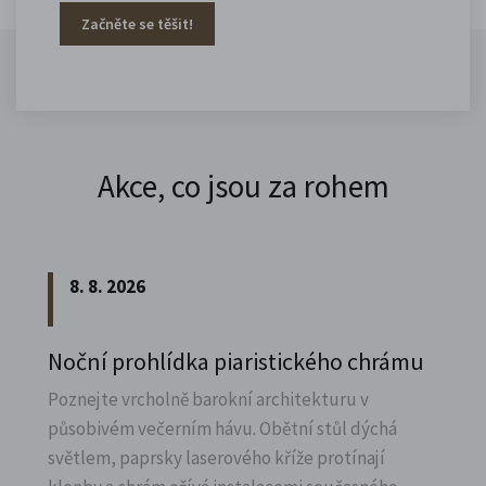
Začněte se těšit!
Akce, co jsou za rohem
8. 8. 2026
Noční prohlídka piaristického chrámu
Poznejte vrcholně barokní architekturu v
působivém večerním hávu. Obětní stůl dýchá
světlem, paprsky laserového kříže protínají