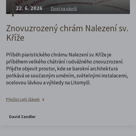
22. 6. 2026
Život na návrší
Znovuzrozený chrám Nalezení sv.
Kříže
Příběh piaristického chrámu Nalezení sv. Kříže je
příběhem velkého chátrání i odvážného znovuzrození.
Přijďte objevit prostor, kde se barokní architektura
potkává se současným uměním, světelnými instalacemi,
ocelovou lávkou a výhledy na Litomyšl.
Přečíst celý článek
David Zandler