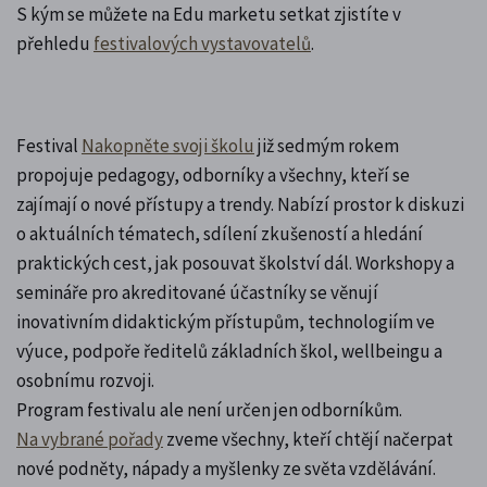
S kým se můžete na Edu marketu setkat zjistíte v
přehledu
festivalových vystavovatelů
.
Festival
Nakopněte svoji školu
již sedmým rokem
propojuje pedagogy, odborníky a všechny, kteří se
zajímají o nové přístupy a trendy. Nabízí prostor k diskuzi
o aktuálních tématech, sdílení zkušeností a hledání
praktických cest, jak posouvat školství dál. Workshopy a
semináře pro akreditované účastníky se věnují
inovativním didaktickým přístupům, technologiím ve
výuce, podpoře ředitelů základních škol, wellbeingu a
osobnímu rozvoji.
Program festivalu ale není určen jen odborníkům.
Na vybrané pořady
zveme všechny, kteří chtějí načerpat
nové podněty, nápady a myšlenky ze světa vzdělávání.