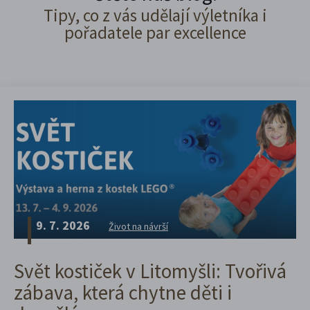
Tipy, co z vás udělají výletníka i
pořadatele par excellence
9. 7. 2026
Život na návrší
Svět kostiček v Litomyšli: Tvořivá
zábava, která chytne děti i