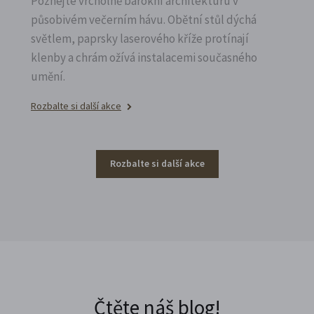
Poznejte vrcholně barokní architekturu v
působivém večerním hávu. Obětní stůl dýchá
světlem, paprsky laserového kříže protínají
klenby a chrám ožívá instalacemi současného
umění.
Rozbalte si další akce
Rozbalte si další akce
Čtěte náš blog!