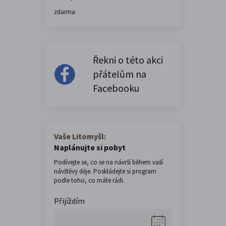
zdarma
Řekni o této akci
přátelům na
Facebooku
Vaše Litomyšl:
Naplánujte si pobyt
Podívejte se, co se na návrší během vaší
návštěvy děje. Poskládejte si program
podle toho, co máte rádi.
Přijíždím