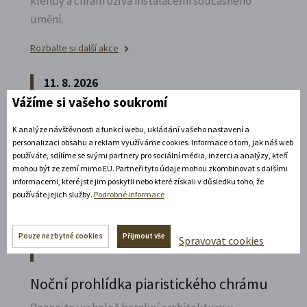
klenby a chrám ožívá instalacemi současného
umění.
Rozbalte si další akce
11. 8. 2026
Vážíme si vašeho soukromí
19:30 - 22:00
Bílá paní na vdávání
K analýze návštěvnosti a funkcí webu, ukládání vašeho nastavení a
personalizaci obsahu a reklam využíváme cookies. Informace o tom, jak náš web
Zábavné představení plné hereckých hvězd na
používáte, sdílíme se svými partnery pro sociální média, inzerci a analýzy, kteří
mohou být ze zemí mimo EU. Partneři tyto údaje mohou zkombinovat s dalšími
zámecké open-air scéně v Litomyšli.
informacemi, které jste jim poskytli nebo které získali v důsledku toho, že
používáte jejich služby.
Podrobné informace
Rozbalte si další akce
14. 8. 2026
Pouze nezbytné cookies
Přijmout vše
Spravovat cookies
Noční prohlídka piaristického chrámu