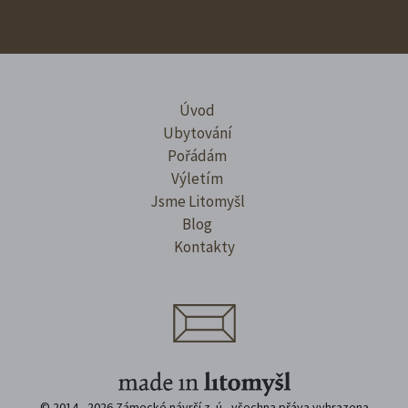
Úvod
Ubytování
Pořádám
Výletím
Jsme Litomyšl
Blog
Kontakty
© 2014 - 2026 Zámecké návrší z. ú., všechna přáva vyhrazena