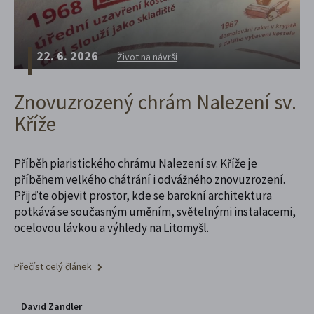
22. 6. 2026
Život na návrší
Znovuzrozený chrám Nalezení sv.
Kříže
Příběh piaristického chrámu Nalezení sv. Kříže je
příběhem velkého chátrání i odvážného znovuzrození.
Přijďte objevit prostor, kde se barokní architektura
potkává se současným uměním, světelnými instalacemi,
ocelovou lávkou a výhledy na Litomyšl.
Přečíst celý článek
David Zandler