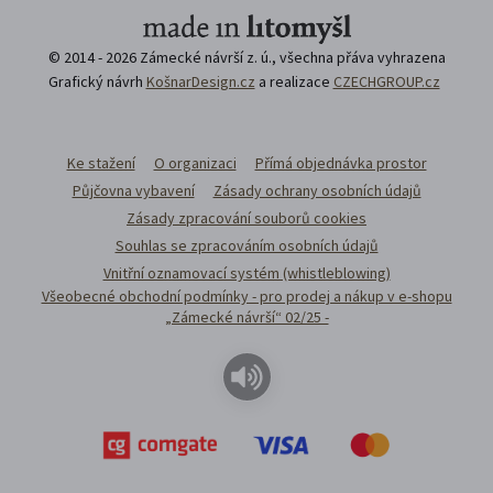
© 2014 - 2026 Zámecké návrší z. ú., všechna přáva vyhrazena
Grafický návrh
KošnarDesign.cz
a realizace
CZECHGROUP.cz
Ke stažení
O organizaci
Přímá objednávka prostor
Půjčovna vybavení
Zásady ochrany osobních údajů
Zásady zpracování souborů cookies
Souhlas se zpracováním osobních údajů
Vnitřní oznamovací systém (whistleblowing)
Všeobecné obchodní podmínky - pro prodej a nákup v e-shopu
„Zámecké návrší“ 02/25 -