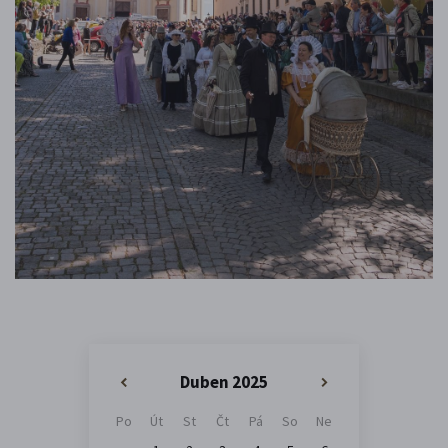
Duben 2025
«
»
Po
Út
St
Čt
Pá
So
Ne