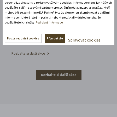
15. 8. 2026
personalizaci obsahu a reklam využíváme cookies. Informace o tom, jak náš web
používáte, sdílíme se svými partnery pro sociální média, inzerci a analýzy, kteří
mohou být ze zemí mimo EU. Partneři tyto údaje mohou zkombinovat s dalšími
CHINASKI OPEN AIR 2026
informacemi, které jste jim poskytli nebo které získali v důsledku toho, že
používáte jejich služby.
Podrobné informace
Nezapomenutelný večer plný skvělé hudby a
jedinečné atmosféry pod širým nebem na
Pouze nezbytné cookies
Přijmout vše
Spravovat cookies
zámeckém nádvoří.
Rozbalte si další akce
Rozbalte si další akce