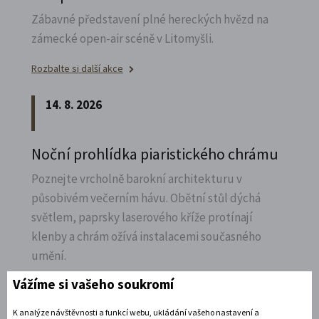
Zábavné představení plné hereckých hvězd na
zámecké open-air scéně v Litomyšli.
Rozbalte si další akce
14. 8. 2026
Noční prohlídka piaristického chrámu
Poznejte vrcholně barokní architekturu v
působivém večerním hávu. Obětní stůl dýchá
světlem, paprsky laserového kříže protínají
klenby a chrám ožívá instalacemi současného
umění.
Vážíme si vašeho soukromí
Rozbalte si další akce
K analýze návštěvnosti a funkcí webu, ukládání vašeho nastavení a