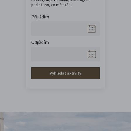
podle toho, co máte rádi.
Přijíždím
Odjíždím
Vyhledat aktivity