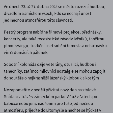
Ve dnech 23. až 27. dubna 2025 se město rozezní hudbou,
divadlem a smíchem všech, kdo se nechají unést
jedinečnou atmosférou této slavnosti.
Pestrý program nabídne filmové projekce, přednášky,
koncerty, ale také recesistické závody lyžníků, tančírnu
plnou swingu, tradiční i netradiční řemesla a ochutnávku
vín či domácích pálenek.
Sobotní kolonáda ožije veterány, otužilci, hudbou i
tanečníky, zatímco milovníci nostalgie se mohou zapojit
do soutěže o nejkrásnější lázeňský klobouk a kostým.
Nezapomeňte v neděli přivítat nový den na stylové
Snídani v trávě v zámeckém parku. Ať už v šatech po
babičce nebo jen s nadšením pro tuto jedinečnou
atmosféru, přijeďte do Litomyšle a nechte se hýčkat v