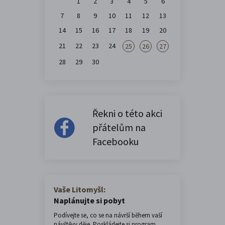
1
2
3
4
5
6
7
8
9
10
11
12
13
14
15
16
17
18
19
20
21
22
23
24
25
26
27
28
29
30
Řekni o této akci
přátelům na
Facebooku
Vaše Litomyšl:
Naplánujte si pobyt
Podívejte se, co se na návrší během vaší
návštěvy děje. Poskládejte si program