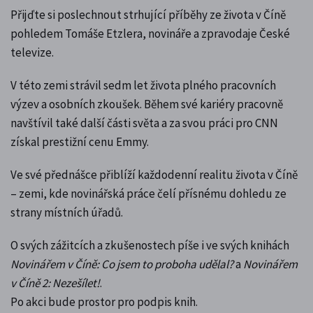
Přijďte si poslechnout strhující příběhy ze života v Číně
pohledem Tomáše Etzlera, novináře a zpravodaje České
televize.
V této zemi strávil sedm let života plného pracovních
výzev a osobních zkoušek. Během své kariéry pracovně
navštívil také další části světa a za svou práci pro CNN
získal prestižní cenu Emmy.
Ve své přednášce přiblíží každodenní realitu života v Číně
– zemi, kde novinářská práce čelí přísnému dohledu ze
strany místních úřadů.
O svých zážitcích a zkušenostech píše i ve svých knihách
Novinářem v Číně: Co jsem to proboha udělal?
a
Novinářem
v Číně 2: Nezešílet!
.
Po akci bude prostor pro podpis knih.