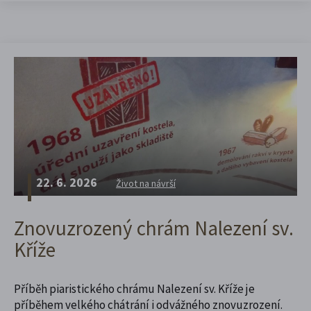
22. 6. 2026
Život na návrší
Znovuzrozený chrám Nalezení sv.
Kříže
Příběh piaristického chrámu Nalezení sv. Kříže je
příběhem velkého chátrání i odvážného znovuzrození.