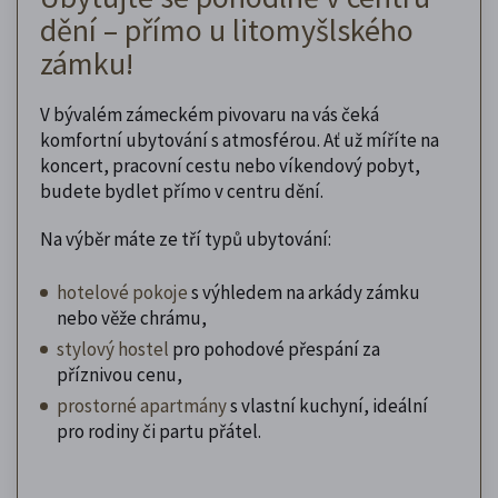
dění – přímo u litomyšlského
zámku!
V bývalém zámeckém pivovaru na vás čeká
komfortní ubytování s atmosférou. Ať už míříte na
koncert, pracovní cestu nebo víkendový pobyt,
budete bydlet přímo v centru dění.
Na výběr máte ze tří typů ubytování:
hotelové pokoje
s výhledem na arkády zámku
nebo věže chrámu,
stylový hostel
pro pohodové přespání za
příznivou cenu,
prostorné apartmány
s vlastní kuchyní, ideální
pro rodiny či partu přátel.