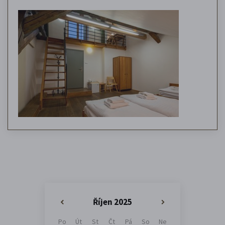
Říjen 2025
«
»
Po
Út
St
Čt
Pá
So
Ne