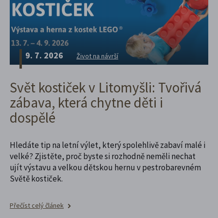
9. 7. 2026
Život na návrší
Svět kostiček v Litomyšli: Tvořivá
zábava, která chytne děti i
dospělé
Hledáte tip na letní výlet, který spolehlivě zabaví malé i
velké? Zjistěte, proč byste si rozhodně neměli nechat
ujít výstavu a velkou dětskou hernu v pestrobarevném
Světě kostiček.
Přečíst celý článek