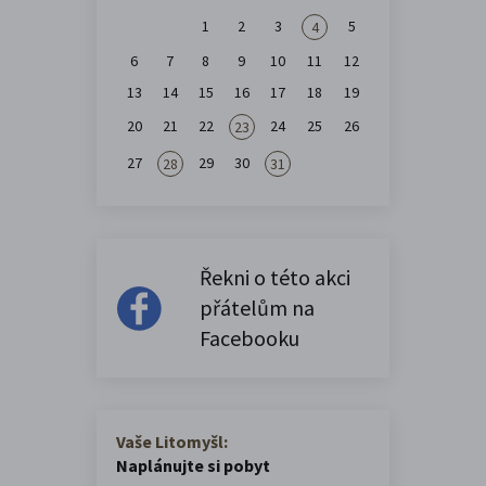
1
2
3
5
4
6
7
8
9
10
11
12
13
14
15
16
17
18
19
20
21
22
24
25
26
23
27
29
30
28
31
Řekni o této akci
přátelům na
Facebooku
Vaše Litomyšl:
Naplánujte si pobyt