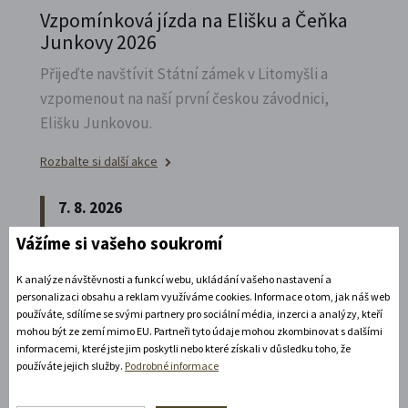
Vzpomínková jízda na Elišku a Čeňka
Junkovy 2026
Přijeďte navštívit Státní zámek v Litomyšli a
vzpomenout na naší první českou závodnici,
Elišku Junkovou.
Rozbalte si další akce
7. 8. 2026
Vážíme si vašeho soukromí
Speciální prohlídka chrámu s
K analýze návštěvnosti a funkcí webu, ukládání vašeho nastavení a
Ludmilou Marešovou
personalizaci obsahu a reklam využíváme cookies. Informace o tom, jak náš web
Kesselgruberovou
používáte, sdílíme se svými partnery pro sociální média, inzerci a analýzy, kteří
mohou být ze zemí mimo EU. Partneři tyto údaje mohou zkombinovat s dalšími
Vydejte se na komentovanou prohlídku
informacemi, které jste jim poskytli nebo které získali v důsledku toho, že
používáte jejich služby.
Podrobné informace
piaristického chrámu Nalezení sv.
Kříže s
Ludmilou Marešovou Kesselgruberovou a