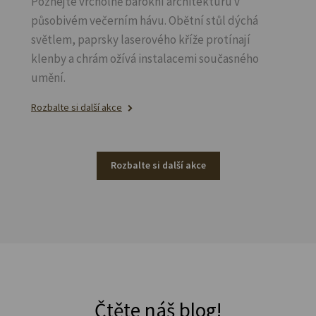
Poznejte vrcholně barokní architekturu v
působivém večerním hávu. Obětní stůl dýchá
světlem, paprsky laserového kříže protínají
klenby a chrám ožívá instalacemi současného
umění.
Rozbalte si další akce
Rozbalte si další akce
Čtěte náš blog!