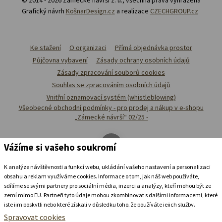
Grafický návrh
KošnarDesign.cz
a realizace
CZECHGROUP.cz
Ke stažení
O organizaci
Přímá objednávka prostor
Půjčovna vybavení
Zásady ochrany osobních údajů
Zásady zpracování souborů cookies
Souhlas se zpracováním osobních údajů
Vnitřní oznamovací systém (whistleblowing)
Všeobecné obchodní podmínky - pro prodej a nákup v e-shopu
„Zámecké návrší“ 02/25 -
Vážíme si vašeho soukromí
K analýze návštěvnosti a funkcí webu, ukládání vašeho nastavení a personalizaci
obsahu a reklam využíváme cookies. Informace o tom, jak náš web používáte,
sdílíme se svými partnery pro sociální média, inzerci a analýzy, kteří mohou být ze
zemí mimo EU. Partneři tyto údaje mohou zkombinovat s dalšími informacemi, které
jste jim poskytli nebo které získali v důsledku toho, že používáte jejich služby.
Podrobné informace
Spravovat cookies