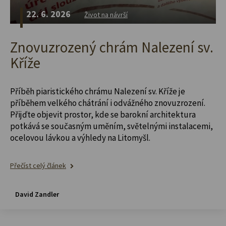
22. 6. 2026
Život na návrší
Znovuzrozený chrám Nalezení sv.
Kříže
Příběh piaristického chrámu Nalezení sv. Kříže je
příběhem velkého chátrání i odvážného znovuzrození.
Přijďte objevit prostor, kde se barokní architektura
potkává se současným uměním, světelnými instalacemi,
ocelovou lávkou a výhledy na Litomyšl.
Přečíst celý článek
David Zandler