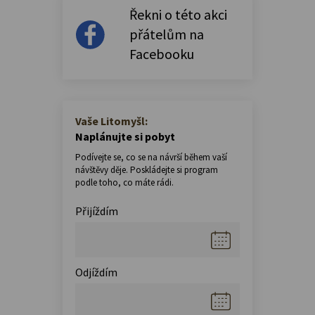
Řekni o této akci
přátelům na
Facebooku
Vaše Litomyšl:
Naplánujte si pobyt
Podívejte se, co se na návrší během vaší
návštěvy děje. Poskládejte si program
podle toho, co máte rádi.
Přijíždím
Odjíždím