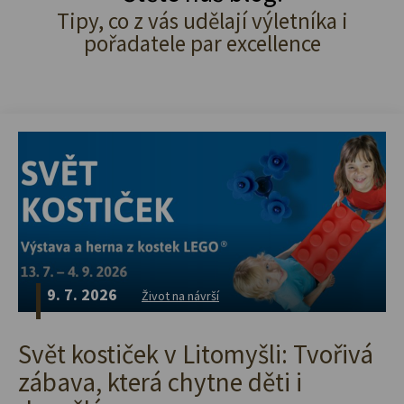
Tipy, co z vás udělají výletníka i
pořadatele par excellence
9. 7. 2026
Život na návrší
Svět kostiček v Litomyšli: Tvořivá
zábava, která chytne děti i