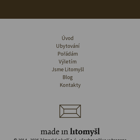
Úvod
Ubytování
Pořádám
Výletím
Jsme Litomyšl
Blog
Kontakty
© 2014 - 2026 Zámecké návrší z. ú., všechna přáva vyhrazena