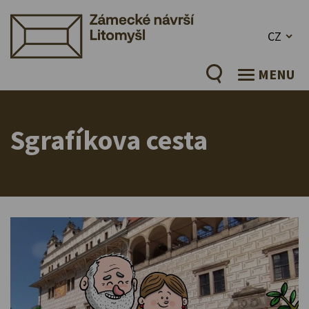
CZ
MENU
Sgrafíkova cesta