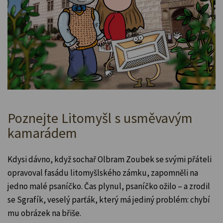
Poznejte Litomyšl s usměvavým
kamarádem
Kdysi dávno, když sochař Olbram Zoubek se svými přáteli
opravoval fasádu litomyšlského zámku, zapomněli na
jedno malé psaníčko. Čas plynul, psaníčko ožilo – a zrodil
se Sgrafík, veselý parťák, který má jediný problém: chybí
mu obrázek na břiše.