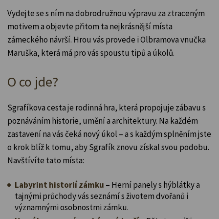
Vydejte se s ním na dobrodružnou výpravu za ztraceným
motivem a objevte přitom ta nejkrásnější místa
zámeckého návrší. Hrou vás provede i Olbramova vnučka
Maruška, která má pro vás spoustu tipů a úkolů.
O co jde?
Sgrafíkova cesta je rodinná hra, která propojuje zábavu s
poznáváním historie, umění a architektury. Na každém
zastavení na vás čeká nový úkol – a s každým splněním jste
o krok blíž k tomu, aby Sgrafík znovu získal svou podobu.
Navštívíte tato místa:
Labyrint historií zámku
– Herní panely s hýblátky a
tajnými průchody vás seznámí s životem dvořanů i
významnými osobnostmi zámku.