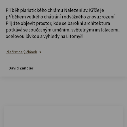
Příběh piaristického chrámu Nalezení sv. Kříže je
příběhem velkého chátrání i odvážného znovuzrození.
Přijďte objevit prostor, kde se barokní architektura
potkává se současným uměním, světelnými instalacemi,
ocelovou lávkou a výhledy na Litomyšl.
Přečíst celý článek
David Zandler