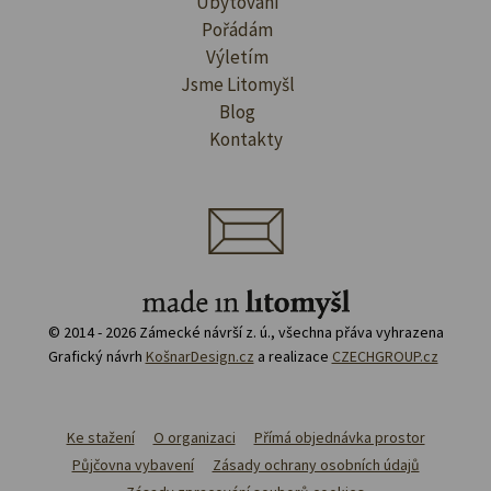
Ubytování
Pořádám
Výletím
Jsme Litomyšl
Blog
Kontakty
© 2014 - 2026 Zámecké návrší z. ú., všechna přáva vyhrazena
Grafický návrh
KošnarDesign.cz
a realizace
CZECHGROUP.cz
Ke stažení
O organizaci
Přímá objednávka prostor
Půjčovna vybavení
Zásady ochrany osobních údajů