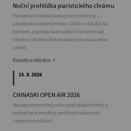
Noční prohlídka piaristického chrámu
Poznejte vrcholně barokní architekturu v
působivém večerním hávu. Obětní stůl dýchá
světlem, paprsky laserového kříže protínají
klenby a chrám ožívá instalacemi současného
umění.
Rozbalte si další akce
15. 8. 2026
CHINASKI OPEN AIR 2026
Nezapomenutelný večer plný skvělé hudby a
jedinečné atmosféry pod širým nebem na
zámeckém nádvoří.