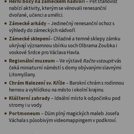
Herní boxy na zámeckém nádvoří
– Pět stanovišť
nabízí aktivity, kterým se věnovali renesanční
dvořané, učenci a umělci.
Zámecké arkády
– Jedinečný renesanční ochoz s
výhledy do zámeckých nádvoří.
Zámecké sklepení
– Chladné a temné sklepy zámku
ukrývají významnou sbírku soch Olbrama Zoubka i
voskové Srdce pro Václava Havla.
Regionální muzeum
– Ve výstavě
Račte vstoupit
vás
čeká miniaturní náměstí s domy obývanými slavnými
Litomyšlany.
Chrám Nalezení sv. Kříže
– Barokní chrám s rodinnou
hernou a vyhlídkou na město i okolní krajinu.
Klášterní zahrady
– Ideální místo k odpočinku pod
stromy i u vody.
Portmoneum
– Dům plný magických maleb Josefa
Váchala s působivým videomappingem v podkroví.