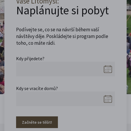
Vaše Litomyšl:
Naplánujte si pobyt
Podívejte se, co se na návrší během vaší
návštěvy děje. Poskládejte si program podle
toho, co máte rádi.
Kdy přijedete?
Kdy se vracíte domů?
Začněte se těšit!