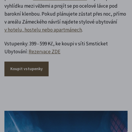
vyhlídku mezi věžemi a projít se po ocelové lávce pod
barokní klenbou. Pokud plánujete zůstat přes noc, přímo
v areálu Zámeckého návrší najdete stylové ubytování
v hotelu, hostelu nebo apartmánech
.
Vstupenky: 399 - 599 Kč, ke koupi v síti Smsticket
Ubytování:
Rezervace ZDE
Koupit vstupenky