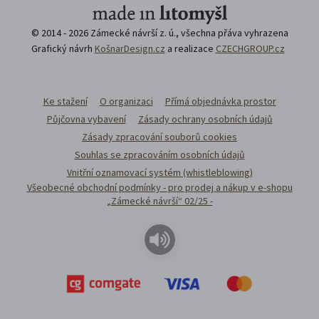
© 2014 - 2026 Zámecké návrší z. ú., všechna přáva vyhrazena
Grafický návrh
KošnarDesign.cz
a realizace
CZECHGROUP.cz
Ke stažení
O organizaci
Přímá objednávka prostor
Půjčovna vybavení
Zásady ochrany osobních údajů
Zásady zpracování souborů cookies
Souhlas se zpracováním osobních údajů
Vnitřní oznamovací systém (whistleblowing)
Všeobecné obchodní podmínky - pro prodej a nákup v e-shopu
„Zámecké návrší“ 02/25 -