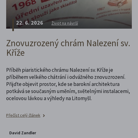
22. 6. 2026
Život na návrší
Znovuzrozený chrám Nalezení sv.
Kříže
Příběh piaristického chrámu Nalezení sv. Kříže je
příběhem velkého chátrání i odvážného znovuzrození.
Přijďte objevit prostor, kde se barokní architektura
potkává se současným uměním, světelnými instalacemi,
ocelovou lávkou a výhledy na Litomyšl.
Přečíst celý článek
David Zandler