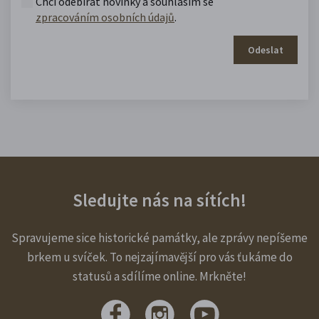
Chci odebírat novinky a souhlasím se
zpracováním osobních údajů
.
Odeslat
Sledujte nás na sítích!
Spravujeme sice historické památky, ale zprávy nepíšeme
brkem u svíček. To nejzajímavější pro vás ťukáme do
statusů a sdílíme online. Mrkněte!