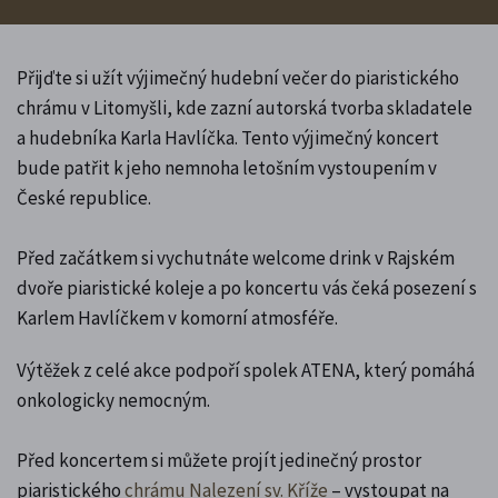
Přijďte si užít výjimečný hudební večer do piaristického
chrámu v Litomyšli, kde zazní autorská tvorba skladatele
a hudebníka Karla Havlíčka. Tento výjimečný koncert
bude patřit k jeho nemnoha letošním vystoupením v
České republice.
Před začátkem si vychutnáte welcome drink v Rajském
dvoře piaristické koleje a po koncertu vás čeká posezení s
Karlem Havlíčkem v komorní atmosféře.
Výtěžek z celé akce podpoří spolek ATENA, který pomáhá
onkologicky nemocným.
Před koncertem si můžete projít jedinečný prostor
piaristického
chrámu Nalezení sv. Kříže
– vystoupat na