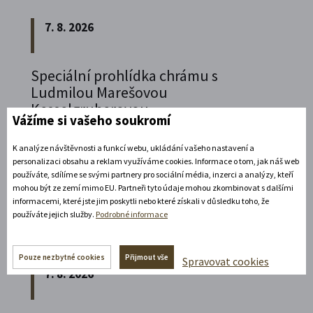
7. 8. 2026
Speciální prohlídka chrámu s
Ludmilou Marešovou
Kesselgruberovou
Vážíme si vašeho soukromí
Vydejte se na komentovanou prohlídku
K analýze návštěvnosti a funkcí webu, ukládání vašeho nastavení a
piaristického chrámu Nalezení sv.
Kříže s
personalizaci obsahu a reklam využíváme cookies. Informace o tom, jak náš web
Ludmilou Marešovou Kesselgruberovou a
používáte, sdílíme se svými partnery pro sociální média, inzerci a analýzy, kteří
mohou být ze zemí mimo EU. Partneři tyto údaje mohou zkombinovat s dalšími
poznejte jeho interiéry i bohatou sochařskou
informacemi, které jste jim poskytli nebo které získali v důsledku toho, že
výzdobu z trochu jiné perspektivy.
používáte jejich služby.
Podrobné informace
Rozbalte si další akce
Pouze nezbytné cookies
Přijmout vše
Spravovat cookies
7. 8. 2026