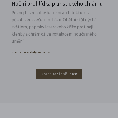
Noční prohlídka piaristického chrámu
Poznejte vrcholně barokní architekturu v
působivém večerním hávu. Obětní stůl dýchá
světlem, paprsky laserového kříže protínají
klenby a chrám ožívá instalacemi současného
umění.
Rozbalte si další akce
Rozbalte si další akce