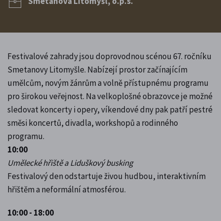
Smetanova Litomyšl, o.p.s.
Festivalové zahrady jsou doprovodnou scénou 67. ročníku
Smetanovy Litomyšle. Nabízejí prostor začínajícím
umělcům, novým žánrům a volně přístupnému programu
pro širokou veřejnost. Na velkoplošné obrazovce je možné
sledovat koncerty i opery, víkendové dny pak patří pestré
směsi koncertů, divadla, workshopů a rodinného
programu.
10:00
Umělecké hřiště a Liduškový busking
Festivalový den odstartuje živou hudbou, interaktivním
hřištěm a neformální atmosférou.
10:00 - 18:00