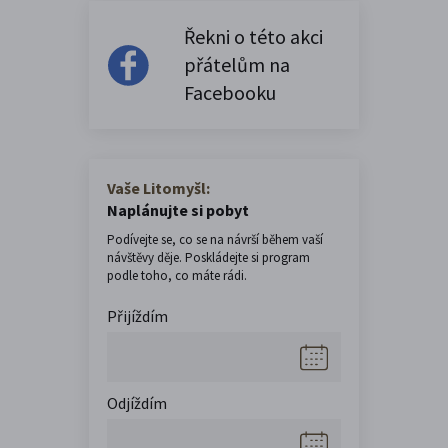
Řekni o této akci
přátelům na
Facebooku
Vaše Litomyšl:
Naplánujte si pobyt
Podívejte se, co se na návrší během vaší
návštěvy děje. Poskládejte si program
podle toho, co máte rádi.
Přijíždím
Odjíždím