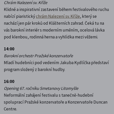
Chrám Nalezení sv. Kříže
Klidné a inspirativní zastavení během festivalového ruchu
nabízí piaristický
chrám Nalezení sv. Kříže
, který se
nachází jen pár kroků od Klášterních zahrad. Čeká tu na
vás barokní interiér s moderním uměním, ocelová lávka
pod klenbou, rodinná herna a vyhlídka mezi věžemi.
14:00
Barokní orchestr Pražské konzervatoře
Mladí hudebníci pod vedením Jakuba Kydlíčka představí
program složený z barokní hudby.
16:00
Opening 67. ročníku Smetanovy Litomyšle
Neformální zahájení festivalu s tanečně-hudební
spoluprací Pražské konzervatoře a Konzervatoře Duncan
Centre.