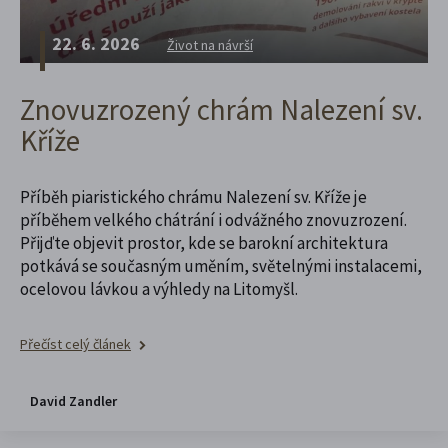
22. 6. 2026
Život na návrší
Znovuzrozený chrám Nalezení sv.
Kříže
Příběh piaristického chrámu Nalezení sv. Kříže je
příběhem velkého chátrání i odvážného znovuzrození.
Přijďte objevit prostor, kde se barokní architektura
potkává se současným uměním, světelnými instalacemi,
ocelovou lávkou a výhledy na Litomyšl.
Přečíst celý článek
David Zandler