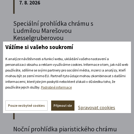
7. 8. 2026
Speciální prohlídka chrámu s
Ludmilou Marešovou
Kesselgruberovou
Vážíme si vašeho soukromí
Vydejte se na komentovanou prohlídku
piaristického chrámu Nalezení sv.
Kříže s
K analýze návštěvnosti a funkcí webu, ukládání vašeho nastavení a
Ludmilou Marešovou Kesselgruberovou a
personalizaci obsahu a reklam využíváme cookies. Informace o tom, jak náš web
používáte, sdílíme se svými partnery pro sociální média, inzerci a analýzy, kteří
poznejte jeho interiéry i bohatou sochařskou
mohou být ze zemí mimo EU. Partneři tyto údaje mohou zkombinovat s dalšími
výzdobu z trochu jiné perspektivy.
informacemi, které jste jim poskytli nebo které získali v důsledku toho, že
používáte jejich služby.
Podrobné informace
Rozbalte si další akce
Pouze nezbytné cookies
Přijmout vše
Spravovat cookies
7. 8. 2026
Noční prohlídka piaristického chrámu