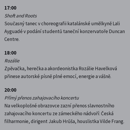
17:00
Shoft and Roots
Současný tanec v choreografii katalánské umělkyně Lali
Ayguadé v podání studentů taneční konzervatoře Duncan
Centre.
18:00
Rozálie
Zpěvačka, herečka a akordeonistka Rozálie Havelková
přinese autorské písně plné emocí, energie a vášně.
20:00
Přímý přenos zahajovacího koncertu
Na velkoplošné obrazovce zazní přenos slavnostního
zahajovacího koncertu ze zámeckého nádvoří: Česká
filharmonie, dirigent Jakub Hrůša, houslistka Vilde Frang.