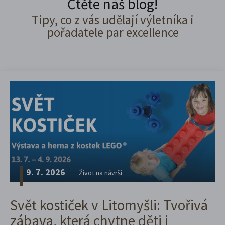
Čtěte náš blog!
Tipy, co z vás udělají výletníka i
pořadatele par excellence
9. 7. 2026
Život na návrší
Svět kostiček v Litomyšli: Tvořivá
zábava, která chytne děti i