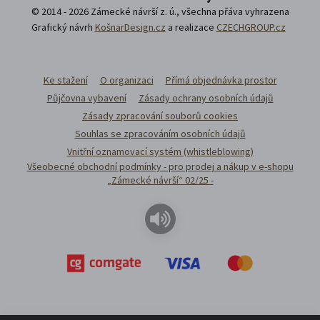
© 2014 - 2026 Zámecké návrší z. ú., všechna přáva vyhrazena
Grafický návrh
KošnarDesign.cz
a realizace
CZECHGROUP.cz
Ke stažení
O organizaci
Přímá objednávka prostor
Půjčovna vybavení
Zásady ochrany osobních údajů
Zásady zpracování souborů cookies
Souhlas se zpracováním osobních údajů
Vnitřní oznamovací systém (whistleblowing)
Všeobecné obchodní podmínky - pro prodej a nákup v e-shopu
„Zámecké návrší“ 02/25 -