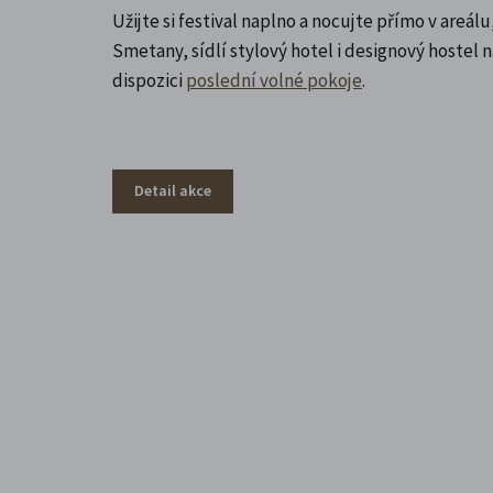
Užijte si festival naplno a nocujte přímo v areá
Smetany, sídlí stylový hotel i designový hostel
dispozici
poslední volné pokoje
.
Detail akce