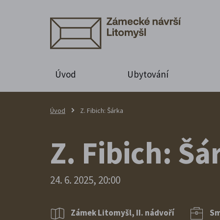
Úvod
Ubytování
Úvod
Z. Fibich: Šárka
Z. Fibich: Šá
24. 6. 2025, 20:00
Zámek Litomyšl, II. nádvoří
Sm