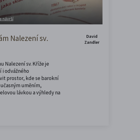
a návrší
m Nalezení sv.
David
Zandler
u Nalezení sv. Kříže je
í i odvážného
vit prostor, kde se barokní
současným uměním,
celovou lávkou a výhledy na