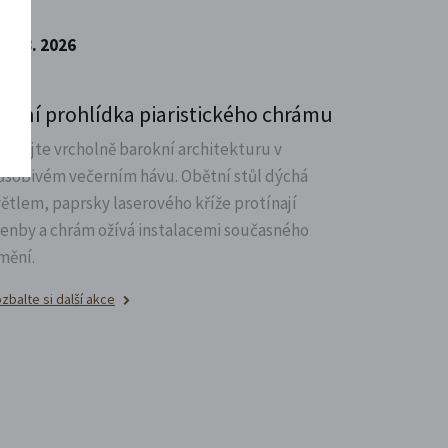
7. 8. 2026
oční prohlídka piaristického chrámu
oznejte vrcholně barokní architekturu v
ůsobivém večerním hávu. Obětní stůl dýchá
větlem, paprsky laserového kříže protínají
lenby a chrám ožívá instalacemi současného
mění.
zbalte si další akce