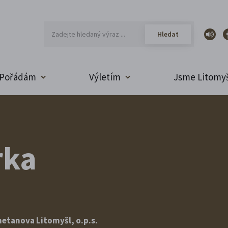
Pořádám
Výletím
Jsme Litomyš
rka
etanova Litomyšl, o.p.s.