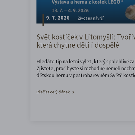
9. 7. 2026
Život na návrší
Svět kostiček v Litomyšli: Tvoři
která chytne děti i dospělé
Hledáte tip na letní výlet, který spolehlivě z
Zjistěte, proč byste si rozhodně neměli nechat
dětskou hernu v pestrobarevném Světě kosti
Přečíst celý článek