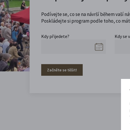
Podívejte se, co se na návrší během vaší ná
Poskládejte si program podle toho, co máte
Kdy přijedete?
Kdy se 
Začněte se těšit!