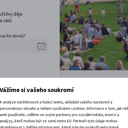
vštěvy děje.
 rádi.
vracíte domů?
Vážíme si vašeho soukromí
K analýze návštěvnosti a funkcí webu, ukládání vašeho nastavení a
personalizaci obsahu a reklam využíváme cookies. Informace o tom, jak ná
Akce, co jsou za rohem
web používáte, sdílíme se svými partnery pro sociální média, inzerci a
analýzy, kteří mohou být ze zemí mimo EU. Partneři tyto údaje mohou
zkombinovat s dalšími informacemi, které jste jim poskytli nebo které