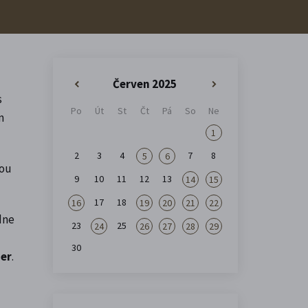
Červen 2025
«
»
s
Po
Út
St
Čt
Pá
So
Ne
m
1
2
3
4
7
8
5
6
kou
9
10
11
12
13
14
15
17
18
16
19
20
21
22
dne
23
25
24
26
27
28
29
30
ier
.