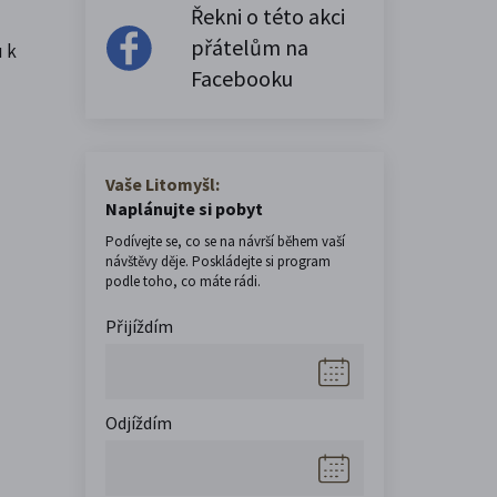
Řekni o této akci
přátelům na
u k
Facebooku
Vaše Litomyšl:
Naplánujte si pobyt
Podívejte se, co se na návrší během vaší
návštěvy děje. Poskládejte si program
podle toho, co máte rádi.
Přijíždím
Odjíždím