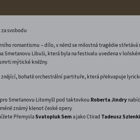
ji za svobodu
rního romantismu – dílo, v němž se milostná tragédie střetává 
 na Smetanovu Libuši, která byla na festivalu uvedena v loňské
o smrti mýtické kněžny.
znějící, bohatě orchestrální partituře, která překvapuje lyric
é pro Smetanovu Litomyšl pod taktovkou
Roberta Jindry
nabí
t méně známý klenot české opery.
 knížete Přemysla
Svatopluk Sem
a jako Ctirad
Tadeusz Szlenk