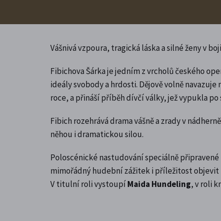
Vášnivá vzpoura, tragická láska a silné ženy v bo
Fibichova Šárka je jedním z vrcholů českého ope
ideály svobody a hrdosti. Dějově volně navazuje
roce, a přináší příběh dívčí války, jež vypukla p
Fibich rozehrává drama vášně a zrady v nádherně 
něhou i dramatickou silou.
Poloscénické nastudování speciálně připraven
mimořádný hudební zážitek i příležitost objevi
V titulní roli vystoupí
Maida Hundeling
, v roli