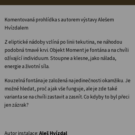
Komentovaná prohlídka s autorem výstavy Alešem
Hvízdalem
Z eliptické nádoby vzlíná po linii tekutina, ne náhodou
podobná tmavé krvi. Objekt Moment je fontána a na chvíli
ožívající individuum. Stoupne a klesne, jako nálada,
energie a životní síla.
Kouzelná fontána je založená na jedinečnosti okamžiku.
Je
možné hledat, proč a jak vše funguje, ale je zde také
varianta se na chvíli zastavit a zasnít. Co kdyby to byl
přeci
jen zázrak?
Autor instalace:
Aleš Hvízdal