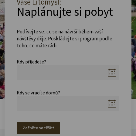
Vaše Litomyšl:
Naplánujte si pobyt
Podívejte se, co se na návrší během vaší
návštěvy děje. Poskládejte si program podle
toho, co máte rádi.
Kdy přijedete?
Kdy se vracíte domů?
Začněte se těšit!