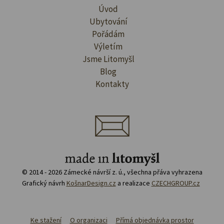
Úvod
Ubytování
Pořádám
Výletím
Jsme Litomyšl
Blog
Kontakty
© 2014 - 2026 Zámecké návrší z. ú., všechna přáva vyhrazena
Grafický návrh
KošnarDesign.cz
a realizace
CZECHGROUP.cz
Ke stažení
O organizaci
Přímá objednávka prostor