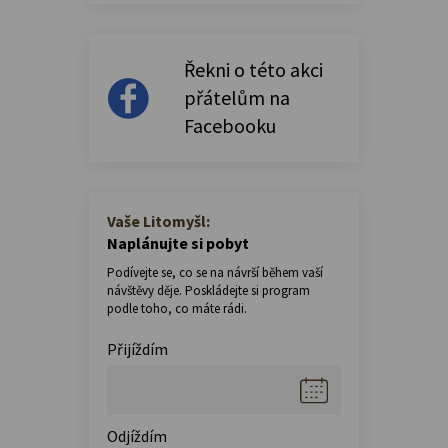
Řekni o této akci
přátelům na
Facebooku
Vaše Litomyšl:
Naplánujte si pobyt
Podívejte se, co se na návrší během vaší
návštěvy děje. Poskládejte si program
podle toho, co máte rádi.
Přijíždím
Odjíždím